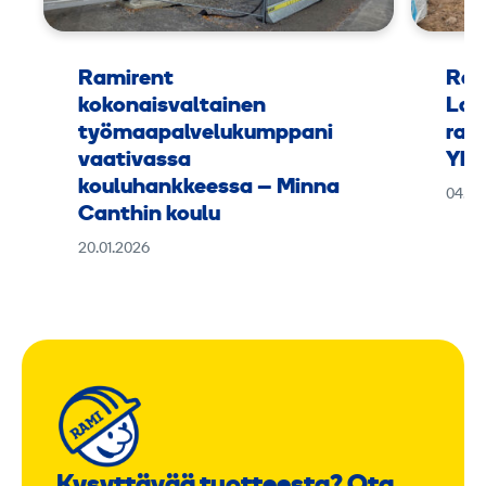
Ramirent
Ram
kokonaisvaltainen
Lap
työmaapalvelukumppani
rak
vaativassa
Yht
kouluhankkeessa – Minna
04.11
Canthin koulu
20.01.2026