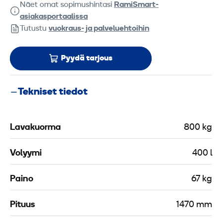
Näet omat sopimushintasi
RamiSmart-
asiakasportaalissa
Tutustu
vuokraus- ja palveluehtoihin
Pyydä tarjous
Tekniset tiedot
Lavakuorma
800 kg
Volyymi
400 l
Paino
67 kg
Pituus
1470 mm