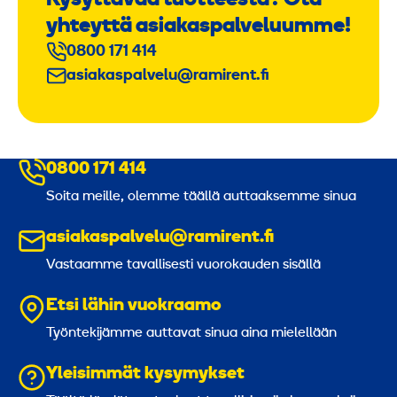
Kysyttävää tuotteesta? Ota
yhteyttä asiakaspalveluumme!
0800 171 414
asiakaspalvelu@ramirent.fi
0800 171 414
Soita meille, olemme täällä auttaaksemme sinua
asiakaspalvelu@ramirent.fi
Vastaamme tavallisesti vuorokauden sisällä
Etsi lähin vuokraamo
Työntekijämme auttavat sinua aina mielellään
Yleisimmät kysymykset