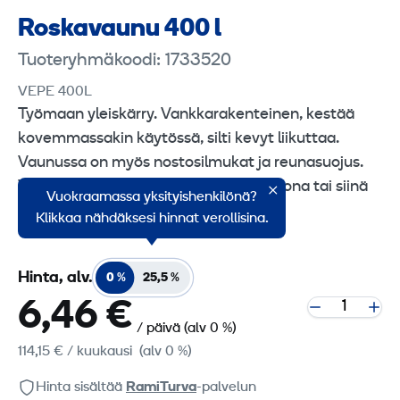
Roskavaunu 400 l
Tuoteryhmäkoodi: 1733520
VEPE 400L
Työmaan yleiskärry. Vankkarakenteinen, kestää
kovemmassakin käytössä, silti kevyt liikuttaa.
Vaunussa on myös nostosilmukat ja reunasuojus.
Vaunua voidaan käyttää myös työtasona tai siinä
Vuokraamassa yksityishenkilönä?
voidaan säilyttää koneita ja työkaluja.
Klikkaa nähdäksesi hinnat verollisina.
Hinta, alv.
0 %
25,5 %
6,46 €
/ päivä
(alv 0 %)
114,15 €
/ kuukausi
(alv 0 %)
Hinta sisältää
RamiTurva
-palvelun