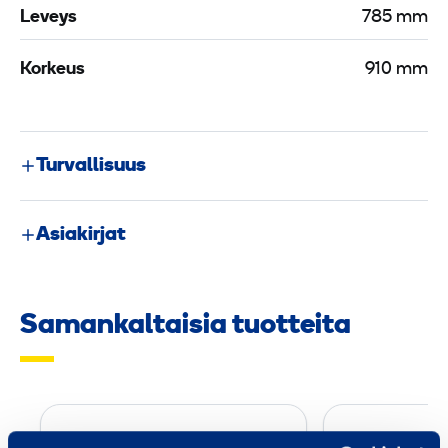
Leveys
785 mm
Korkeus
910 mm
Turvallisuus
Asiakirjat
Samankaltaisia tuotteita
R
o