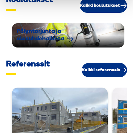
Koulutukset
Kaikki koulutukset
Pölyntorjunta ja
olosuhdehallinta
Referenssit
Kaikki referenssit