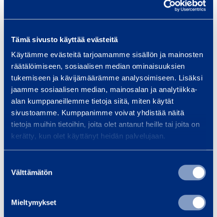
s
k
a
Tämä sivusto käyttää evästeitä
v
Käytämme evästeitä tarjoamamme sisällön ja mainosten
a
räätälöimiseen, sosiaalisen median ominaisuuksien
Roskavaunu 400 l
Roskava
u
tukemiseen ja kävijämäärämme analysoimiseen. Lisäksi
STARKE ARVID 400L
ABC-KÄ
jaamme sosiaalisen median, mainosalan ja analytiikka-
n
alan kumppaneillemme tietoja siitä, miten käytät
u
6,46 €
6,46 €
sivustoamme. Kumppanimme voivat yhdistää näitä
/ päivä
(alv 0 %)
/ 
4
tietoja muihin tietoihin, joita olet antanut heille tai joita on
0
kerätty, kun olet käyttänyt heidän palvelujaan.
Lisää koriin
0
Lis
Suostumuksen
l
Välttämätön
valinta
Palvelut
Mieltymykset