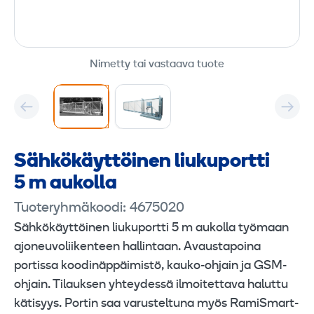
Nimetty tai vastaava tuote
Sähkö­käyttöinen liukuportti
5 m aukolla
Tuoteryhmäkoodi: 4675020
Sähkökäyttöinen liukuportti 5 m aukolla työmaan
ajoneuvoliikenteen hallintaan. Avaustapoina
portissa koodinäppäimistö, kauko-ohjain ja GSM-
ohjain. Tilauksen yhteydessä ilmoitettava haluttu
kätisyys. Portin saa varusteltuna myös RamiSmart-