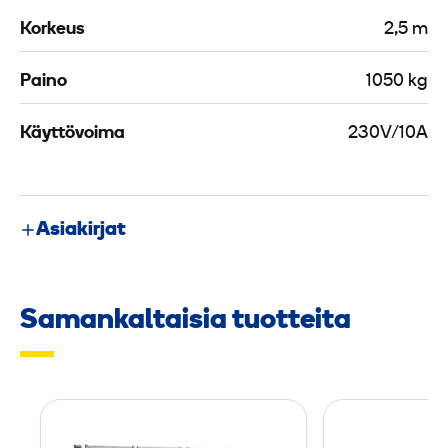
Korkeus
2,5 m
Paino
1050 kg
Käyttövoima
230V/10A
Asiakirjat
Samankaltaisia tuotteita
S
ä