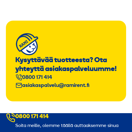
Kysyttävää tuotteesta? Ota
yhteyttä asiakaspalveluumme!
0800 171 414
asiakaspalvelu@ramirent.fi
0800 171 414
Soita meille, olemme täällä auttaaksemme sinua