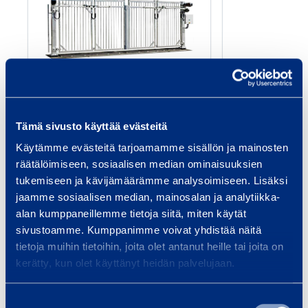
h
k
ö
­
k
Sähkö­käyttöinen pika­
Käsikä
ä
taitto­portti 5 m
liukuportt
y
Tämä sivusto käyttää evästeitä
aukolla
t
Käytämme evästeitä tarjoamamme sisällön ja mainosten
t
räätälöimiseen, sosiaalisen median ominaisuuksien
ö
tukemiseen ja kävijämäärämme analysoimiseen. Lisäksi
Lisää koriin
Lis
jaamme sosiaalisen median, mainosalan ja analytiikka-
i
alan kumppaneillemme tietoja siitä, miten käytät
n
sivustoamme. Kumppanimme voivat yhdistää näitä
e
tietoja muihin tietoihin, joita olet antanut heille tai joita on
Palvelut
n
kerätty, kun olet käyttänyt heidän palvelujaan.
p
i
Suostumuksen