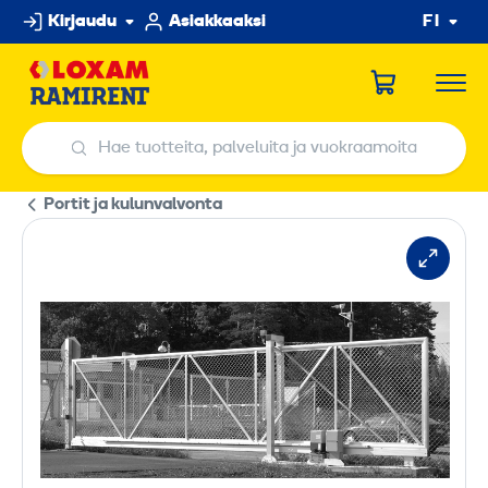
Hyppää
Kirjaudu
Asiakkaaksi
FI
sisältöön
Hae tuotteita, palveluita ja vuokraamoita
Hae tuotteita, palveluita ja vuokraamoita
Portit ja kulunvalvonta