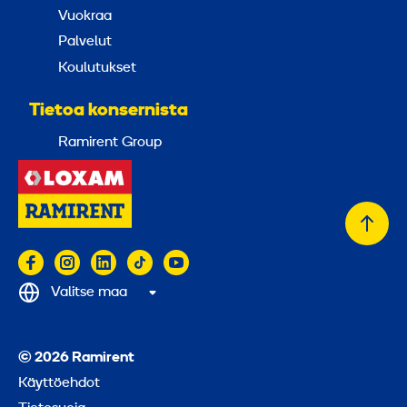
Vuokraa
Palvelut
Koulutukset
Tietoa konsernista
Ramirent Group
Takai
alkuu
Valitse maa
© 2026 Ramirent
Käyttöehdot