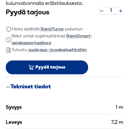
kulunvalvonnalla erillistilauksesta.
Pyydä tarjous
Hinta sisältää
RamiTurva
-palvelun
Näet omat sopimushintasi
RamiSmart-
asiakasportaalissa
Tutustu
vuokraus- ja palveluehtoihin
Pyydä tarjous
Tekniset tiedot
Syvyys
1 m
Leveys
7,2 m