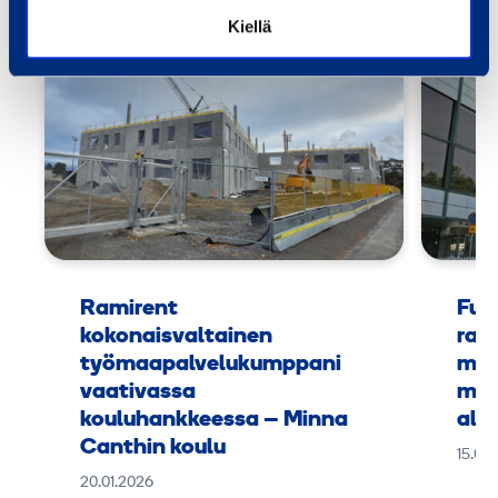
Kiellä
m
a
u
k
o
l
l
a
Ramirent
Fuu
kokonaisvaltainen
rak
työmaapalvelukumppani
mus
vaativassa
muk
kouluhankkeessa – Minna
alus
Canthin koulu
15.09
20.01.2026