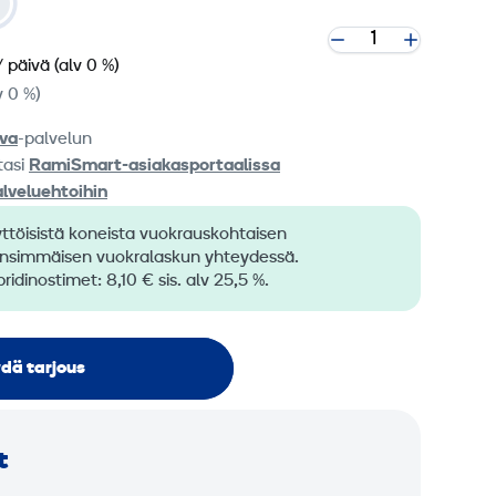
/ päivä
(alv 0 %)
v 0 %)
va
-palvelun
tasi
RamiSmart-asiakasportaalissa
alveluehtoihin
töisistä koneista vuokrauskohtaisen
ensimmäisen vuokralaskun yhteydessä.
ridinostimet: 8,10 € sis. alv 25,5 %.
dä tarjous
t