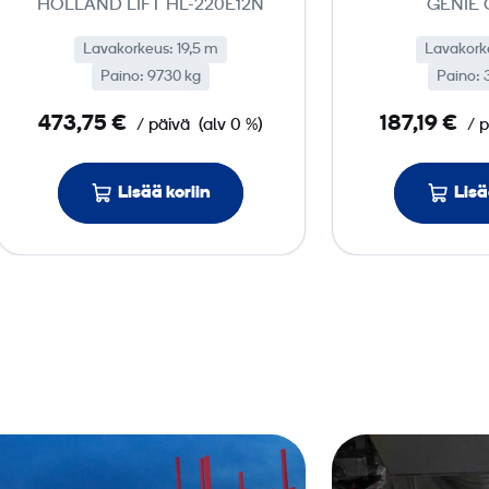
HOLLAND LIFT HL-220E12N
GENIE 
t
ö
Lavakorkeus: 19,5 m
Lavakork
Paino: 9730 kg
i
Paino: 
n
473,75 €
187,19 €
/ päivä
(alv 0 %)
/ 
e
n
Lisää koriin
Lisä
s
a
k
s
i
­
l
a
v
a