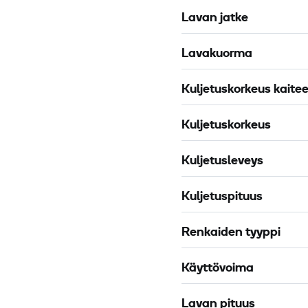
-
e
Lavan jatke
3
r
0
T
Lavakuorma
m
u
X
Kuljetuskorkeus kaitee
r
b
Kuljetuskorkeus
o
l
Kuljetusleveys
i
t
Kuljetuspituus
e
2
Renkaiden tyyppi
m
Käyttövoima
Lavan pituus