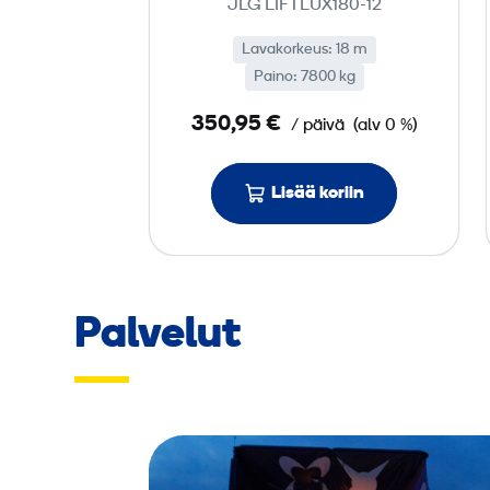
JLG LIFTLUX180-12
t
ö
Lavakorkeus: 18 m
Paino: 7800 kg
i
n
350,95 €
/ päivä
(alv 0 %)
e
n
Lisää koriin
s
a
k
s
i
Palvelut
­
l
a
v
a