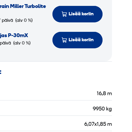
rain Miller Turbolite
Lisää koriin
/ päivä
(alv 0 %)
ljas P-30mX
Lisää koriin
 päivä
(alv 0 %)
t
16,8 m
9950 kg
6,07x1,85 m