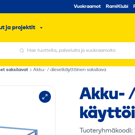
Toissijaine
Vuokraamot
RamiKlubi
o
t ja projektit
ko
Alavalikko
Hae tuotteita, palveluita ja vuokraamoita
Hae tuotteita, palveluita ja vuokraamoita
et saksilavat
Akku- / dieselkäyttöinen saksilava
Akku- /
käyttöi
Tuoteryhmäkoodi: