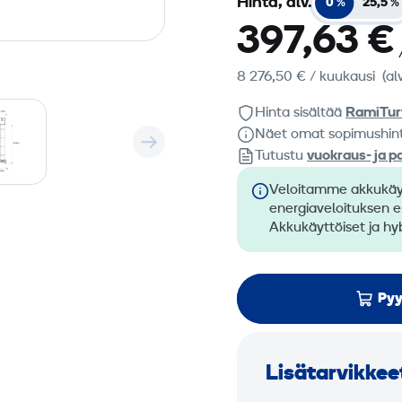
Hinta, alv.
0 %
25,5 %
397,63 €
8 276,50 €
/ kuukausi
(al
Hinta sisältää
RamiTur
Näet omat sopimushin
Tutustu
vuokraus- ja p
Veloitamme akkukäyt
energiaveloituksen 
Akkukäyttöiset ja hyb
Pyy
Lisätarvikkee