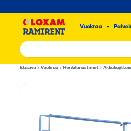
Hyppää
sisältöön
Päävalikk
Vuokraa
Palvelu
Alavalik
Etusivu
Vuokraa
Henkilönostimet
Akkukäyttöis