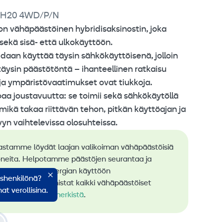
0H20 4WD/P/N
vähäpäästöinen hybridisaksinostin, joka
sekä sisä- että ulkokäyttöön.
oidaan käyttää täysin sähkökäyttöisenä, jolloin
 täysin päästötöntä – ihanteellinen ratkaisu
- ja ympäristövaatimukset ovat tiukkoja.
oaa joustavuutta: se toimii sekä sähkökäytöllä
 mikä takaa riittävän tehon, pitkän käyttöajan ja
yn vaihtelevissa olosuhteissa.
astamme löydät laajan valikoiman vähäpäästöisiä
neita. Helpotamme päästöjen seurantaa ja
stä uusiutuvan energian käyttöön
ishenkilönä?
rauksessa. Tunnistat kaikki vähäpäästöiset
at verollisina.
me
RamiGreen-merkistä
.