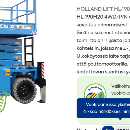
HOLLAND LIFT HL-19
HL‑190H20 4WD/P/N on 
soveltuu erinomaisesti 
Sisätiloissa nostinta v
toiminta on hiljaista ja
kohteisiin, joissa melu
Ulkokäytössä laite tarj
että polttomoottorilla,
luotettavan suorituskyv
Valikoim
vuokrako
siirtymi
Vuokraamassa yksity
konevuok
Klikkaa nähdäksesi hinn
koneem