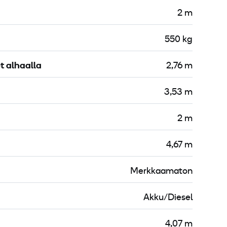
2 m
550 kg
t alhaalla
2,76 m
3,53 m
2 m
4,67 m
Merkkaamaton
Akku/Diesel
4,07 m