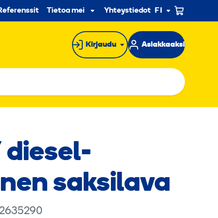
n
Referenssit
Tietoa meistä
Yhteystiedot
FI
Alavalikko
Kirjaudu
Asiakkaaksi
 diesel­
nen saksi­lava
 2635290