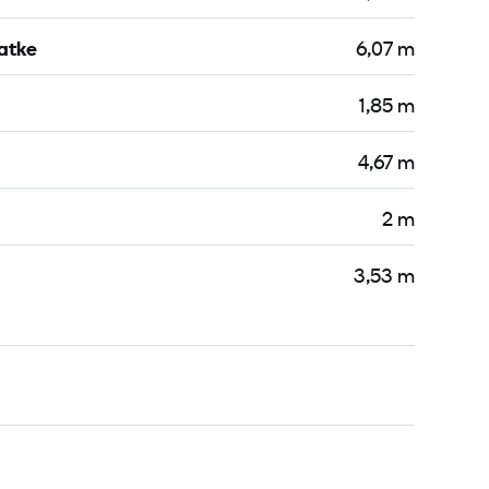
jatke
6,07 m
1,85 m
4,67 m
2 m
3,53 m