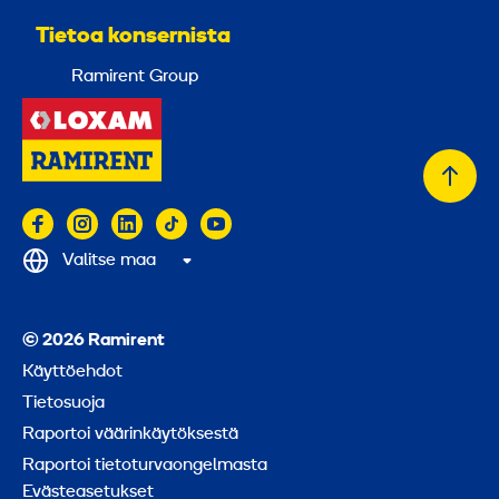
Tietoa konsernista
Ramirent Group
Takai
alkuu
Valitse maa
© 2026 Ramirent
Käyttöehdot
Tietosuoja
Raportoi väärinkäytöksestä
Raportoi tietoturvaongelmasta
Evästeasetukset