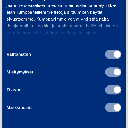
Salkkualakeskus 16A
Alake
jaamme sosiaalisen median, mainosalan ja analytiikka-
l
PCE 9004004E
SRS FENNO-
alan kumppaneillemme tietoja siitä, miten käytät
a
sivustoamme. Kumppanimme voivat yhdistää näitä
k
tietoja muihin tietoihin, joita olet antanut heille tai joita on
e
kerätty, kun olet käyttänyt heidän palvelujaan.
4,13 €
3,41 €
/ päivä
(alv 0 %)
/ 
s
k
Suostumuksen
Lisää koriin
Lis
u
Välttämätön
valinta
s
1
Mieltymykset
6
Palvelut
A
Tilastot
Markkinointi
Tapahtumajärjestäjän
Kii
muistilista
Kiin