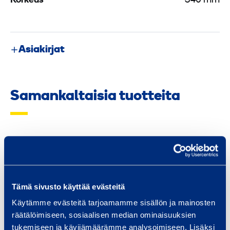
Korkeus
340 mm
Asiakirjat
Samankaltaisia tuotteita
S
a
l
k
Tämä sivusto käyttää evästeitä
k
Käytämme evästeitä tarjoamamme sisällön ja mainosten
u
räätälöimiseen, sosiaalisen median ominaisuuksien
a
tukemiseen ja kävijämäärämme analysoimiseen. Lisäksi