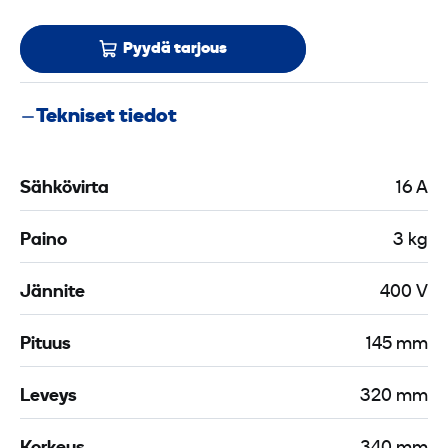
Pyydä tarjous
Tekniset tiedot
Sähkövirta
16 A
Paino
3 kg
Jännite
400 V
Pituus
145 mm
Leveys
320 mm