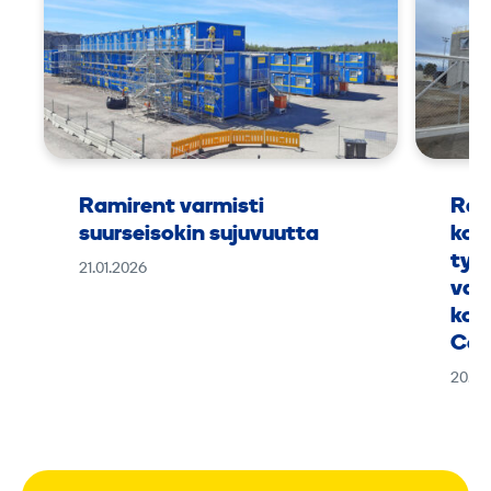
Ramirent varmisti
Ram
suurseisokin sujuvuutta
kok
työ
21.01.2026
vaa
kou
Can
20.01