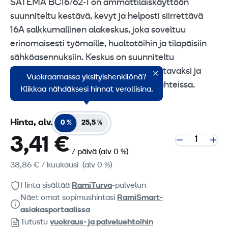
SATEMA BC16/62‑1 on ammattilaiskäyttöön
suunniteltu kestävä, kevyt ja helposti siirrettävä
16A salkkumallinen alakeskus, joka soveltuu
erinomaisesti työmaille, huoltotöihin ja tilapäisiin
sähköasennuksiin. Keskus on suunniteltu
käyttäjäystävälliseksi, helposti huollettavaksi ja
Vuokraamassa yksityishenkilönä?
hyvin suojatuksi myös vaativissa olosuhteissa.
Klikkaa nähdäksesi hinnat verollisina.
Hinta, alv.
0 %
25,5 %
3,41 €
/ päivä
(alv 0 %)
38,86 €
/ kuukausi
(alv 0 %)
Hinta sisältää
RamiTurva
-palvelun
Näet omat sopimushintasi
RamiSmart-
asiakasportaalissa
Tutustu
vuokraus- ja palveluehtoihin