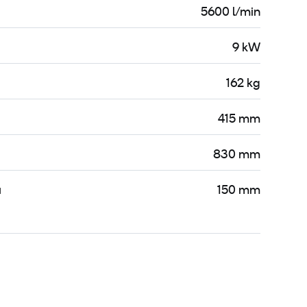
5600 l/min
9 kW
162 kg
415 mm
830 mm
a
150 mm