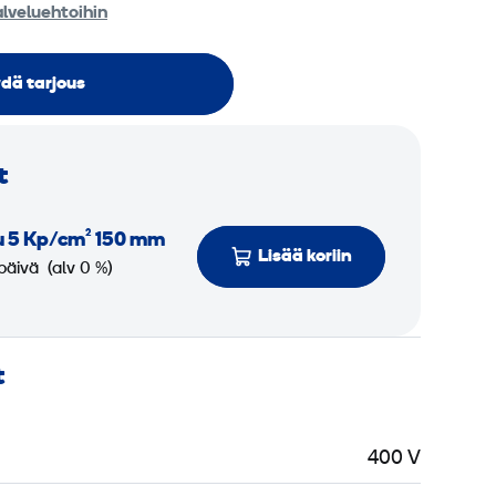
alveluehtoihin
dä tarjous
t
ku 5 Kp/cm² 150 mm
Lisää koriin
päivä
(alv 0 %)
t
400 V