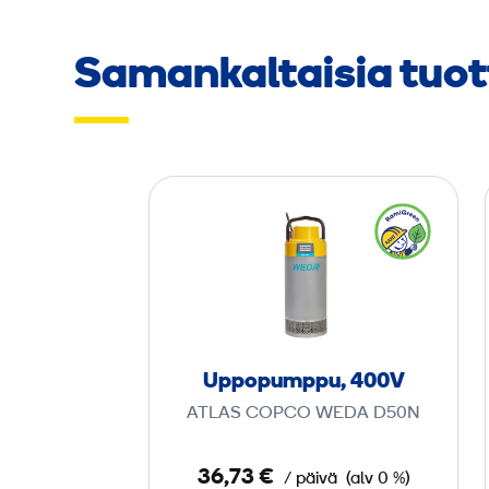
Samankaltaisia tuot
U
p
p
o
p
u
m
Uppopumppu, 400V
p
ATLAS COPCO WEDA D50N
p
u
36,73 €
/ päivä
(alv 0 %)
,