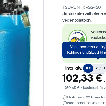
TSURUMI KRS2-150
Järeä kolmivaiheinen 
vedenpoistoon.
Valikoim
vuokrako
siirtymi
Vuokraamassa yksity
konevuok
Klikkaa nähdäksesi hinn
koneem
Hinta, alv.
0 %
25,5 %
102,33 €
/
1 760,65 €
/ kuukausi
(alv
Hinta sisältää
RamiTur
Näet omat sopimushin