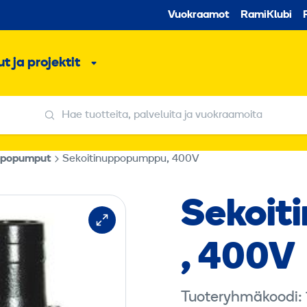
Toissijaine
Vuokraamot
RamiKlubi
o
t ja projektit
ko
Alavalikko
Hae tuotteita, palveluita ja vuokraamoita
Hae tuotteita, palveluita ja vuokraamoita
popumput
Sekoitinuppopumppu, 400V
Sekoi
, 400V
Tuoteryhmäkoodi: