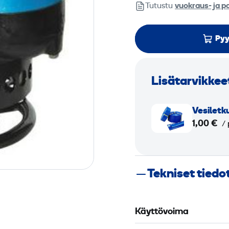
Tutustu
vuokraus- ja p
Pyy
Lisätarvikkee
V
Vesi­let
e
1,00 €
/ 
s
i
­
Tekniset tiedo
l
e
t
Käyttövoima
k
u