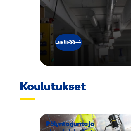
Lue lisää
Koulutukset
Pölyntorjunta ja