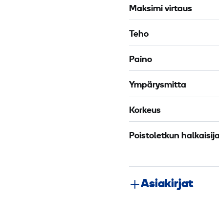
Maksimi virtaus
5
Teho
K
p
Paino
/
c
Ympärysmitta
m
²
Korkeus
1
5
Poistoletkun halkaisij
0
m
Asiakirjat
m