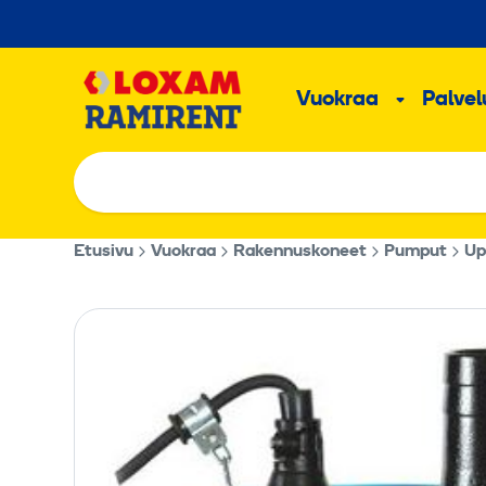
Hyppää
sisältöön
Päävalikk
Vuokraa
Palvelu
Alavalik
Etusivu
Vuokraa
Rakennuskoneet
Pumput
Up