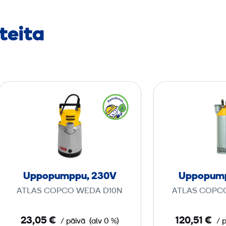
teita
U
p
p
o
p
u
m
Uppopumppu, 230V
Uppopump
p
ATLAS COPCO WEDA D10N
ATLAS COPC
p
u
23,05 €
120,51 €
/ päivä
(alv 0 %)
/ 
,