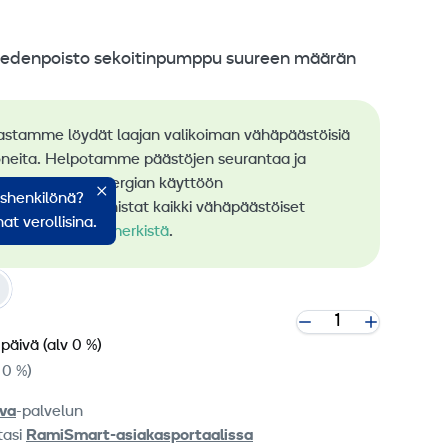
vedenpoisto sekoitinpumppu suureen määrän
astamme löydät laajan valikoiman vähäpäästöisiä
neita. Helpotamme päästöjen seurantaa ja
stä uusiutuvan energian käyttöön
ishenkilönä?
rauksessa. Tunnistat kaikki vähäpäästöiset
at verollisina.
me
RamiGreen-merkistä
.
 päivä
(alv 0 %)
 0 %)
va
-palvelun
tasi
RamiSmart-asiakasportaalissa