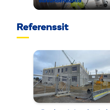
olosuhdehallinta
Referenssit