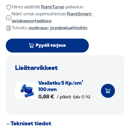
Hinta sisältää
RamiTurva
-palvelun
Näet omat sopimushintasi
RamiSmart-
asiakasportaalissa
Tutustu
vuokraus- ja palveluehtoihin
Pyydä tarjous
Lisätarvikkeet
V
Vesi­letku 5 Kp/cm²
e
100 mm
s
0,88 €
/ päivä
(alv 0 %)
i
­
l
Tekniset tiedot
e