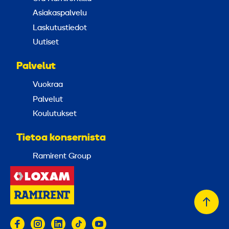
Asiakaspalvelu
Laskutustiedot
Uutiset
Palvelut
Vuokraa
Palvelut
Koulutukset
Tietoa konsernista
Ramirent Group
Takai
alkuu