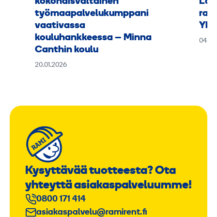
kokonaisvaltainen
Lap
työmaapalvelukumppani
rak
vaativassa
Yht
kouluhankkeessa – Minna
04.11
Canthin koulu
20.01.2026
Kysyttävää tuotteesta? Ota
yhteyttä asiakaspalveluumme!
0800 171 414
asiakaspalvelu@ramirent.fi