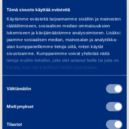
m
Poistoletkun halkaisija
100 mm
Tämä sivusto käyttää evästeitä
Käytämme evästeitä tarjoamamme sisällön ja mainosten
räätälöimiseen, sosiaalisen median ominaisuuksien
tukemiseen ja kävijämäärämme analysoimiseen. Lisäksi
Asiakirjat
jaamme sosiaalisen median, mainosalan ja analytiikka-
alan kumppaneillemme tietoja siitä, miten käytät
sivustoamme. Kumppanimme voivat yhdistää näitä
Samankaltaisia tuotteita
tietoja muihin tietoihin, joita olet antanut heille tai joita on
kerätty, kun olet käyttänyt heidän palvelujaan.
Suostumuksen
U
Välttämätön
valinta
p
p
Mieltymykset
o
p
Tilastot
u