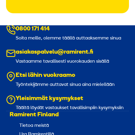
0800 171 414
Soita meille, olemme täällä auttaaksemme sinua
asiakaspalvelu@ramirent.fi
Vastaamme tavallisesti vuorokauden sisällä
Etsi lähin vuokraamo
Työntekijämme auttavat sinua aina mielellään
Yleisimmät kysymykset
Täältä löydät vastaukset tavallisimpiin kysymyksiin
Ramirent Finland
Tietoa meistä
Ura Ramirentillä