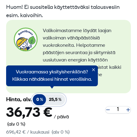
Huom! Ei suositella käyttettäväksi talousvesiin
esim. kaivoihin.
Valikoimastamme löydät laajan
valikoiman vähäpäästöisiä
vuokrakoneita. Helpotamme
päästöjen seurantaa ja siirtymistä
uusiutuvan energian käyttöön
konevuokrauksessa. Tunnistat kaikki
Vuokraamassa yksityishenkilönä?
vähäpäästöiset koneemme
Klikkaa nähdäksesi hinnat verollisina.
RamiGreen-merkistä
.
Hinta, alv.
0 %
25,5 %
36,73 €
/ päivä
(alv 0 %)
696,42 €
/ kuukausi
(alv 0 %)