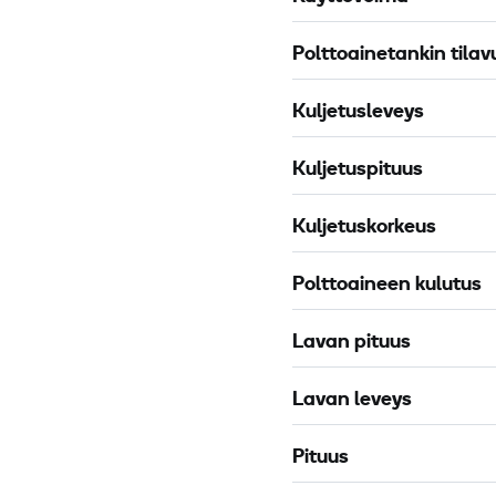
b
Polttoainetankin tilav
o
l
Kuljetusleveys
i
t
Kuljetuspituus
e
2
Kuljetuskorkeus
m
Polttoaineen kulutus
Lavan pituus
Lavan leveys
Pituus