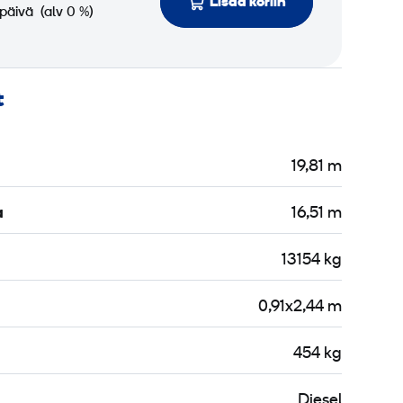
Lisää koriin
 päivä
(alv 0 %)
t
19,81 m
a
16,51 m
13154 kg
0,91x2,44 m
454 kg
Diesel