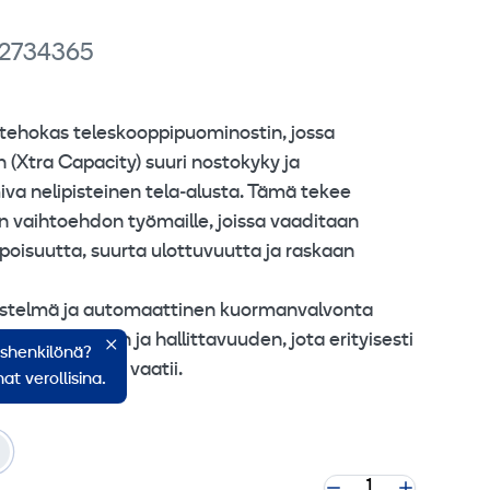
 2734365
tehokas teleskooppipuominostin, jossa
 (Xtra Capacity) suuri nostokyky ja
iva nelipisteinen tela‑alusta. Tämä tekee
 vaihtoehdon työmaille, joissa vaaditaan
oisuutta, suurta ulottuvuutta ja raskaan
jestelmä ja automaattinen kuormanvalvonta
iin vakauden ja hallittavuuden, jota erityisesti
ishenkilönä?
a työskentely vaatii.
at verollisina.