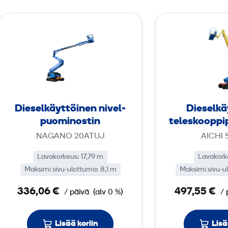
D
i
e
s
e
l
­
Diesel­käyttöinen nivel­
Diesel­k
k
puomi­nostin
teleskooppi­
ä
NAGANO 20ATUJ
AICHI 
y
t
Lavakorkeus: 17,79 m
Lavakork
Maksimi sivu-ulottuma: 8,1 m
t
Maksimi sivu-u
ö
336,06 €
497,55 €
/ päivä
(alv 0 %)
/ 
i
n
Lisää koriin
Lisä
e