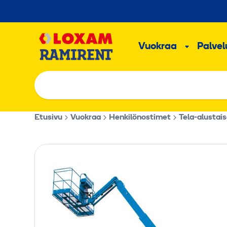
Hyppää
sisältöön
Päävalikk
Vuokraa
Palvelu
Alavalik
Etusivu
Vuokraa
Henkilönostimet
Tela-alustai