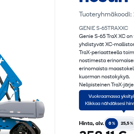
Tuoteryhmäkoodi:
GENIE S-65TRAXXC
Genie S‑65 TraX XC on 
yhdistyvät XC‑malliston
TraX‑periaatteella toim
nostimesta erinomaisen
erinomaista maastokelp
kuorman nostokykyä.
Nelipisteinen TraX‑jär
tuovat S‑65TRAXXC‑mall
Vuokraamassa yksity
epätasaisissa maastoiss
Klikkaa nähdäksesi hinn
Hinta, alv.
0 %
25,5 %