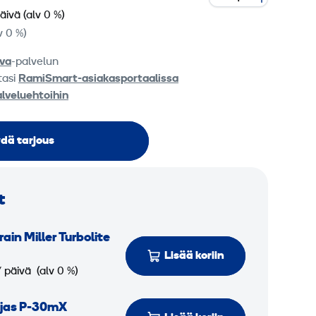
päivä
(alv 0 %)
v 0 %)
va
-palvelun
tasi
RamiSmart-asiakasportaalissa
alveluehtoihin
dä tarjous
t
rain Miller Turbolite
Lisää koriin
/ päivä
(alv 0 %)
ljas P-30mX