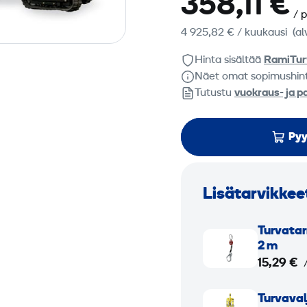
358,11 €
/ 
4 925,82 €
/ kuukausi
(al
Hinta sisältää
RamiTur
Näet omat sopimushin
Tutustu
vuokraus- ja p
Pyy
Lisätarvikkee
T
Turva­tar
u
2 m
r
15,29 €
v
T
a
Turva­va