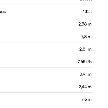
uus
132 l
2,58 m
7,8 m
2,81 m
7,65 l/h
0,91 m
2,44 m
7,6 m