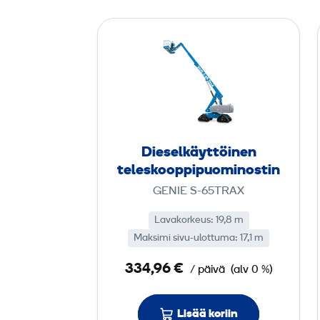
D
i
e
s
e
l
­
Diesel­käyttöinen
k
teleskooppi­puomi­nostin
ä
GENIE S-65TRAX
y
t
Lavakorkeus: 19,8 m
Maksimi sivu-ulottuma: 17,1 m
t
ö
334,96 €
/ päivä
(alv 0 %)
i
n
Lisää koriin
e