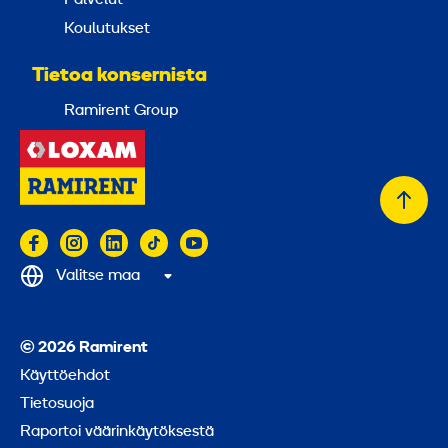
Palvelut
Koulutukset
Tietoa konsernista
Ramirent Group
Takai
alkuu
Valitse maa
© 2026 Ramirent
Käyttöehdot
Tietosuoja
Raportoi väärinkäytöksestä