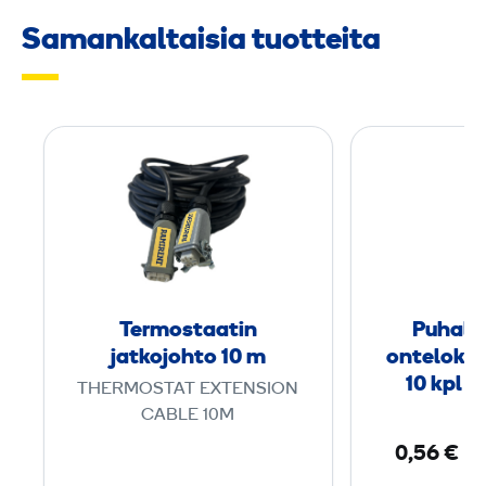
Samankaltaisia tuotteita
T
e
r
m
o
s
t
Termostaatin
Puhall
a
jatkojohto 10 m
ontelokui
a
10 kpl p
THERMOSTAT EXTENSION
t
CABLE 10M
i
0,56 €
/ 
n