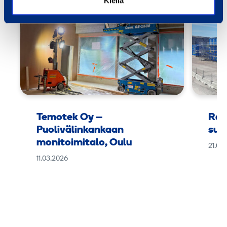
Kiellä
Temotek Oy –
Ram
Puolivälinkankaan
suu
monitoimitalo, Oulu
21.01
11.03.2026