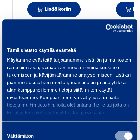
j
Lisää koriin
Lis
a
t
k
o
Palvelut
j
Tämä sivusto käyttää evästeitä
o
Käytämme evästeitä tarjoamamme sisällön ja mainosten
h
räätälöimiseen, sosiaalisen median ominaisuuksien
t
tukemiseen ja kävijämäärämme analysoimiseen. Lisäksi
o
Kiinteistöhuolto
Kul
jaamme sosiaalisen median, mainosalan ja analytiikka-
1
alan kumppaneillemme tietoja siitä, miten käytät
Kiinteistöhuollon
Kalu
0
sivustoamme. Kumppanimme voivat yhdistää näitä
kalustovuokraus nopeasti ja
logis
tietoja muihin tietoihin, joita olet antanut heille tai joita on
joustavasti. Henkilönostimet,
ajon
m
kerätty, kun olet käyttänyt heidän palvelujaan.
pienkalusto, kuormaajat ja
jous
lämmitysratkaisut – kun työ ei
nope
Suostumuksen
voi…
Välttämätön
valinta