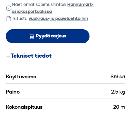
Näet omat sopimushintasi
RamiSmart-
asiakasportaalissa
Tutustu
vuokraus- ja palveluehtoihin
Pyydä tarjous
Tekniset tiedot
Käyttövoima
Sähkö
Paino
2,5 kg
Kokonaispituus
20 m