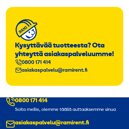
Kysyttävää tuotteesta? Ota
yhteyttä asiakaspalveluumme!
0800 171 414
asiakaspalvelu@ramirent.fi
0800 171 414
Soita meille, olemme täällä auttaaksemme sinua
asiakaspalvelu@ramirent.fi