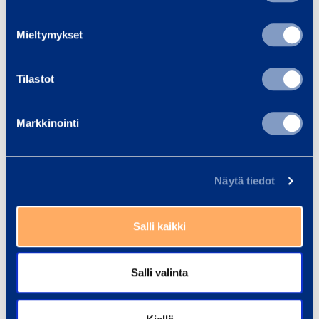
Lue lisää
Lue 
Mieltymykset
Tilastot
Koulutukset
Markkinointi
Kaikki koulutukset
Näytä tiedot
Pölyntorjunta ja
olosuhdehallinta
Salli kaikki
Referenssit
Salli valinta
Kaikki referenssit