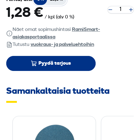
1,28 €
/ kpl
(alv 0 %)
Näet omat sopimushintasi
RamiSmart-
asiakasportaalissa
Tutustu
vuokraus- ja palveluehtoihin
Pyydä tarjous
Samankaltaisia tuotteita
T
R
I