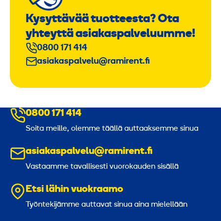
Kysyttävää tuotteesta? Ota
yhteyttä asiakaspalveluumme!
0800 171 414
asiakaspalvelu@ramirent.fi
0800 171 414
Soita meille, olemme täällä auttaaksemme sinua
asiakaspalvelu@ramirent.fi
Vastaamme tavallisesti vuorokauden sisällä
Etsi lähin vuokraamo
Työntekijämme auttavat sinua aina mielellään