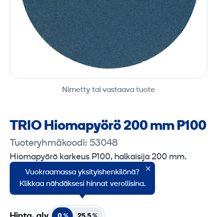
Nimetty tai vastaava tuote
TRIO Hioma­pyörö 200 mm P100
Tuoteryhmäkoodi: 53048
Hiomapyörö karkeus P100, halkaisija 200 mm.
Vuokraamassa yksityishenkilönä?
Myyntierä 1 kpl.
Klikkaa nähdäksesi hinnat verollisina.
Hinta, alv.
0 %
25,5 %