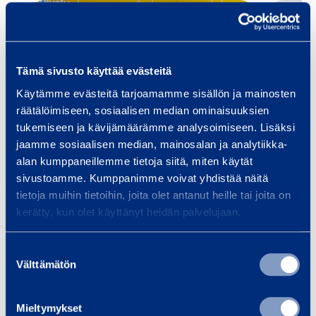
0
Talon rakentaminen
Inf
m
Pientalon rakentaminen on iso
Tarj
m
Tämä sivusto käyttää evästeitä
projekti, jossa oikeat työkalut ja
laaj
P
Käytämme evästeitä tarjoamamme sisällön ja mainosten
kalusto tekevät eron sujuvan ja
ja pa
4
räätälöimiseen, sosiaalisen median ominaisuuksien
stressittömän…
silta
0
tukemiseen ja kävijämäärämme analysoimiseen. Lisäksi
mu
jaamme sosiaalisen median, mainosalan ja analytiikka-
alan kumppaneillemme tietoja siitä, miten käytät
sivustoamme. Kumppanimme voivat yhdistää näitä
tietoja muihin tietoihin, joita olet antanut heille tai joita on
Lue lisää
Lue 
kerätty, kun olet käyttänyt heidän palvelujaan.
Suostumuksen
Välttämätön
valinta
Koulutukset
Kaikki koulutukset
Mieltymykset