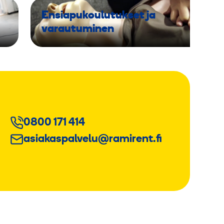
Ensiapukoulutukset ja
varautuminen
0800 171 414
asiakaspalvelu@ramirent.fi