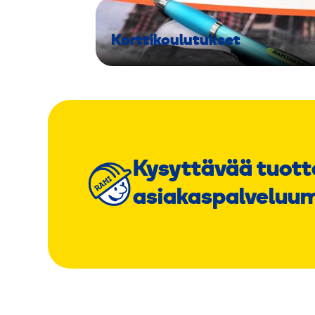
Korttikoulutukset
Kysyttävää tuott
asiakaspalveluu