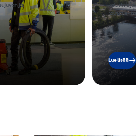
sujuvan ja
kalustoa ja 
rautatie- 
Lue lisää