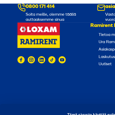
0800 171 414
asi
Soita meille, olemme täällä
Vasta
auttaaksemme sinua
vuoro
Ramirent 
Tietoa m
Ura Rami
Asiakasp
Laskutus
Uutiset
© 2026 Ramirent
Käyttöehdot
Tietosuoja
Rap
Tämä sivusto käyttää eväs