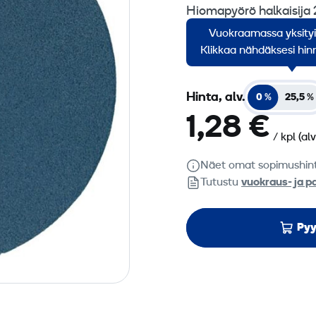
Hiomapyörö halkaisija
Vuokraamassa yksity
Myyntierä 1 kpl.
Klikkaa nähdäksesi hinn
Hinta, alv.
0 %
25,5 %
1,28 €
/ kpl
(al
Näet omat sopimushin
Tutustu
vuokraus- ja p
Pyy