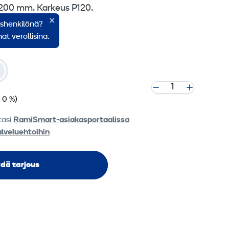
 200 mm. Karkeus P120.
ishenkilönä?
at verollisina.
v 0 %)
tasi
RamiSmart-asiakasportaalissa
alveluehtoihin
dä tarjous