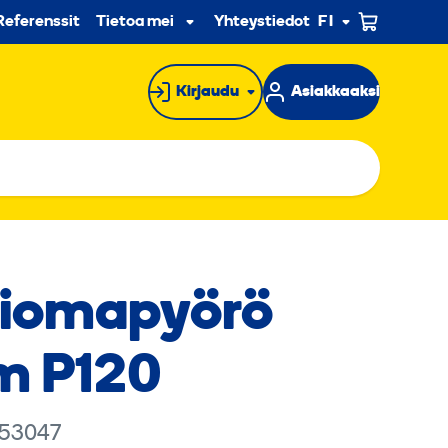
n
Referenssit
Tietoa meistä
Yhteystiedot
FI
Alavalikko
Kirjaudu
Asiakkaaksi
ioma­pyörö
m P120
 53047