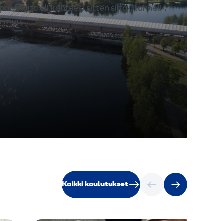
2
palveluita oli kohteesi sitten silta-, tunneli-,
4
tai muu…
Kaikki koulutukset