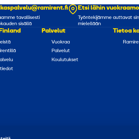
akaspalvelu@ramirent.fi
Etsi lähin vuokraam
amme tavallisesti
Työntekijämme auttavat si
kauden sisällä
mielellään
Finland
Palvelut
Tietoa k
eistä
Vuokraa
Ramire
rentillä
Palvelut
alvelu
Koulutukset
tiedot
ortoi väärinkäytöksestä
Raportoi tietoturvaongelmasta
Ev
teitä