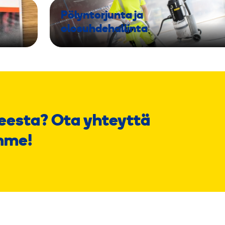
Pölyntorjunta ja
olosuhdehallinta
eesta? Ota yhteyttä
mme!