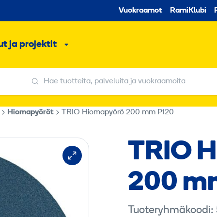
Toissijaine
Vuokraamot
RamiKlubi
o
t ja projektit
ko
Alavalikko
Hae tuotteita, palveluita ja vuokraamoita
Hae tuotteita, palveluita ja vuokraamoita
Hiomapyöröt
TRIO Hiomapyörö 200 mm P120
TRIO H
200 m
Tuoteryhmäkoodi: