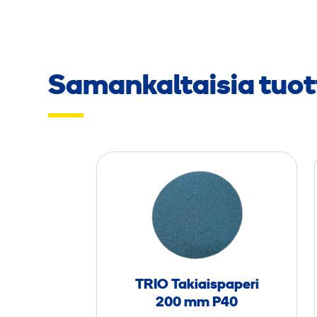
Samankaltaisia tuot
T
R
I
O
T
a
k
TRIO Takiaispaperi
i
200 mm P40
a