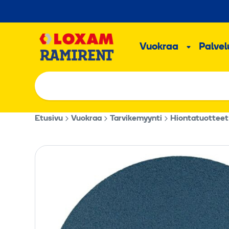
Hyppää
sisältöön
Päävalikk
Vuokraa
Palvelu
Alavalik
Etusivu
Vuokraa
Tarvikemyynti
Hiontatuotteet