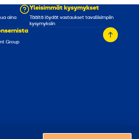
o
Yleisimmät kysymykset
nua aina
Täältä löydät vastaukset tavallisimpiin
kysymyksiin
onsernista
Takaisin
nt Group
alkuun
Valitse maa
ästeasetukset