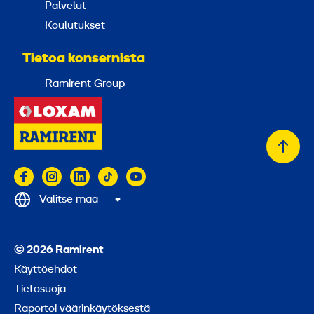
Palvelut
Koulutukset
Tietoa konsernista
Ramirent Group
Takai
alkuu
Valitse maa
© 2026 Ramirent
Käyttöehdot
Tietosuoja
Raportoi väärinkäytöksestä