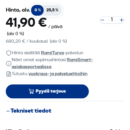
Hinta, alv.
0 %
25,5 %
41,90 €
/ päivä
(alv 0 %)
680,20 €
/ kuukausi
(alv 0 %)
Hinta sisältää
RamiTurva
-palvelun
Näet omat sopimushintasi
RamiSmart-
asiakasportaalissa
Tutustu
vuokraus- ja palveluehtoihin
Pyydä tarjous
Tekniset tiedot