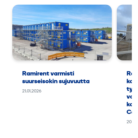
Ramirent varmisti
Ram
suurseisokin sujuvuutta
kok
työ
21.01.2026
vaa
kou
Can
20.01