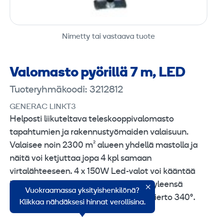
Nimetty tai vastaava tuote
Valomasto pyörillä 7 m, LED
Tuoteryhmäkoodi: 3212812
GENERAC LINKT3
Helposti liikuteltava teleskooppivalomasto
tapahtumien ja rakennustyömaiden valaisuun.
Valaisee noin 2300 m² alueen yhdellä mastolla ja
näitä voi ketjuttaa jopa 4 kpl samaan
virtalähteeseen. 4 x 150W Led-valot voi kääntää
haluamaansa suuntaan. Asennetaan yleensä
Vuokraamassa yksityishenkilönä?
valaistavan alueen reunalle. Maston kierto 340°.
Klikkaa nähdäksesi hinnat verollisina.