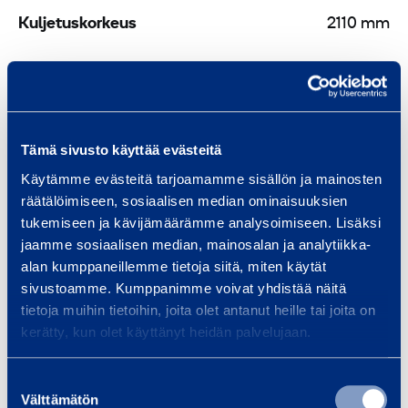
Kuljetuskorkeus
2110 mm
Asiakirjat
Tämä sivusto käyttää evästeitä
Käytämme evästeitä tarjoamamme sisällön ja mainosten
Samankaltaisia tuotteita
räätälöimiseen, sosiaalisen median ominaisuuksien
tukemiseen ja kävijämäärämme analysoimiseen. Lisäksi
jaamme sosiaalisen median, mainosalan ja analytiikka-
alan kumppaneillemme tietoja siitä, miten käytät
V
sivustoamme. Kumppanimme voivat yhdistää näitä
a
tietoja muihin tietoihin, joita olet antanut heille tai joita on
l
kerätty, kun olet käyttänyt heidän palvelujaan.
o
m
Suostumuksen
Välttämätön
a
valinta