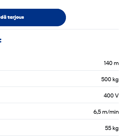
dä tarjous
t
140 m
500 kg
400 V
6,5 m/min
55 kg