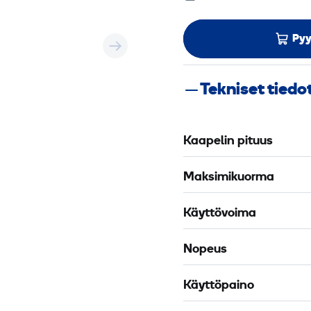
Pyy
Tekniset tiedo
Kaapelin pituus
Maksimikuorma
Käyttövoima
Nopeus
Käyttöpaino