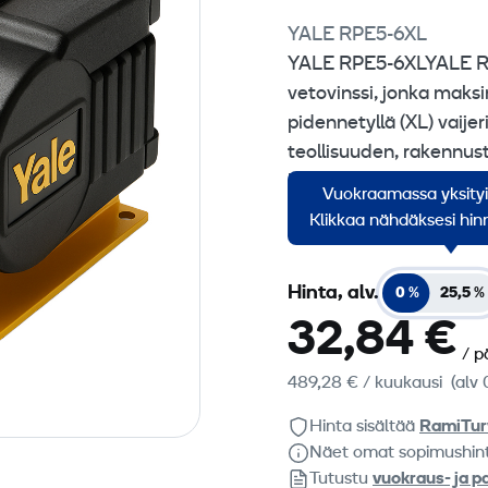
YALE RPE5-6XL
YALE RPE5-6XLYALE RPE
vetovinssi, jonka maksi
pidennetyllä (XL) vaije
teollisuuden, rakennust
kuutiomaisen ja kompak
Vuokraamassa yksity
Kiinnitys: maahanpulta
Klikkaa nähdäksesi hinn
Hinta, alv.
0 %
25,5 %
32,84 €
/ p
489,28 €
/ kuukausi
(alv 
Hinta sisältää
RamiTur
Näet omat sopimushin
Tutustu
vuokraus- ja p