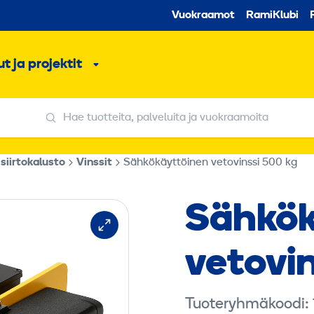
Toissijaine
Vuokraamot
RamiKlubi
o
t ja projektit
ko
Alavalikko
Hae tuotteita, palveluita ja vuokraamoita
Hae tuotteita, palveluita ja vuokraamoita
 siirtokalusto
Vinssit
Sähkökäyttöinen vetovinssi 500 kg
Sähkö­
vetovin
Tuoteryhmäkoodi: