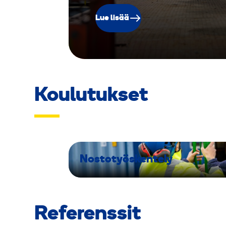
Lue lisää
Koulutukset
Nostotyöskentely
Referenssit