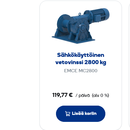
S
ä
h
k
ö
­
k
Sähkö­käyttöinen
ä
vetovinssi 2800 kg
y
EMCE MC2800
t
t
ö
119,77 €
/ päivä
(alv 0 %)
i
n
Lisää koriin
e
n
v