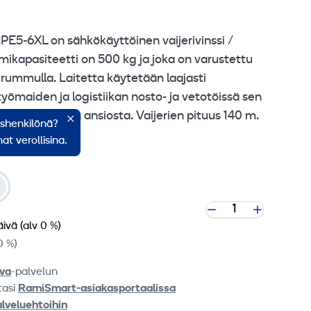
5-6XL on sähkökäyttöinen vaijerivinssi /
mikapasiteetti on 500 kg ja joka on varustettu
rirummulla. Laitetta käytetään laajasti
yömaiden ja logistiikan nosto- ja vetotöissä sen
tin rakenteen ansiosta. Vaijerien pituus 140 m.
ishenkilönä?
ttava.
at verollisina.
äivä
(alv 0 %)
0 %)
va
-palvelun
tasi
RamiSmart-asiakasportaalissa
alveluehtoihin