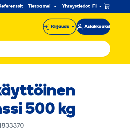
n
Referenssit
Tietoa meistä
Yhteystiedot
FI
Alavalikko
Kirjaudu
Asiakkaaksi
käyttöinen
ssi 500 kg
 1833370