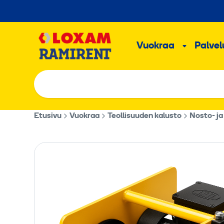
Hyppää
sisältöön
Päävalikk
Vuokraa
Palvelu
Alavalik
Etusivu
Vuokraa
Teollisuuden kalusto
Nosto- ja