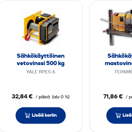
S
ä
h
k
ö
­
k
Sähkö­käyttöinen
Sähkö­kä
ä
vetovinssi 500 kg
mastovins
y
YALE RPE5-6
TEPAME
t
t
ö
32,84 €
71,86 €
/ päivä
(alv 0 %)
/ p
i
n
Lisää koriin
e
Lisä
n
v