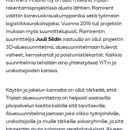
Ramirent Finland Oy on ollut mukana Triplan
rakentamisprojektissa alusta lähtien. Ramirent
valittiin konevuokrauskumppaniksi sekä työmaan
logistiikkaurakoitsijaksi. Vuonna 2016 tuli projektiin
mukaan myös suunnittelupuoli. Ramirentin
suunnittelija
Juuli Sildin
vastuulla on ollut projektin
3D-aluesuunnitelma, aluesuunnitelmaan tulevat
vaiheet, kerroskartat ja poistumistiekartat. Kaikkia
suunnitelmia tehdään aina yhteistyössä YIT:n ja
urakoitsijoiden kanssa.
Käytön ja jakelun kannalta on ollut tärkeää, että
Triplan aluesuunnitelma on helposti saatavilla
pilvipalvelun kautta kaikille sitä tarvitseville.
Aluesuunnitelma jaetaan joka viikko työnjohdolle,
urakoitsijoille ja muille tärkeille sidosryhmille, ja sitä
käytetään myös työmaan perehdytyksissä. Alueen