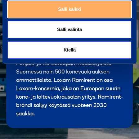
palvelee rakentamisen, teollisuuden ja
Salli kaikki
tapahtumien tarpeita. Tarjoamme
vuokrauksen lisäksi kattavat suunnittelu-,
Salli valinta
asennus- ja logistiikkapalvelut, jotka
tukevat asiakkaidemme työn turvallisuutta
ja tehokkuutta. Loxam Ramirent -konserni
Kiellä
työllistää noin 3 000 henkilöä yhdeksässä
Pohjois- ja Itä-Euroopan maassa, joista
Suomessa noin 500 konevuokrauksen
ammattilaista. Loxam Ramirent on osa
Loxam-konsernia, joka on Euroopan suurin
kone- ja laitevuokrausalan yritys. Ramirent-
brändi säilyy käytössä vuoteen 2030
saakka.