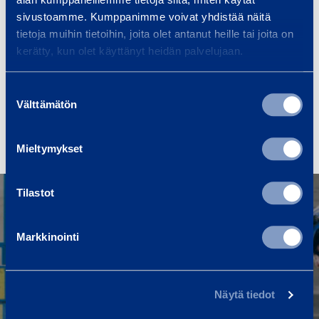
työkaluja, joiden avulla työmaiden hukkaa saadaan
sivustoamme. Kumppanimme voivat yhdistää näitä
vähennettyä ja turvallisuutta parannettua.
tietoja muihin tietoihin, joita olet antanut heille tai joita on
kerätty, kun olet käyttänyt heidän palvelujaan.
Suostumuksen
Tekla BIM Awards 2019
Välttämätön
valinta
Mieltymykset
Tilastot
Markkinointi
Ramirentistä
Loxam Ramirent on johtava kone- ja
laitevuokrauksen sekä teline- ja
Näytä tiedot
sääsuojausratkaisujen palveluyritys, joka