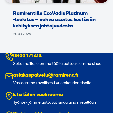
Ramirentille EcoVadis Platinum
‑luokitus – vahva osoitus kestävän
kehityksen johtajuudesta
20.03.2026
0800 171 414
Soita meille, olemme täällä auttaaksemme sinua
asiakaspalvelu@ramirent.fi
Vastaamme tavallisesti vuorokauden sisällä
Etsi lähin vuokraamo
Työntekijämme auttavat sinua aina mielellään