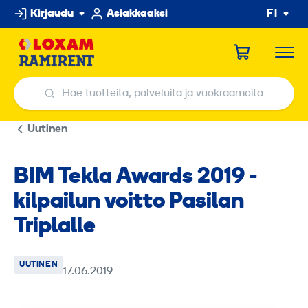
Hyppää
Kirjaudu
Asiakkaaksi
FI
sisältöön
Hae tuotteita, palveluita ja vuokraamoita
Hae tuotteita, palveluita ja vuokraamoita
Uutinen
BIM Tekla Awards 2019 -
kilpailun voitto Pasilan
Triplalle
UUTINEN
17.06.2019