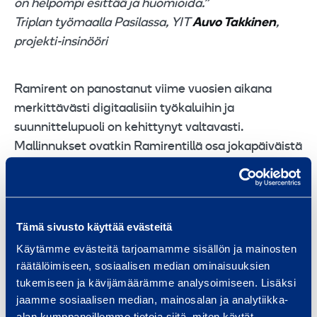
on helpompi esittää ja huomioida.”
Triplan työmaalla Pasilassa, YIT
Auvo Takkinen
,
projekti-insinööri
Ramirent on panostanut viime vuosien aikana
merkittävästi digitaalisiin työkaluihin ja
suunnittelupuoli on kehittynyt valtavasti.
Mallinnukset ovatkin Ramirentillä osa jokapäiväistä
suunnittelutyötä. Tavoitteenamme on parantaa
omaa toimintaa ja sitä kautta palvella asiakasta
paremmin. 3D-maailman hyödyt ovat ilmiselvät –
ei ainoastaan visuaalisuus vaan myös turvallisuus,
Tämä sivusto käyttää evästeitä
aikataulut, kustannukset ja laatu pysyvät
Käytämme evästeitä tarjoamamme sisällön ja mainosten
paremmin hallinnassa. Aikataulutuksien osalta
räätälöimiseen, sosiaalisen median ominaisuuksien
kehitetään myös 4D- ja kustannuksien osalta 5D-
tukemiseen ja kävijämäärämme analysoimiseen. Lisäksi
toimintaa. Uskomme, että nämä ovat niitä
jaamme sosiaalisen median, mainosalan ja analytiikka-
alan kumppaneillemme tietoja siitä, miten käytät