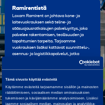
Ramirentistä
Loxam Ramirent on johtava kone- ja
laitevuokrauksen sekä teline- ja
sääsuojausratkaisujen palveluyritys, joka
palvelee rakentamisen, teollisuuden ja
tapahtumien tarpeita. Tarjoamme
vuokrauksen lisäksi kattavat suunnittelu-,
asennus- ja logistiikkapalvelut, jotka
tukevat asiakkaidemme työn turvallisuutta
ja tehokkuutta. Loxam Ramirent -konserni
työllistää noin 3 000 henkilöä yhdeksässä
Pohjois- ja Itä-Euroopan maassa, joista
Tämä sivusto käyttää evästeitä
Suomessa noin 500 konevuokrauksen
Käytämme evästeitä tarjoamamme sisällön ja mainosten
ammattilaista. Loxam Ramirent on osa
räätälöimiseen, sosiaalisen median ominaisuuksien
tukemiseen ja kävijämäärämme analysoimiseen. Lisäksi
Loxam-konsernia, joka on Euroopan suurin
jaamme sosiaalisen median, mainosalan ja analytiikka-
kone- ja laitevuokrausalan yritys. Ramirent-