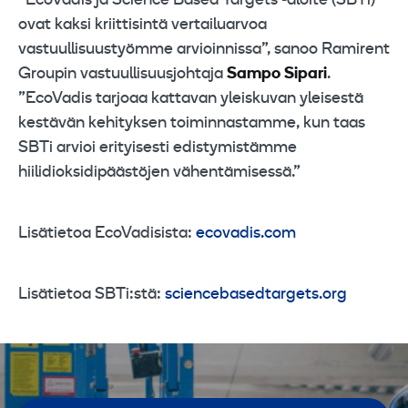
”EcoVadis ja Science Based Targets -aloite (SBTi)
ovat kaksi kriittisintä vertailuarvoa
vastuullisuustyömme arvioinnissa”, sanoo Ramirent
Groupin vastuullisuusjohtaja
Sampo Sipari
.
”EcoVadis tarjoaa kattavan yleiskuvan yleisestä
kestävän kehityksen toiminnastamme, kun taas
SBTi arvioi erityisesti edistymistämme
hiilidioksidipäästöjen vähentämisessä.”
Lisätietoa EcoVadisista:
ecovadis.com
Lisätietoa SBTi:stä:
sciencebasedtargets.org