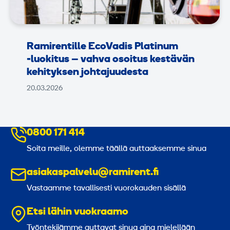
Ramirentille EcoVadis Platinum
‑luokitus – vahva osoitus kestävän
kehityksen johtajuudesta
20.03.2026
0800 171 414
Soita meille, olemme täällä auttaaksemme sinua
asiakaspalvelu@ramirent.fi
Vastaamme tavallisesti vuorokauden sisällä
Etsi lähin vuokraamo
Työntekijämme auttavat sinua aina mielellään