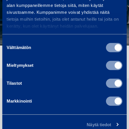
alan kumppaneillemme tietoja siitä, miten käytät
brändi säilyy käytössä vuoteen 2030
sivustoamme. Kumppanimme voivat yhdistää näitä
saakka.
tietoja muihin tietoihin, joita olet antanut heille tai joita on
kerätty, kun olet käyttänyt heidän palvelujaan.
Suostumuksen
Välttämätön
valinta
Jaa
Mieltymykset
Tilastot
Lue seuraavaksi
Markkinointi
UUTINEN
Näytä tiedot