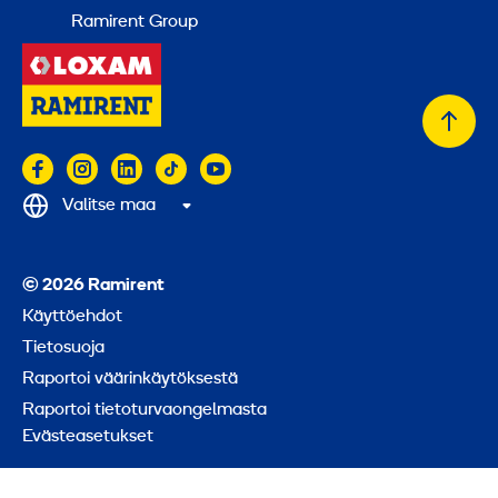
Ramirent Group
Takai
alkuu
Valitse maa
© 2026 Ramirent
Käyttöehdot
Tietosuoja
Raportoi väärinkäytöksestä
Raportoi tietoturvaongelmasta
Evästeasetukset