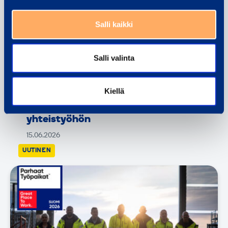
Salli kaikki
Salli valinta
Kiellä
STARK ja Ramirent strategiseen
yhteistyöhön
15.06.2026
UUTINEN