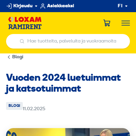
Hyppää
Kirjaudu
Asiakkaaksi
FI
sisältöön
Hae tuotteita, palveluita ja vuokraamoita
Hae tuotteita, palveluita ja vuokraamoita
Blogi
Vuoden 2024 luetuimmat
ja katsotuimmat
BLOGI
11.02.2025