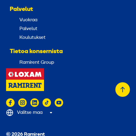
Palvelut
Vuokraa
Palvelut
Koulutukset
Tietoa konsernista
Ramirent Group
Takai
alkuu
Valitse maa
© 2026 Ramirent