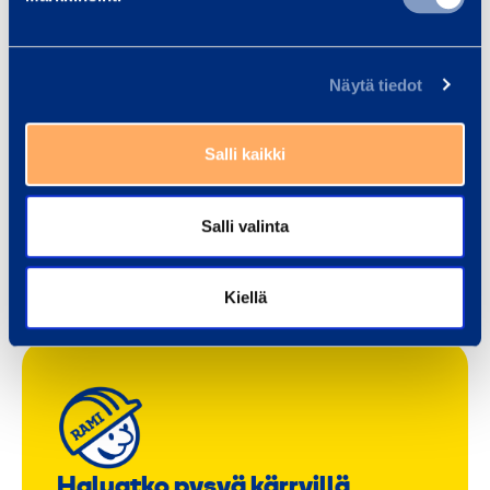
Sisältö vaatii markkinointievästeitä.
Näytä tiedot
Muuta evästeasetuksia
Salli kaikki
Salli valinta
Kiellä
Haluatko pysyä kärryillä