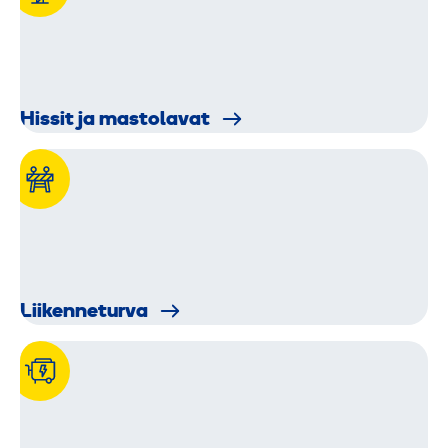
Hissi­t ja mastolavat
Liikenne­turva