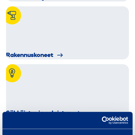
Rakennus­koneet
Sähkö­istys ja valaistus