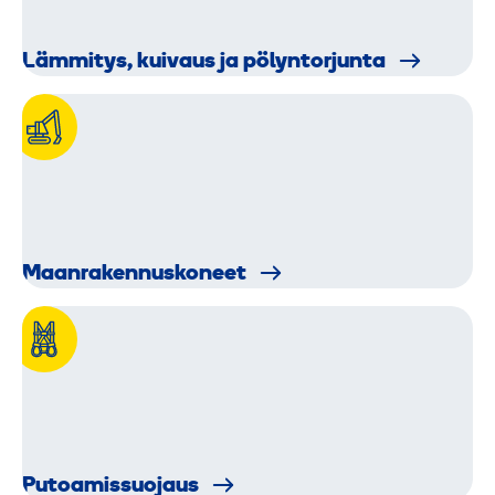
Lämmitys, kuivaus ja pölyntorjunta
Maanraken­nus­koneet
Putoamis­suojaus