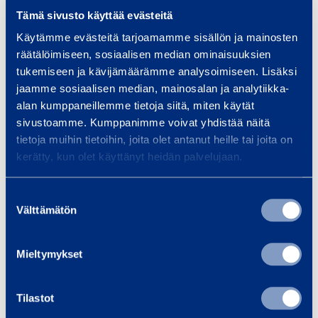
Tämä sivusto käyttää evästeitä
Käytämme evästeitä tarjoamamme sisällön ja mainosten
räätälöimiseen, sosiaalisen median ominaisuuksien
tukemiseen ja kävijämäärämme analysoimiseen. Lisäksi
Sääsuojat
jaamme sosiaalisen median, mainosalan ja analytiikka-
alan kumppaneillemme tietoja siitä, miten käytät
sivustoamme. Kumppanimme voivat yhdistää näitä
tietoja muihin tietoihin, joita olet antanut heille tai joita on
kerätty, kun olet käyttänyt heidän palvelujaan.
Suostumuksen
Välttämätön
valinta
Telineet
Mieltymykset
Tilastot