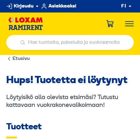
Hyppää
Kirjaudu
Asiakkaaksi
FI
sisältöön
Hae tuotteita, palveluita ja vuokraamoita
Hae tuotteita, palveluita ja vuokraamoita
Etusivu
Hups! Tuotetta ei löytynyt
Löytyisikö alla olevista etsimäsi? Tutustu
kattavaan vuokrakonevalikoimaan!
Tuotteet