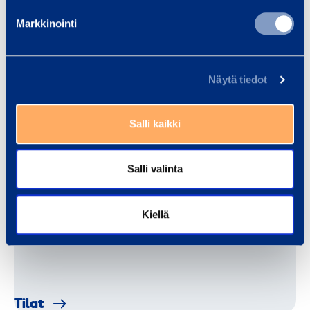
Markkinointi
Teollisuuden kalusto
Näytä tiedot
Salli kaikki
Salli valinta
Tietolii­ken­ne­verk­ko­kalusto
Kiellä
Tila­t