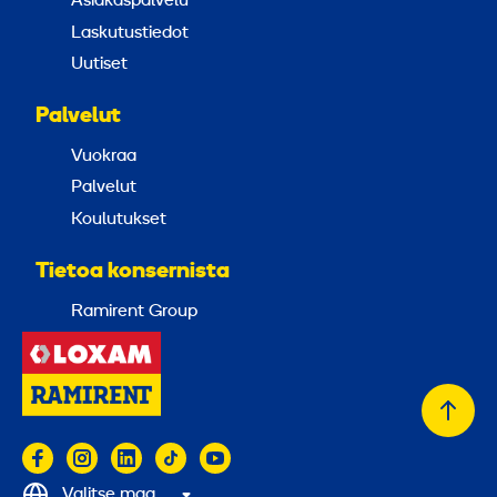
Asiakaspalvelu
Laskutustiedot
Uutiset
Palvelut
Vuokraa
Palvelut
Koulutukset
Tietoa konsernista
Ramirent Group
Takai
alkuu
Valitse maa