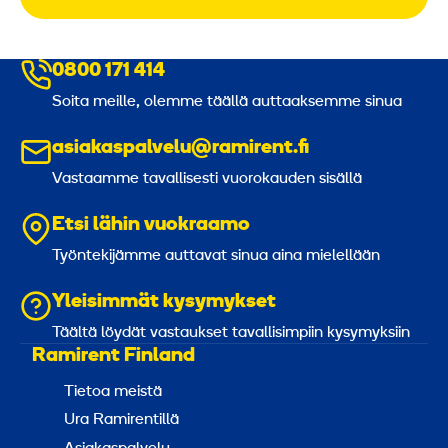
0800 171 414
Soita meille, olemme täällä auttaaksemme sinua
asiakaspalvelu@ramirent.fi
Vastaamme tavallisesti vuorokauden sisällä
Etsi lähin vuokraamo
Työntekijämme auttavat sinua aina mielellään
Yleisimmät kysymykset
Täältä löydät vastaukset tavallisimpiin kysymyksiin
Ramirent Finland
Tietoa meistä
Ura Ramirentillä