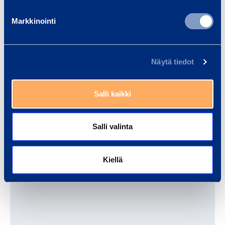
Markkinointi
Scaffolding
Näytä tiedot
Salli kaikki
Salli valinta
Telecommu­ni­cation tools
Kiellä