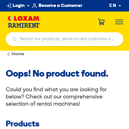
Skip
Login
Become a Customer
EN
to
content
Search for products, services and customer service centers
Search for products, services and customer service centers
Home
Oops! No product found.
Could you find what you are looking for
below? Check out our comprehensive
selection of rental machines!
Products