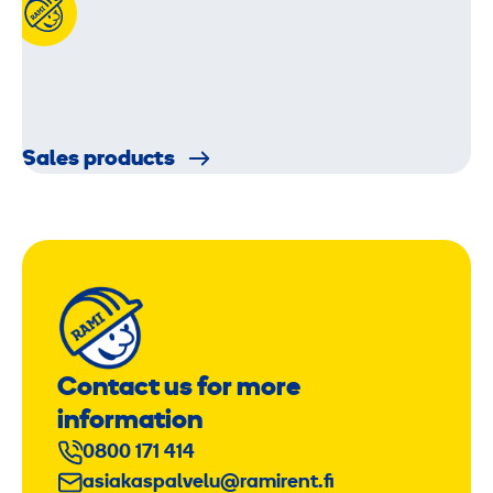
Sales products
Contact us for more
information
0800 171 414
asiakaspalvelu@ramirent.fi