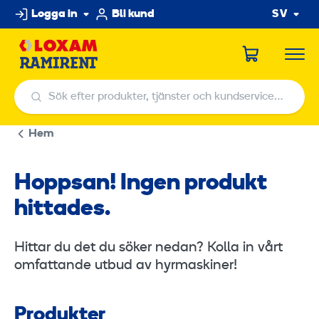
Hoppa
Logga in
Bli kund
SV
till
innehållet
Sök efter produkter, tjänster och kundservicecenter
Sök efter produkter, tjänster och kundservicecenter
Hem
Hoppsan! Ingen produkt
hittades.
Hittar du det du söker nedan? Kolla in vårt
omfattande utbud av hyrmaskiner!
Produkter