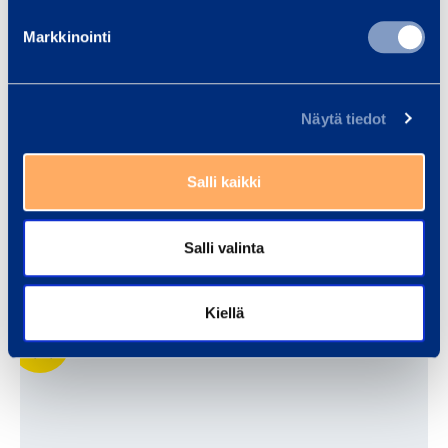
Markkinointi
Tornkranar
Näytä tiedot
Salli kaikki
Salli valinta
Trafiksä­ker­hetsp­ro­dukter
Kiellä