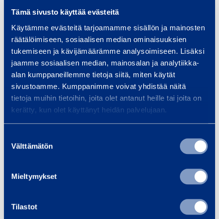
Tämä sivusto käyttää evästeitä
Käytämme evästeitä tarjoamamme sisällön ja mainosten
räätälöimiseen, sosiaalisen median ominaisuuksien
tukemiseen ja kävijämäärämme analysoimiseen. Lisäksi
jaamme sosiaalisen median, mainosalan ja analytiikka-
alan kumppaneillemme tietoja siitä, miten käytät
Stålstäl­li­ningar
sivustoamme. Kumppanimme voivat yhdistää näitä
tietoja muihin tietoihin, joita olet antanut heille tai joita on
kerätty, kun olet käyttänyt heidän palvelujaan.
Suostumuksen
Välttämätön
valinta
Telekommu­ni­ka­tions­ut­rustning
Mieltymykset
Tilastot