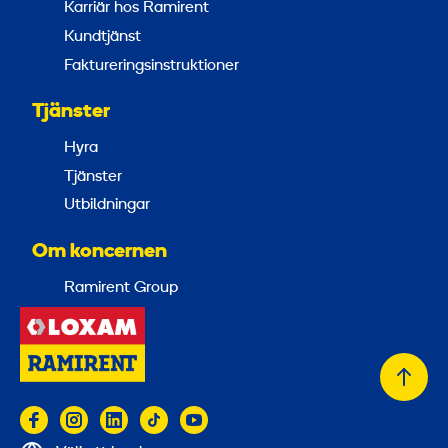
Karriär hos Ramirent
Kundtjänst
Faktureringsinstruktioner
Tjänster
Hyra
Tjänster
Utbildningar
Om koncernen
Ramirent Group
Tillb
till
topp