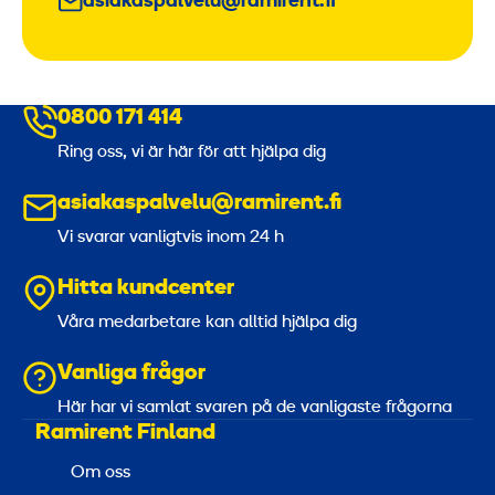
asiakaspalvelu@ramirent.fi
0800 171 414
Ring oss, vi är här för att hjälpa dig
asiakaspalvelu@ramirent.fi
Vi svarar vanligtvis inom 24 h
Hitta kundcenter
Våra medarbetare kan alltid hjälpa dig
Vanliga frågor
Här har vi samlat svaren på de vanligaste frågorna
Ramirent Finland
Om oss