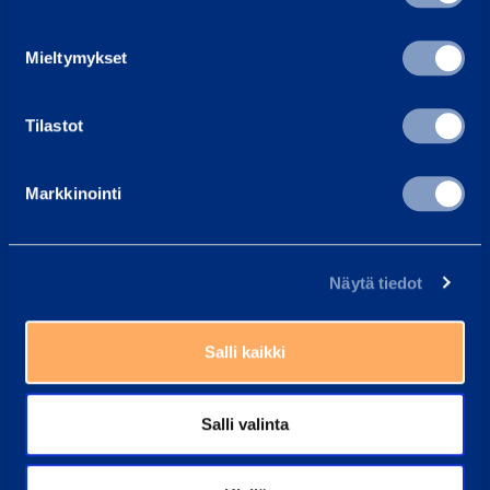
asiakaspalvelu@ramirent.fi
Vi svarar vanligtvis inom 24 h
Mieltymykset
Hitta kundcenter
Tilastot
Våra medarbetare kan alltid hjälpa dig
Vanliga frågor
Markkinointi
Här har vi samlat svaren på de vanligaste frågorna
Ramirent Finland
Näytä tiedot
Om oss
Karriär hos Ramirent
Kundtjänst
Salli kaikki
Faktureringsinstruktioner
Salli valinta
Tjänster
Hyra