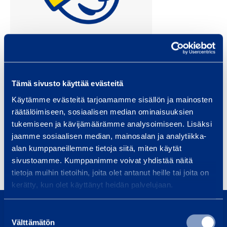
Tämä sivusto käyttää evästeitä
Käytämme evästeitä tarjoamamme sisällön ja mainosten
Aleksi Kivistö
räätälöimiseen, sosiaalisen median ominaisuuksien
ekonomichef
tukemiseen ja kävijämäärämme analysoimiseen. Lisäksi
jaamme sosiaalisen median, mainosalan ja analytiikka-
Rikstäckande
alan kumppaneillemme tietoja siitä, miten käytät
sivustoamme. Kumppanimme voivat yhdistää näitä
aleksi.kivisto@ramirent.fi
tietoja muihin tietoihin, joita olet antanut heille tai joita on
kerätty, kun olet käyttänyt heidän palvelujaan.
0800 171 414
Ring oss, vi är här för att hjälpa dig
Suostumuksen
Välttämätön
valinta