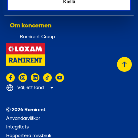
Kiellä
Tjänster
Utbildningar
Om koncernen
Ramirent Group
Tillb
till
topp
Välj ett land
© 2026 Ramirent
Användarvillkor
Integritets
Rapportera missbruk