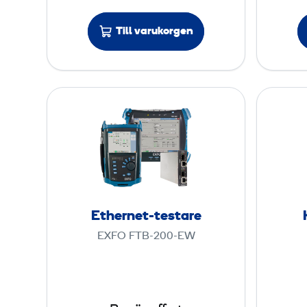
c
s
Till varukorgen
i
s
3
E
.
t
1
h
e
r
n
e
Ethernet-testare
t
EXFO FTB-200-EW
-
t
e
s