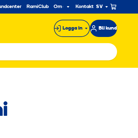
econdary
undcenter
RamiClub
Om oss
Kontakt
SV
Undermeny
Logga in
Bli kund
i