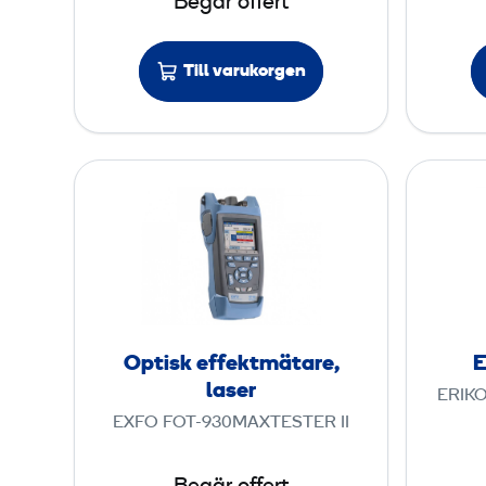
Begär offert
e
Till varukorgen
O
p
t
i
s
k
e
Optisk effektmätare,
E
f
laser
ERIKO
f
EXFO FOT-930MAXTESTER II
e
k