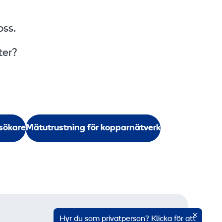
oss.
ter?
sökare
Mätutrustning för kopparnätverk
Hyr du som privatperson? Klicka för att