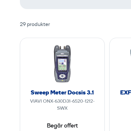
29 produkter
S
w
e
e
p
M
e
Sweep Meter Docsis 3.1
EXF
t
VIAVI ONX-630D31-6520-1212-
e
SWX
r
D
Begär offert
o