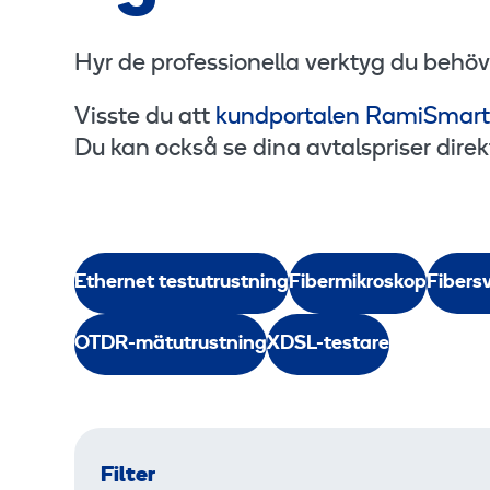
Hyr de professionella verktyg du behöv
Visste du att
kundportalen RamiSmart
Du kan också se dina avtalspriser dire
Ethernet testutrustning
Fibermikroskop
Fibers
OTDR-mätutrustning
XDSL-testare
Filter