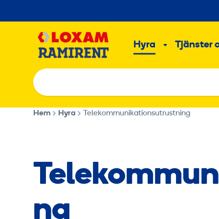
Hoppa
till
Main
innehållet
Hyra
Tjänster 
Undermeny
Hem
Hyra
Telekommunikationsutrustning
Telekommuni
ng