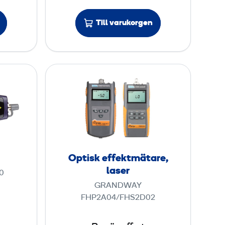
t
a
Till varukorgen
r
e
O
p
t
i
s
k
e
Optisk effektmätare,
f
laser
0
f
GRANDWAY
e
FHP2A04/FHS2D02
k
t