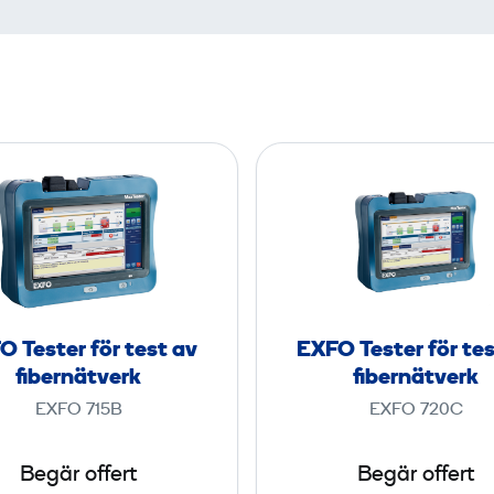
E
E
X
X
F
F
O
O
T
T
e
e
s
s
O Tester för test av
EXFO Tester för tes
t
t
fibernätverk
fibernätverk
e
e
EXFO 715B
EXFO 720C
r
r
f
f
Begär offert
Begär offert
ö
ö