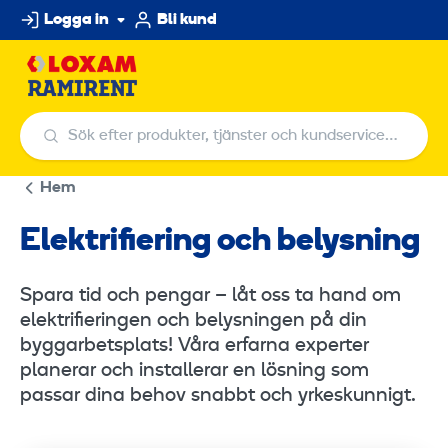
Hoppa
Logga in
Bli kund
till
innehållet
Sök efter produkter, tjänster och kundservicecenter
Sök efter produkter, tjänster och kundservi
Hem
Elektrifiering och belysning
Spara tid och pengar – låt oss ta hand om
elektrifieringen och belysningen på din
byggarbetsplats! Våra erfarna experter
planerar och installerar en lösning som
passar dina behov snabbt och yrkeskunnigt.