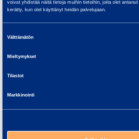
voivat yhdistää näitä tietoja muihin tietoihin, joita olet antanut h
kerätty, kun olet käyttänyt heidän palvelujaan.
Dammbekämpning
Ta reda på våra tjänster för
Suostumuksen
dammbekämpning på byggplats.
Välttämätön
valinta
Mieltymykset
Vanliga frågor om
elektrifierings- och
Tilastot
belysningstjänster
Markkinointi
Hur syns de senaste teknologierna i
tjänsterna för elektrifiering och
belysning?