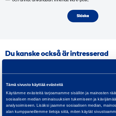
och annat användbart innehåll via e-post.
Skicka
Du kanske också är intresserad
av
Tämä sivusto käyttää evästeitä
Uppvärmning och avfuktning
Käytämme evästeitä tarjoamamme sisällön ja mainosten räät
sosiaalisen median ominaisuuksien tukemiseen ja kävijäm
Läs om våra tjänster för uppvärmning
analysoimiseen. Lisäksi jaamme sosiaalisen median, mainosa
och avfuktning.
alan kumppaneillemme tietoja siitä, miten käytät sivusto