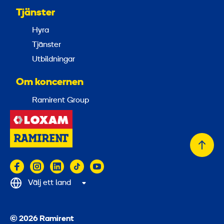
Tjänster
Hyra
Tjänster
Utbildningar
Om koncernen
Ramirent Group
Tillb
till
topp
Välj ett land
© 2026 Ramirent