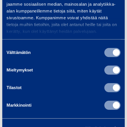
Allt om hållbarhet
jaamme sosiaalisen median, mainosalan ja analytiikka-
alan kumppaneillemme tietoja siitä, miten käytät
sivustoamme. Kumppanimme voivat yhdistää näitä
tietoja muihin tietoihin, joita olet antanut heille tai joita on
kerätty, kun olet käyttänyt heidän palvelujaan.
För leverantörer
Här hittar du information för leverantörer,
Suostumuksen
t.ex. våra riktlinjer för fakturering. Även
Välttämätön
valinta
information för underleverantörer.
Mieltymykset
Information för leverantörer
Tilastot
Markkinointi
Till media
Logotyper, bilder och annat material som