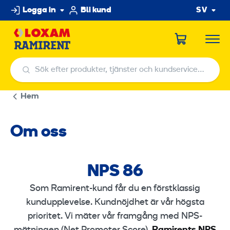
Hoppa
Logga in
Bli kund
SV
till
innehållet
Sök efter produkter, tjänster och kundservicecenter
Sök efter produkter, tjänster och kundservicecenter
Hem
Om oss
NPS 86
N
P
Som Ramirent-kund får du en förstklassig
S
kundupplevelse. Kundnöjdhet är vår högsta
8
prioritet. Vi mäter vår framgång med NPS-
6