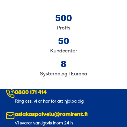
500
5
0
Proffs
0
50
5
0
Kundcenter
8
8
Systerbolag i Europa
0800 171 414
Ring oss, vi är här för att hjälpa dig
asiakaspalvelu@ramirent.fi
Vi svarar vanligtvis inom 24 h