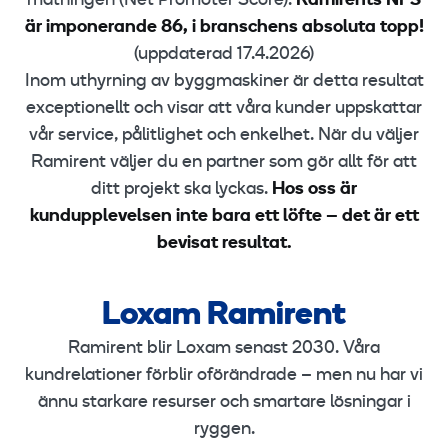
mätningen (Net Promoter Score).
Ramirents NPS
är imponerande 86, i branschens absoluta topp!
(uppdaterad 17.4.2026)
Inom uthyrning av byggmaskiner är detta resultat
exceptionellt och visar att våra kunder uppskattar
vår service, pålitlighet och enkelhet. När du väljer
Ramirent väljer du en partner som gör allt för att
ditt projekt ska lyckas.
Hos oss är
kundupplevelsen inte bara ett löfte – det är ett
bevisat resultat.
Loxam Ramirent
L
o
Ramirent blir Loxam senast 2030. Våra
x
kundrelationer förblir oförändrade – men nu har vi
a
ännu starkare resurser och smartare lösningar i
m
ryggen.
R