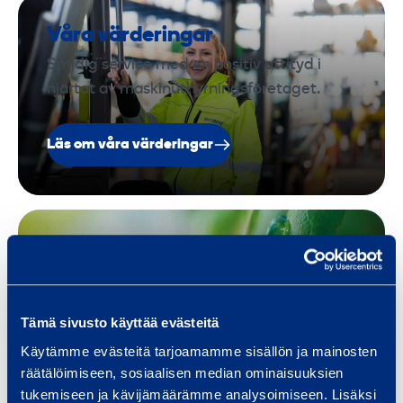
Våra värderingar
Smidig service med en positiv attityd i
hjärtat av maskinuthyrningsföretaget.
Läs om våra värderingar
Hållbarhet
Genom att investera i säkerhets- och
miljöfrågor förbättrar vi inte bara vår egen
Tämä sivusto käyttää evästeitä
verksamhet, utan bidrar också till
Käytämme evästeitä tarjoamamme sisällön ja mainosten
säkerheten för miljön och våra kunder.
räätälöimiseen, sosiaalisen median ominaisuuksien
tukemiseen ja kävijämäärämme analysoimiseen. Lisäksi