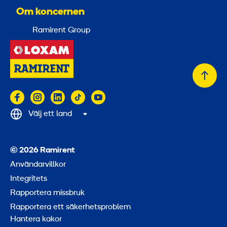
Om koncernen
Ramirent Group
Tillb
till
topp
Välj ett land
© 2026 Ramirent
Användarvillkor
Integritets
Rapportera missbruk
Rapportera ett säkerhetsproblem
Hantera kakor