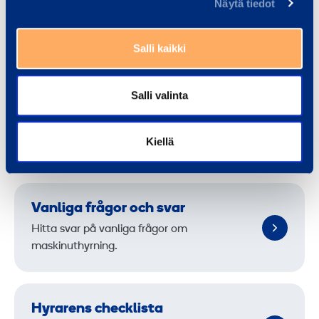
är till nytta för medierna.
Näytä tiedot
Till mediasidan
Salli kaikki
Salli valinta
Nyttiga länkar
Kiellä
Vanliga frågor och svar
Hitta svar på vanliga frågor om
maskinuthyrning.
Hyrarens checklista