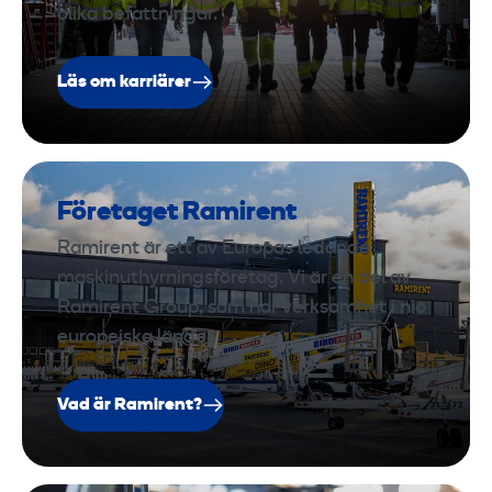
olika befattningar.
Läs om karriärer
Företaget Ramirent
Ramirent är ett av Europas ledande
maskinuthyrningsföretag. Vi är en del av
Ramirent Group, som har verksamhet i nio
europeiska länder.
Vad är Ramirent?