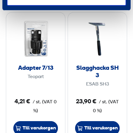
7
0
0
x
A
S
6
d
l
m
0
a
a
m
x
p
g
2
t
g
2
e
h
0
r
a
Adapter 7/13
Slagghacka SH
7
c
m
3
Teopart
/
k
m
ESAB SH3
1
a
3
S
4,21 €
23,90 €
/
st.
(
VAT
0
/
st.
(
VAT
H
%)
0 %)
3
Till varukorgen
Till varukorgen