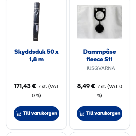
k
a
m
y
m
m
d
m
d
p
s
å
d
s
Skyddsduk 50 x
Dammpåse
u
e
1,8 m
fleece S11
k
f
HUSQVARNA
5
l
0
e
171,43 €
8,49 €
/
st.
(
VAT
/
st.
(
VAT
0
e
0 %)
%)
x
c
1
e
,
S
Till varukorgen
Till varukorgen
8
1
1