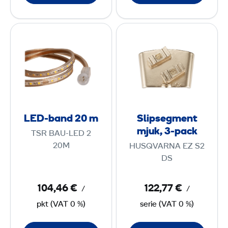
L
S
E
l
D
i
-
p
b
s
a
e
n
g
LED-band 20 m
Slipsegment
d
m
mjuk, 3-pack
TSR BAU-LED 2
2
e
20M
HUSQVARNA EZ S2
0
n
DS
t
m
m
104,46 €
122,77 €
/
/
j
pkt
(
VAT
0 %)
serie
(
VAT
0 %)
u
k