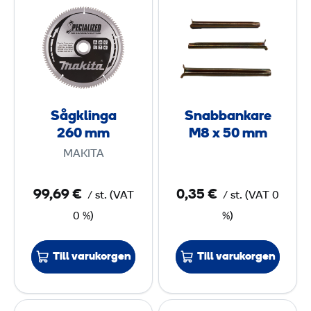
å
n
H
g
a
-
m
k
b
X
l
b
i
a
n
n
Sågklinga
Snabbankare
g
k
260 mm
M8 x 50 mm
a
a
MAKITA
2
r
6
e
99,69 €
0,35 €
/
st.
(
VAT
/
st.
(
VAT
0
0
M
0 %)
%)
8
m
m
x
Till varukorgen
Till varukorgen
5
0
S
D