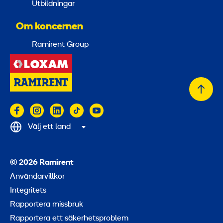
Utbildningar
Om koncernen
Ramirent Group
Tillb
till
topp
Välj ett land
© 2026 Ramirent
Användarvillkor
Integritets
Rapportera missbruk
Rapportera ett säkerhetsproblem