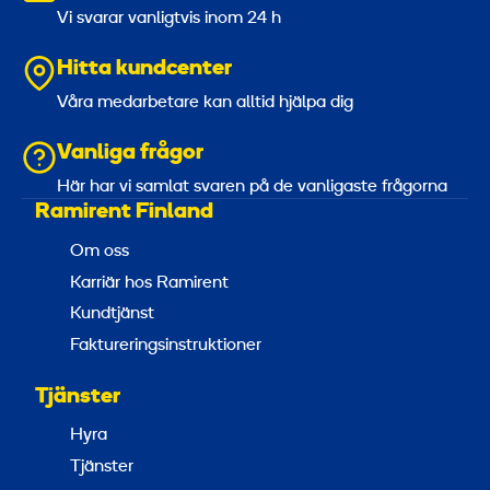
Vi svarar vanligtvis inom 24 h
D
e
S
n
Hitta kundcenter
M
t
Våra medarbetare kan alltid hjälpa dig
A
e
X
r
Vanliga frågor
3
Här har vi samlat svaren på de vanligaste frågorna
Ramirent Finland
m
Om oss
m
Karriär hos Ramirent
Kundtjänst
Faktureringsinstruktioner
Tjänster
Hyra
Tjänster