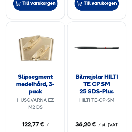
Till varukorgen
Till varukorgen
,
3
-
S
B
p
l
i
a
i
l
c
p
m
k
s
e
e
j
g
s
Slipsegment
Bilmejslar HILTI
m
l
medelhård, 3-
TE CP SM
e
a
pack
25 SDS-Plus
n
r
HUSQVARNA EZ
HILTI TE-CP-SM
t
H
M2 DS
m
I
e
L
122,77 €
36,20 €
/
/
st.
(
VAT
d
T