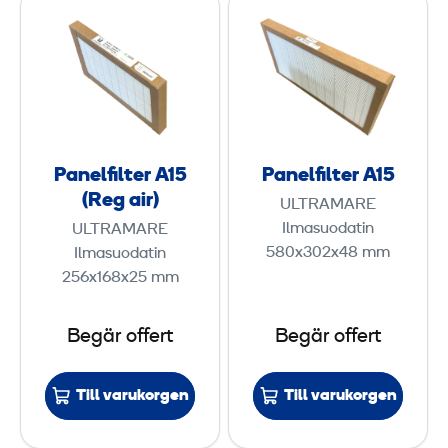
P
P
m
a
a
n
n
e
e
l
l
f
f
i
i
Panelfilter A15
Panelfilter A15
l
l
(Reg air)
ULTRAMARE
t
t
Ilmasuodatin
ULTRAMARE
e
e
580x302x48 mm
Ilmasuodatin
r
r
256x168x25 mm
A
A
1
1
Begär offert
Begär offert
5
5
(
Till varukorgen
Till varukorgen
R
e