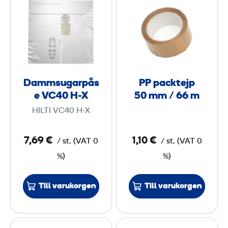
a
P
m
m
p
m
m
a
²
s
c
u
k
g
t
Dammsugarpås
PP packtejp
a
e
e VC40 H-X
50 mm / 66 m
r
j
HILTI VC40 H-X
p
p
å
5
7,69 €
1,10 €
/
st.
(
VAT
0
/
st.
(
VAT
0
s
0
%)
%)
e
V
m
C
m
Till varukorgen
Till varukorgen
4
/
0
6
S
S
6