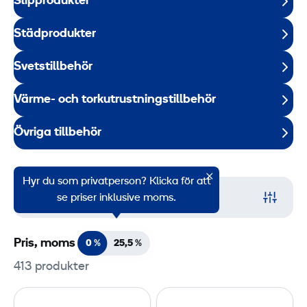
Slipprodukter
Städprodukter
Svetstillbehör
Värme- och torkutrustningstillbehör
Övriga tillbehör
Hyr du som privatperson? Klicka för att
Filter
se priser inklusive moms.
Pris, moms
0 %
25,5
%
413 produkter
P
G