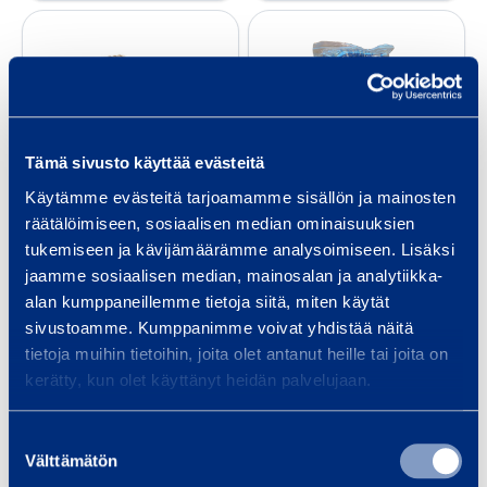
g
S
F
a
l
ä
i
i
s
r
p
t
)
s
e
Tämä sivusto käyttää evästeitä
e
f
Käytämme evästeitä tarjoamamme sisällön ja mainosten
g
ö
Slipsegment
Fäste för
räätälöimiseen, sosiaalisen median ominaisuuksien
m
r
hard, 3-pack
presenning
tukemiseen ja kävijämäärämme analysoimiseen. Lisäksi
e
p
HUSQVARNA EZ H2
jaamme sosiaalisen median, mainosalan ja analytiikka-
n
r
DS
alan kumppaneillemme tietoja siitä, miten käytät
t
e
sivustoamme. Kumppanimme voivat yhdistää näitä
h
s
tietoja muihin tietoihin, joita olet antanut heille tai joita on
122,77 €
0,24 €
/
/
st.
(
VAT
0
a
e
kerätty, kun olet käyttänyt heidän palvelujaan.
serie
(
VAT
0 %)
%)
r
n
d
n
Suostumuksen
Välttämätön
Till varukorgen
Till varukorgen
,
i
valinta