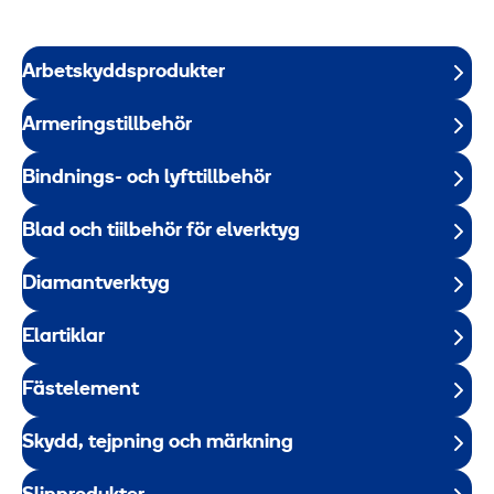
Arbetskyddsprodukter
Armeringstillbehör
Bindnings- och lyfttillbehör
Blad och tiilbehör för elverktyg
Diamantverktyg
Elartiklar
Fästelement
Skydd, tejpning och märkning