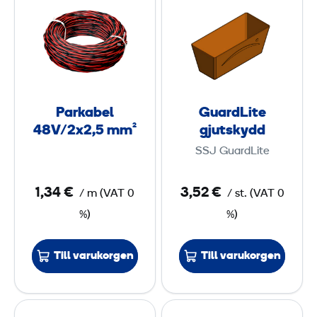
a
u
r
a
k
r
a
d
b
L
e
i
Parkabel
GuardLite
l
t
48V/2x2,5 mm²
gjutskydd
4
e
SSJ GuardLite
8
g
V
j
1,34 €
3,52 €
/
m
(
VAT
0
/
st.
(
VAT
0
/
u
%)
%)
2
t
x
s
2
k
Till varukorgen
Till varukorgen
,
y
5
d
D
P
d