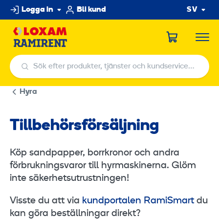
Hoppa
Logga in
Bli kund
SV
till
innehållet
Sök efter produkter, tjänster och kundservicecenter
Sök efter produkter, tjänster och kundservicecenter
Hyra
Tillbehörsförsäljning
Köp sandpapper, borrkronor och andra
förbrukningsvaror till hyrmaskinerna. Glöm
inte säkerhetsutrustningen!
Visste du att via
kundportalen RamiSmart
du
kan göra beställningar direkt?