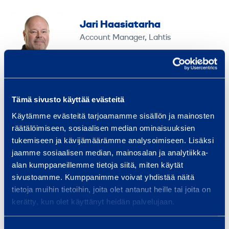
Jari Haasiatarha
Account Manager, Lahtis
jari.haasiatarha@ramirent.fi
+358 400 802 587
Anläggningsmaskiner
Tämä sivusto käyttää evästeitä
Byggmaskiner
Fallskydd
Liftar
Moduler
Käytämme evästeitä tarjoamamme sisällön ja mainosten
Staket, grindar och stödutrustning
räätälöimiseen, sosiaalisen median ominaisuuksien
Truckar och teleskoptruckar
tukemiseen ja kävijämäärämme analysoimiseen. Lisäksi
Byggande
Fastighetsskötsel
jaamme sosiaalisen median, mainosalan ja analytiikka-
Fastighetsteknik
Påfyllning
alan kumppaneillemme tietoja siitä, miten käytät
sivustoamme. Kumppanimme voivat yhdistää näitä
RamiFleet
RamiTurva-tjänsten
tietoja muihin tietoihin, joita olet antanut heille tai joita on
Renande
Transport
kerätty, kun olet käyttänyt heidän palvelujaan.
Transport och logistik
Tavastland