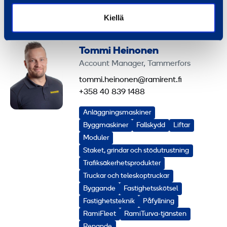
Birkaland
Kiellä
Tommi Heinonen
Account Manager, Tammerfors
tommi.heinonen@ramirent.fi
+358 40 839 1488
Anläggningsmaskiner
Byggmaskiner
Fallskydd
Liftar
Moduler
Staket, grindar och stödutrustning
Trafiksäkerhetsprodukter
Truckar och teleskoptruckar
Byggande
Fastighetsskötsel
Fastighetsteknik
Påfyllning
RamiFleet
RamiTurva-tjänsten
Renande