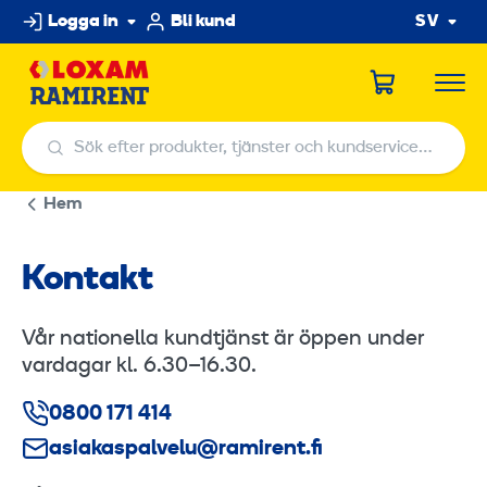
Hoppa
Logga in
Bli kund
SV
till
innehållet
Sök efter produkter, tjänster och kundservicecenter
Sök efter produkter, tjänster och kundservicecenter
Hem
Kontakt
Vår nationella kundtjänst är öppen under
vardagar kl. 6.30–16.30.
0800 171 414
asiakaspalvelu@ramirent.fi