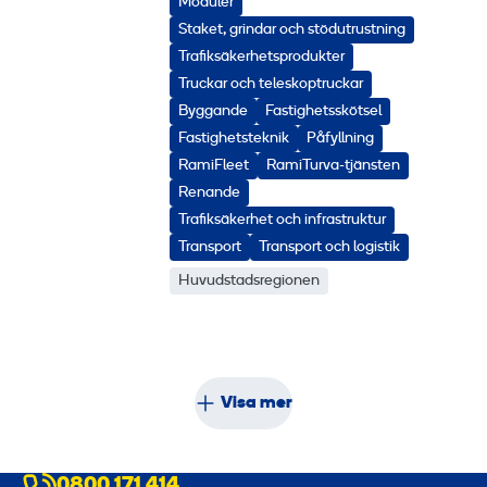
Moduler
Staket, grindar och stödutrustning
Trafiksäkerhetsprodukter
Truckar och teleskoptruckar
Byggande
Fastighetsskötsel
Fastighetsteknik
Påfyllning
RamiFleet
RamiTurva-tjänsten
Renande
Trafiksäkerhet och infrastruktur
Transport
Transport och logistik
Huvudstadsregionen
Visa mer
0800 171 414