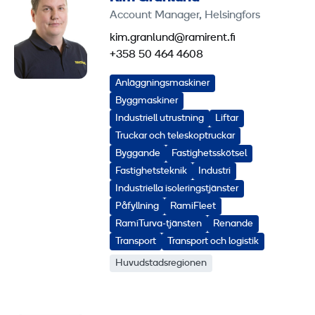
Account Manager, Helsingfors
kim.granlund@ramirent.fi
+358 50 464 4608
Anläggningsmaskiner
Byggmaskiner
Industriell utrustning
Liftar
Truckar och teleskoptruckar
Byggande
Fastighetsskötsel
Fastighetsteknik
Industri
Industriella isoleringstjänster
Påfyllning
RamiFleet
RamiTurva-tjänsten
Renande
Transport
Transport och logistik
Huvudstadsregionen