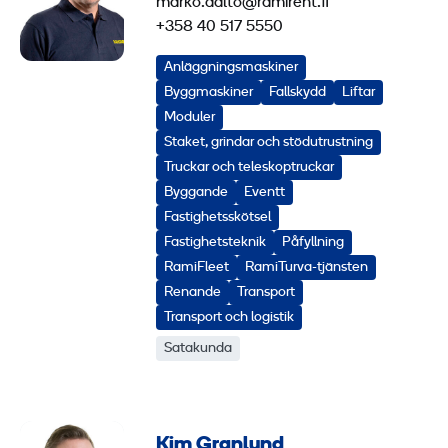
marko.aalto@ramirent.fi
+358 40 517 5550
Anläggningsmaskiner
Byggmaskiner
Fallskydd
Liftar
Moduler
Staket, grindar och stödutrustning
Truckar och teleskoptruckar
Byggande
Eventt
Fastighetsskötsel
Fastighetsteknik
Påfyllning
RamiFleet
RamiTurva-tjänsten
Renande
Transport
Transport och logistik
Satakunda
Kim Granlund