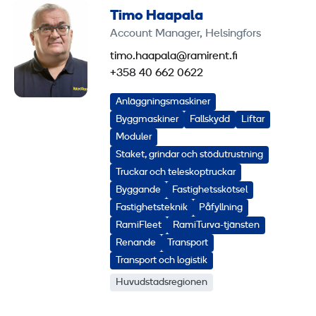
Timo Haapala
Account Manager, Helsingfors
timo.haapala@ramirent.fi
+358 40 662 0622
Anläggningsmaskiner
Byggmaskiner
Fallskydd
Liftar
Moduler
Staket, grindar och stödutrustning
Truckar och teleskoptruckar
Byggande
Fastighetsskötsel
Fastighetsteknik
Påfyllning
RamiFleet
RamiTurva-tjänsten
Renande
Transport
Transport och logistik
Huvudstadsregionen