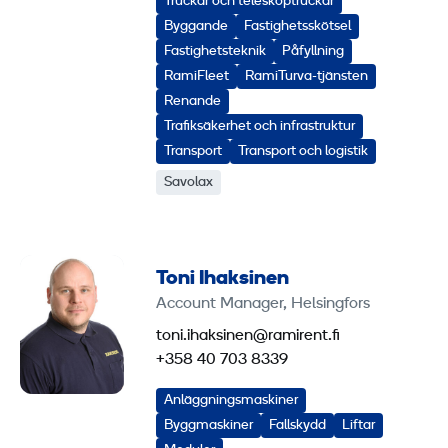
Truckar och teleskoptruckar
Byggande
Fastighetsskötsel
Fastighetsteknik
Påfyllning
RamiFleet
RamiTurva-tjänsten
Renande
Trafiksäkerhet och infrastruktur
Transport
Transport och logistik
Savolax
Toni Ihaksinen
Account Manager, Helsingfors
toni.ihaksinen@ramirent.fi
+358 40 703 8339
Anläggningsmaskiner
Byggmaskiner
Fallskydd
Liftar