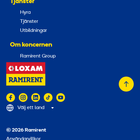
Tjänster
Hyra
Tjänster
Utbildningar
Om koncernen
Ramirent Group
Tillb
till
topp
Välj ett land
© 2026 Ramirent
Användarvillkor