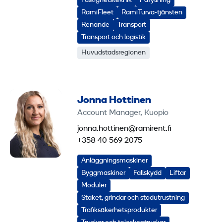
Fastighetsteknik
Påfyllning
RamiFleet
RamiTurva-tjänsten
Renande
Transport
Transport och logistik
Huvudstadsregionen
Jonna Hottinen
Account Manager, Kuopio
jonna.hottinen@ramirent.fi
+358 40 569 2075
Anläggningsmaskiner
Byggmaskiner
Fallskydd
Liftar
Moduler
Staket, grindar och stödutrustning
Trafiksäkerhetsprodukter