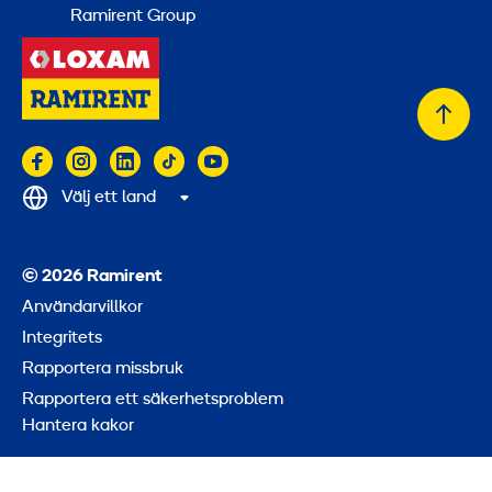
Ramirent Group
Tillb
till
topp
Välj ett land
© 2026 Ramirent
Användarvillkor
Integritets
Rapportera missbruk
Rapportera ett säkerhetsproblem
Hantera kakor