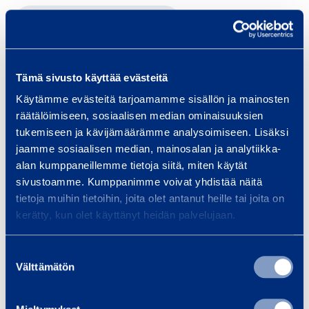
Ramirent kundcenter Jyväskylä
Tjänster
Tämä sivusto käyttää evästeitä
Käytämme evästeitä tarjoamamme sisällön ja mainosten
räätälöimiseen, sosiaalisen median ominaisuuksien
tukemiseen ja kävijämäärämme analysoimiseen. Lisäksi
jaamme sosiaalisen median, mainosalan ja analytiikka-
Trafiksäkerhet och infrastruktur
Transport
Renande
alan kumppaneillemme tietoja siitä, miten käytät
sivustoamme. Kumppanimme voivat yhdistää näitä
Byggande
RamiTurva-tjänsten
Fastighetsteknik
tietoja muihin tietoihin, joita olet antanut heille tai joita on
kerätty, kun olet käyttänyt heidän palvelujaan.
Påfyllning
RamiFleet
Fastighetsskötsel
Suostumuksen
Transport och logistik
Välttämätön
valinta