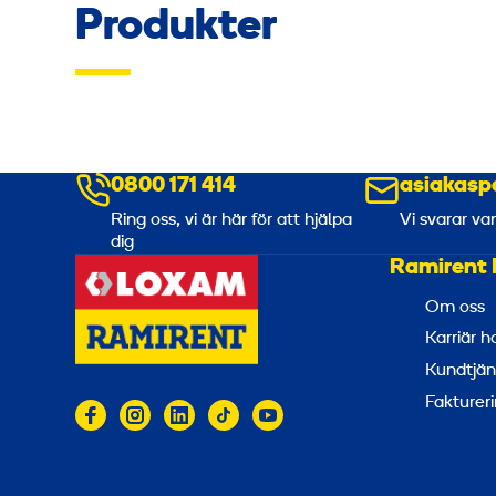
Produkter
0800 171 414
asiakasp
Ring oss, vi är här för att hjälpa
Vi svarar va
dig
Ramirent 
Om oss
Karriär 
Kundtjän
Faktureri