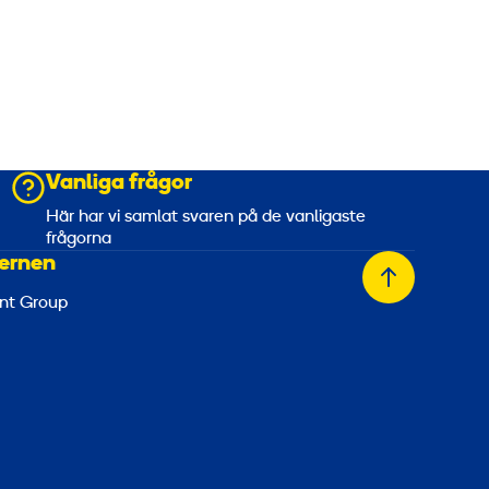
Vanliga frågor
a
Här har vi samlat svaren på de vanligaste
frågorna
ernen
Tillbaka
nt Group
till
toppen