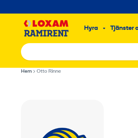
Hoppa
till
Main
innehållet
Hyra
Tjänster 
Undermeny
Hem
Otto Rinne