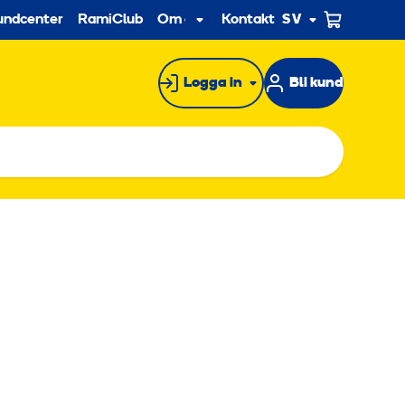
econdary
undcenter
RamiClub
Om oss
Kontakt
SV
Undermeny
Logga in
Bli kund