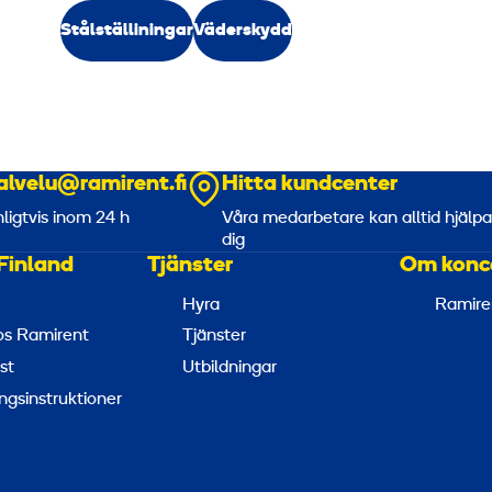
Stålställiningar
Väderskydd
alvelu@ramirent.fi
Hitta kundcenter
nligtvis inom 24 h
Våra medarbetare kan alltid hjälp
dig
Finland
Tjänster
Om konc
Hyra
Ramire
hos Ramirent
Tjänster
st
Utbildningar
ngsinstruktioner