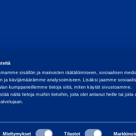
apportera missbruk
Rapportera ett säkerhetsproblem
Hant
teitä
mamme sisällön ja mainosten räätälöimiseen, sosiaalisen medi
n ja kävijämäärämme analysoimiseen. Lisäksi jaamme sosiaali
alan kumppaneillemme tietoja siitä, miten käytät sivustoamme.
näitä tietoja muihin tietoihin, joita olet antanut heille tai joita 
palvelujaan.
Mieltymykset
Tilastot
Markkinoin