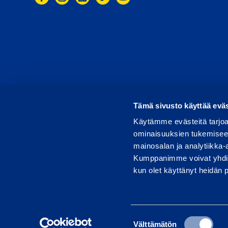
© 2026 Ramirent
Användarvillkor
Integritets
R
Tämä sivusto käyttää eväs
Käytämme evästeitä tarjoa
ominaisuuksien tukemisee
mainosalan ja analytiikka-
Kumppanimme voivat yhdistää 
kun olet käyttänyt heidän 
Suostumuksen
Välttämätön