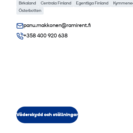
Birkaland
Centrala Finland
Egentliga Finland
Kymmened
Österbotten
panu.makkonen@ramirent.fi
+358 400 920 638
Väderskydd och ställningar