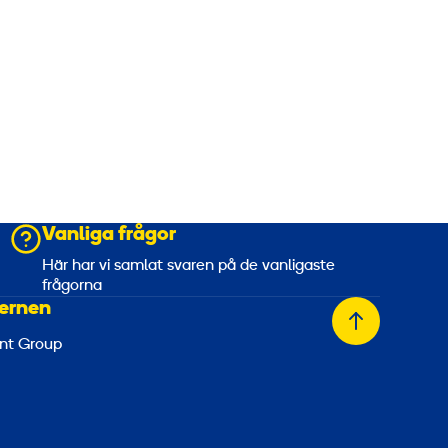
Vanliga frågor
a
Här har vi samlat svaren på de vanligaste
frågorna
ernen
Tillbaka
nt Group
till
toppen