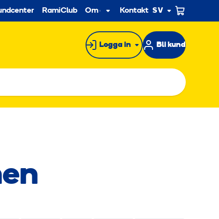
econdary
undcenter
RamiClub
Om oss
Kontakt
SV
Undermeny
Logga in
Bli kund
nen