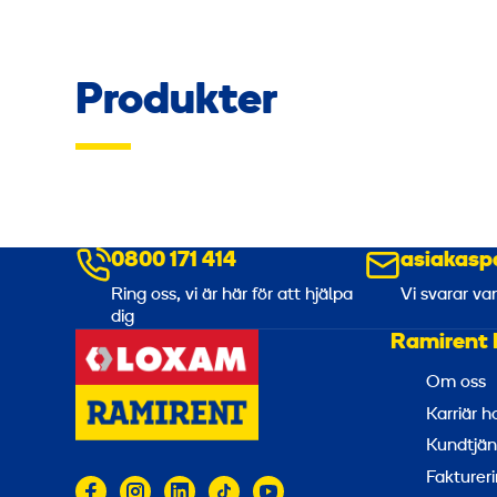
Produkter
0800 171 414
asiakasp
Ring oss, vi är här för att hjälpa
Vi svarar va
dig
Ramirent 
Om oss
Karriär 
Kundtjän
Faktureri