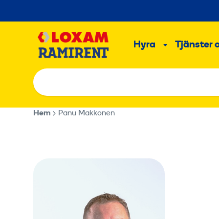
Hoppa
till
Main
innehållet
Hyra
Tjänster 
Undermeny
Hem
Panu Makkonen