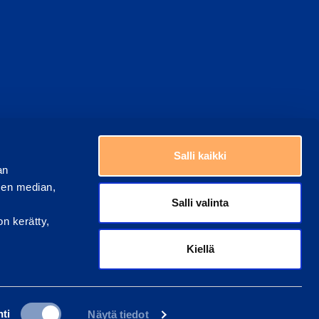
Välj ett land
era kakor
Salli kaikki
an
sen median,
Salli valinta
on kerätty,
Kiellä
ti
Näytä tiedot