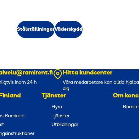
Stålställiningar
Väderskydd
alvelu@ramirent.fi
Hitta kundcenter
nligtvis inom 24 h
Våra medarbetare kan alltid hjälp
dig
Finland
Tjänster
Om konc
Hyra
Ramire
hos Ramirent
Tjänster
st
Utbildningar
ngsinstruktioner