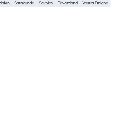
alen
Satakunda
Savolax
Tavastland
Västra Finland