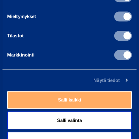
asiakaspalvelu@ramirent.fi
Vi svarar vanligtvis inom 24 h
Mieltymykset
Hitta kundcenter
Tilastot
Våra medarbetare kan alltid hjälpa dig
Vanliga frågor
Markkinointi
Här har vi samlat svaren på de vanligaste frågorna
Ramirent Finland
Näytä tiedot
Om oss
Karriär hos Ramirent
Kundtjänst
Salli kaikki
Faktureringsinstruktioner
Salli valinta
Tjänster
Hyra