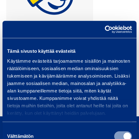
Tämä sivusto käyttää evästeitä
Käytämme evästeitä tarjoamamme sisällön ja mainosten
Taru Lainela
räätälöimiseen, sosiaalisen median ominaisuuksien
Marketing Specialist
tukemiseen ja kävijämäärämme analysoimiseen. Lisäksi
jaamme sosiaalisen median, mainosalan ja analytiikka-
Rikstäckande
alan kumppaneillemme tietoja siitä, miten käytät
sivustoamme. Kumppanimme voivat yhdistää näitä
taru.lainela@ramirent.fi
tietoja muihin tietoihin, joita olet antanut heille tai joita on
kerätty, kun olet käyttänyt heidän palvelujaan.
0800 171 414
Ring oss, vi är här för att hjälpa dig
Suostumuksen
Välttämätön
valinta