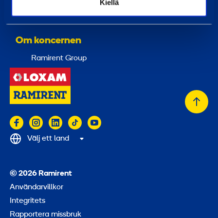
Kiellä
Tjänster
Utbildningar
Om koncernen
Ramirent Group
Tillb
till
topp
Välj ett land
© 2026 Ramirent
Användarvillkor
Integritets
Rapportera missbruk