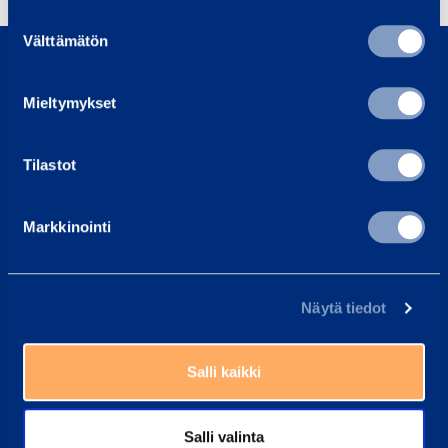
Suostumuksen
0800 171 414
Välttämätön
valinta
Ring oss, vi är här för att hjälpa dig
Mieltymykset
asiakaspalvelu@ramirent.fi
Vi svarar vanligtvis inom 24 h
Tilastot
Hitta kundcenter
Våra medarbetare kan alltid hjälpa dig
Markkinointi
Vanliga frågor
Här har vi samlat svaren på de vanligaste frågorna
Näytä tiedot
Ramirent Finland
Om oss
Salli kaikki
Karriär hos Ramirent
Kundtjänst
Salli valinta
Faktureringsinstruktioner