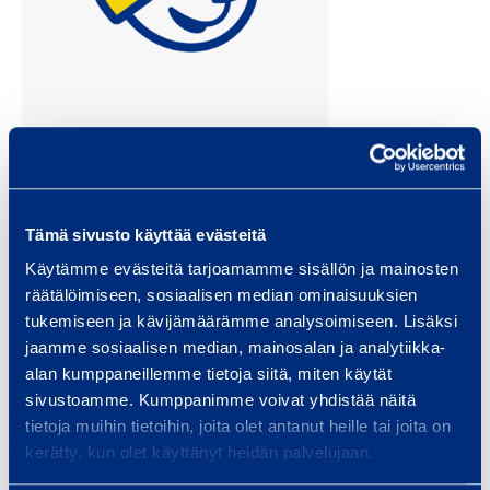
Tero Lehtonen
Tämä sivusto käyttää evästeitä
kundcenterchef
Käytämme evästeitä tarjoamamme sisällön ja mainosten
räätälöimiseen, sosiaalisen median ominaisuuksien
Västra Finland
tukemiseen ja kävijämäärämme analysoimiseen. Lisäksi
jaamme sosiaalisen median, mainosalan ja analytiikka-
tero.lehtonen@ramirent.fi
alan kumppaneillemme tietoja siitä, miten käytät
+358 40 687 5335
sivustoamme. Kumppanimme voivat yhdistää näitä
tietoja muihin tietoihin, joita olet antanut heille tai joita on
Ramirent kundcenter Björneborg
kerätty, kun olet käyttänyt heidän palvelujaan.