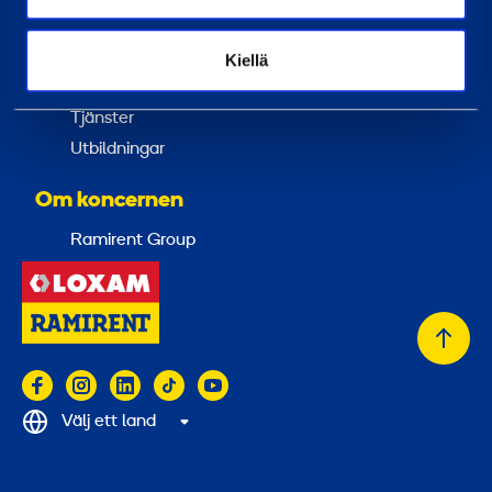
Tjänster
Kiellä
Hyra
Tjänster
Utbildningar
Om koncernen
Ramirent Group
Tillb
till
topp
Välj ett land