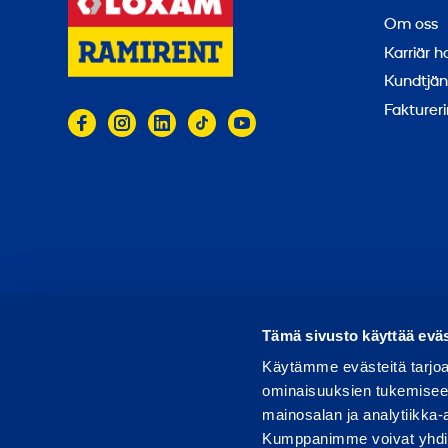
Om oss
Karriär 
Kundtjän
Faktureri
© 2026 Ramirent
Användarvillkor
Integritets
R
Tämä sivusto käyttää eväs
Käytämme evästeitä tarjoa
ominaisuuksien tukemisee
mainosalan ja analytiikka-
Kumppanimme voivat yhdistää 