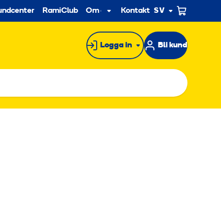
econdary
undcenter
RamiClub
Om oss
Kontakt
SV
Undermeny
Logga in
Bli kund