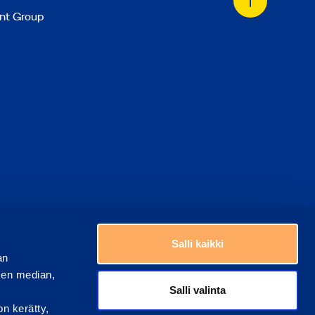
Tillbaka
nt Group
till
toppen
Välj ett land
era kakor
Salli kaikki
an
sen median,
Salli valinta
on kerätty,