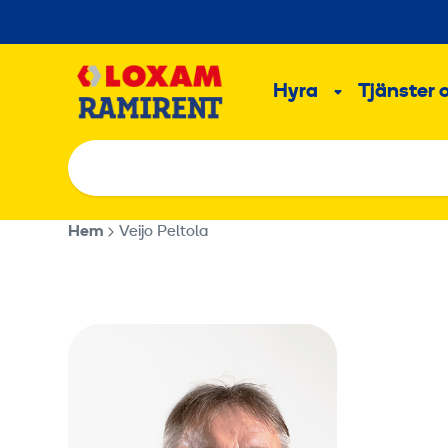
Hoppa
till
Main
innehållet
Hyra
Tjänster 
Undermeny
Hem
Veijo Peltola