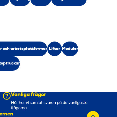
r och arbetsplattformar
Liftar
Moduler
koptruckar
Vanliga frågor
a
Här har vi samlat svaren på de vanligaste
frågorna
ernen