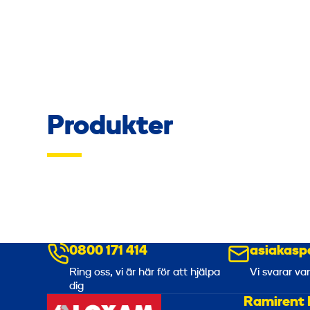
Produkter
0800 171 414
asiakasp
Ring oss, vi är här för att hjälpa
Vi svarar va
dig
Ramirent 