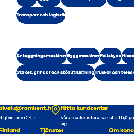
Transport och logistik
Anläggningsmaskiner
Byggmaskiner
Fallskydd
Hissa
Staket, grindar och stödutrustning
Truckar och teles
alvelu@ramirent.fi
Hitta kundcenter
nligtvis inom 24 h
Våra medarbetare kan alltid hjälp
dig
Finland
Tjänster
Om konc