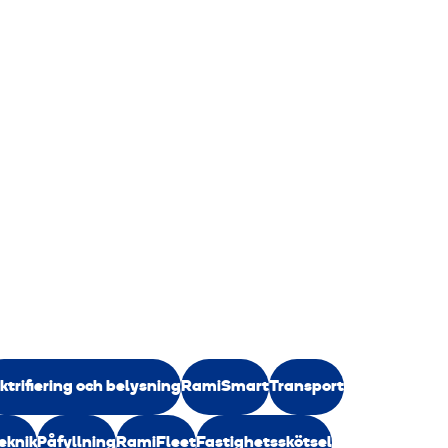
ktrifiering och belysning
RamiSmart
Transport
eknik
Påfyllning
RamiFleet
Fastighetsskötsel