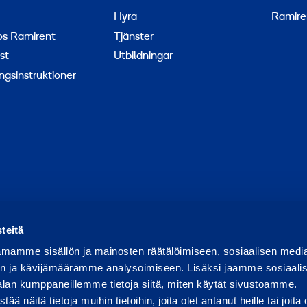
Hyra
Ramire
hos Ramirent
Tjänster
st
Utbildningar
ngsinstruktioner
apportera missbruk
Rapportera ett säkerhetsproblem
Hant
teitä
mamme sisällön ja mainosten räätälöimiseen, sosiaalisen medi
n ja kävijämäärämme analysoimiseen. Lisäksi jaamme sosiaali
alan kumppaneillemme tietoja siitä, miten käytät sivustoamme.
näitä tietoja muihin tietoihin, joita olet antanut heille tai joita 