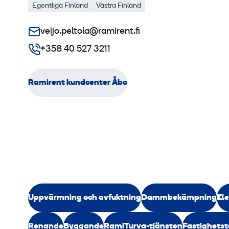
Egentliga Finland
Västra Finland
veijo.peltola@ramirent.fi
+358 40 527 3211
Ramirent kundcenter Åbo
Uppvärmning och avfuktning
Dammbekämpning
Ele
Renande
Byggande
RamiTurva-tjänsten
Fastighetst