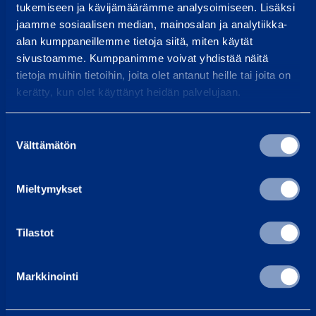
tukemiseen ja kävijämäärämme analysoimiseen. Lisäksi
Vi svarar vanligtvis inom 24 h
jaamme sosiaalisen median, mainosalan ja analytiikka-
alan kumppaneillemme tietoja siitä, miten käytät
Hitta kundcenter
sivustoamme. Kumppanimme voivat yhdistää näitä
Våra medarbetare kan alltid hjälpa dig
tietoja muihin tietoihin, joita olet antanut heille tai joita on
kerätty, kun olet käyttänyt heidän palvelujaan.
Vanliga frågor
Här har vi samlat svaren på de vanligaste frågorna
Suostumuksen
Ramirent Finland
Välttämätön
valinta
Om oss
Mieltymykset
Karriär hos Ramirent
Kundtjänst
Faktureringsinstruktioner
Tilastot
Tjänster
Markkinointi
Hyra
Tjänster