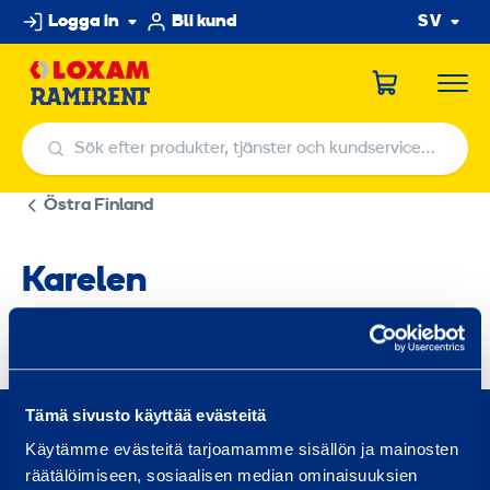
Hoppa
Logga in
Bli kund
SV
till
innehållet
Sök efter produkter, tjänster och kundservicecenter
Sök efter produkter, tjänster och kundservicecenter
Östra Finland
Karelen
0800 171 414
Tämä sivusto käyttää evästeitä
Ring oss, vi är här för att hjälpa dig
Käytämme evästeitä tarjoamamme sisällön ja mainosten
räätälöimiseen, sosiaalisen median ominaisuuksien
asiakaspalvelu@ramirent.fi