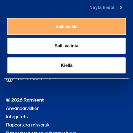
Utbildningar
Näytä tiedot
Om koncernen
Salli kaikki
Ramirent Group
Salli valinta
Tillb
Kiellä
till
topp
Välj ett land
© 2026 Ramirent
Användarvillkor
Integritets
Rapportera missbruk