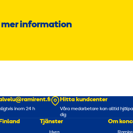
 mer information
alvelu@ramirent.fi
Hitta kundcenter
nligtvis inom 24 h
Våra medarbetare kan alltid hjälp
dig
Finland
Tjänster
Om konc
Hyra
Ramire