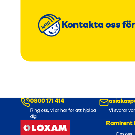
Kontakta oss för
0800 171 414
asiakasp
Ring oss, vi är här för att hjälpa
Vi svarar va
dig
Ramirent 
Om oss