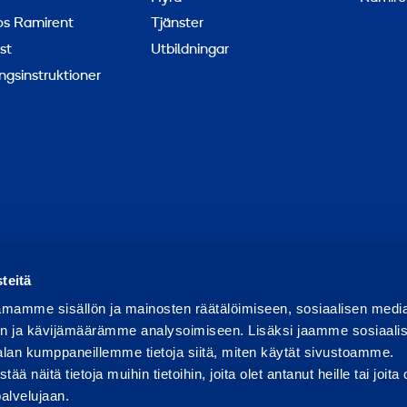
hos Ramirent
Tjänster
st
Utbildningar
ngsinstruktioner
apportera missbruk
Rapportera ett säkerhetsproblem
Hant
teitä
mamme sisällön ja mainosten räätälöimiseen, sosiaalisen medi
n ja kävijämäärämme analysoimiseen. Lisäksi jaamme sosiaali
alan kumppaneillemme tietoja siitä, miten käytät sivustoamme.
näitä tietoja muihin tietoihin, joita olet antanut heille tai joita 
palvelujaan.