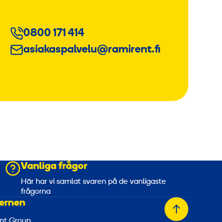
0800 171 414
asiakaspalvelu@ramirent.fi
Vanliga frågor
a
Här har vi samlat svaren på de vanligaste
frågorna
ernen
Tillbaka
nt Group