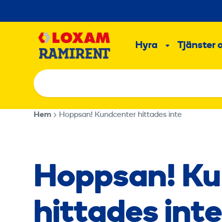
Hoppa
till
Main
innehållet
Hyra
Tjänster 
Undermeny
Hem
Hoppsan! Kundcenter hittades inte
Hoppsan! Ku
hittades inte