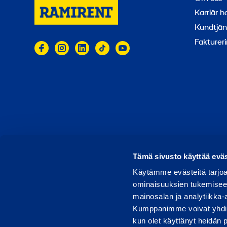
Karriär 
Kundtjän
Faktureri
© 2026 Ramirent
Användarvillkor
Integritets
R
Tämä sivusto käyttää eväs
Käytämme evästeitä tarjoa
ominaisuuksien tukemisee
mainosalan ja analytiikka-
Kumppanimme voivat yhdistää 
kun olet käyttänyt heidän 