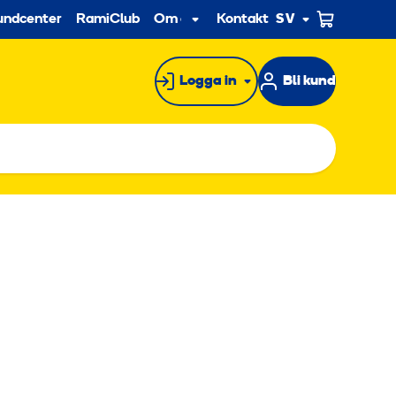
econdary
undcenter
RamiClub
Om oss
Kontakt
SV
Undermeny
Logga in
Bli kund