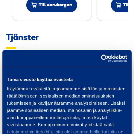
Till varukorgen
k
Till
X
-
N
Tjänster
K
4
7
Trafiksäkerhet och
Fas
Tämä sivusto käyttää evästeitä
infrastruktur
Utru
Käytämme evästeitä tarjoamamme sisällön ja mainosten
spec
Vi tillhandahåller utrustning och
räätälöimiseen, sosiaalisen median ominaisuuksien
och 
tjänster för
tukemiseen ja kävijämäärämme analysoimiseen. Lisäksi
Smid
infrastrukturbyggande, oavsett
jaamme sosiaalisen median, mainosalan ja analytiikka-
alan kumppaneillemme tietoja siitä, miten käytät
om ditt projekt är en bro, tunnel,
sivustoamme. Kumppanimme voivat yhdistää näitä
…
tietoja muihin tietoihin, joita olet antanut heille tai joita on