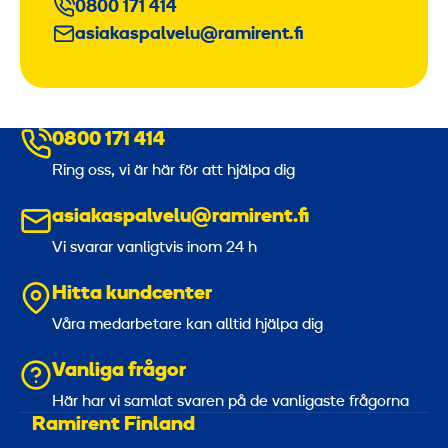
0800 171 414
asiakaspalvelu@ramirent.fi
0800 171 414
Ring oss, vi är här för att hjälpa dig
asiakaspalvelu@ramirent.fi
Vi svarar vanligtvis inom 24 h
Hitta kundcenter
Våra medarbetare kan alltid hjälpa dig
Vanliga frågor
Här har vi samlat svaren på de vanligaste frågorna
Ramirent Finland