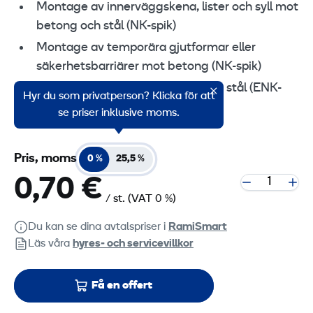
Montage av innerväggskena, lister och syll mot
betong och stål (NK-spik)
Montage av temporära gjutformar eller
säkerhetsbarriärer mot betong (NK-spik)
Montage av inneväggsskena mot stål (ENK-
Hyr du som privatperson? Klicka för att
spik)
se priser inklusive moms.
Pris, moms
0 %
25,5 %
0,70 €
/ st.
(VAT 0 %)
Du kan se dina avtalspriser i
RamiSmart
Läs våra
hyres‑ och servicevillkor
Få en offert