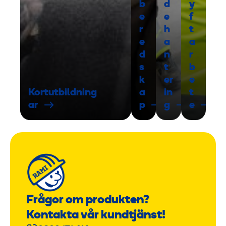
b
d
y
e
e
f
r
h
t
e
a
a
d
n
r
s
t
b
k
er
e
Kortutbildning
a
in
t
ar
p
g
e
Frågor om produkten?
Kontakta vår kundtjänst!