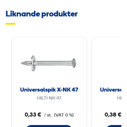
Liknande produkter
U
n
i
v
e
r
s
Universalspik X-NK 47
Universal
a
HILTI NK-47
HILT
l
s
0,33 €
0,38 €
/ st.
(VAT 0 %)
/
p
i