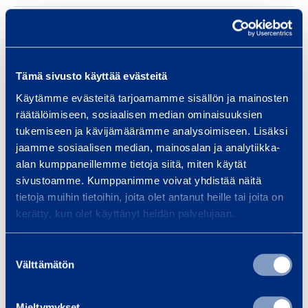
Totalvikt
24 kg
Längd
360 mm
Tämä sivusto käyttää evästeitä
Käytämme evästeitä tarjoamamme sisällön ja mainosten
Bredd
150 mm
räätälöimiseen, sosiaalisen median ominaisuuksien
tukemiseen ja kävijämäärämme analysoimiseen. Lisäksi
Höjd
140 mm
jaamme sosiaalisen median, mainosalan ja analytiikka-
alan kumppaneillemme tietoja siitä, miten käytät
sivustoamme. Kumppanimme voivat yhdistää näitä
tietoja muihin tietoihin, joita olet antanut heille tai joita on
Liknande produkter
kerätty, kun olet käyttänyt heidän palvelujaan.
Suostumuksen
Välttämätön
valinta
S
p
Mieltymykset