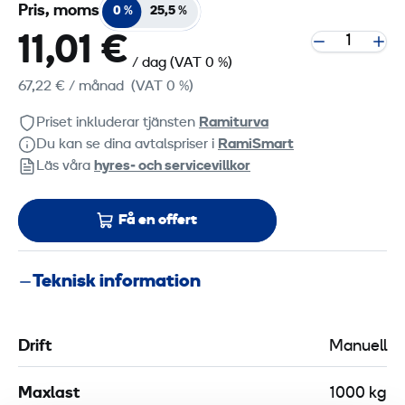
Pris, moms
0 %
25,5 %
11,01 €
/ dag
(VAT 0 %)
67,22 €
/ månad
(VAT 0 %)
Priset inkluderar tjänsten
Ramiturva
Du kan se dina avtalspriser i
RamiSmart
Läs våra
hyres‑ och servicevillkor
Få en offert
Teknisk information
Drift
Manuell
Maxlast
1000 kg