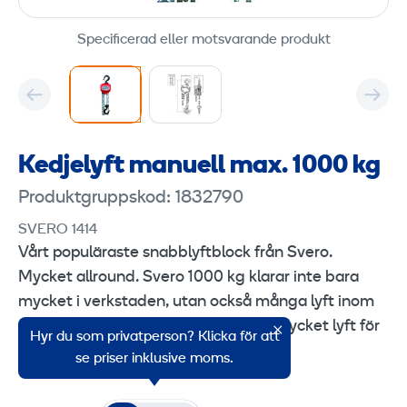
Specificerad eller motsvarande produkt
Kedjelyft manuell max. 1000 kg
Produktgruppskod: 1832790
SVERO 1414
Vårt populäraste snabblyftblock från Svero.
Mycket allround. Svero 1000 kg klarar inte bara
mycket i verkstaden, utan också många lyft inom
service, underhåll och reparationer. Mycket lyft för
Hyr du som privatperson? Klicka för att
pengarna.
se priser inklusive moms.