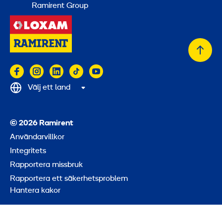
Ramirent Group
Tillb
till
topp
Välj ett land
© 2026 Ramirent
Användarvillkor
Integritets
Rapportera missbruk
Rapportera ett säkerhetsproblem
Hantera kakor