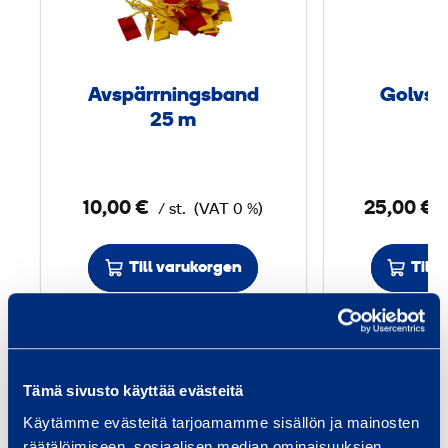
p
ä
r
r
Avspärrningsband
Golvsk
n
25 m
i
n
g
10,00 €
25,00 €
/ st.
(VAT 0 %)
s
b
Till varukorgen
Till
a
n
d
2
Tjänster
5
Tämä sivusto käyttää evästeitä
Käytämme evästeitä tarjoamamme sisällön ja mainosten
m
räätälöimiseen, sosiaalisen median ominaisuuksien