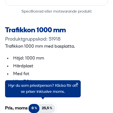
Specificerad eller motsvarande produkt
Trafikkon 1000 mm
Produktgruppskod: 51918
Trafikkon 1000 mm med basplatta.
Höjd: 1000 mm
Härdplast
Med fot
Vikt: 7,3 kg
Hyr du som privatperson? Klicka för att
R2-reflexfilm gul/röd
se priser inklusive moms.
Pris, moms
0 %
25,5 %