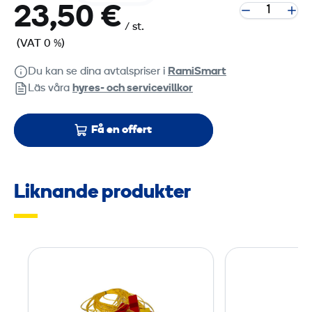
23,50 €
/ st.
(VAT 0 %)
Du kan se dina avtalspriser i
RamiSmart
Läs våra
hyres‑ och servicevillkor
Få en offert
Liknande produkter
A
v
s