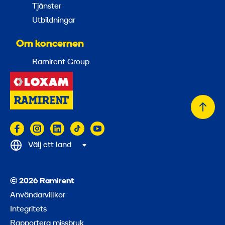
Tjänster
Utbildningar
Om koncernen
Ramirent Group
Tillb
till
topp
Välj ett land
© 2026 Ramirent
Användarvillkor
Integritets
Rapportera missbruk