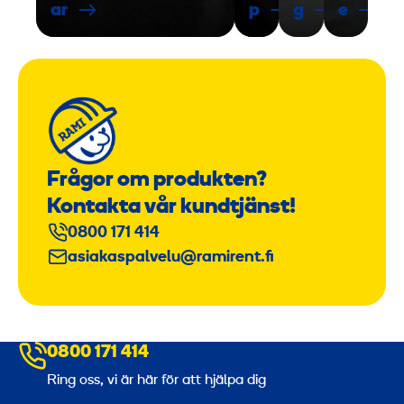
ar
p
g
e
Frågor om produkten?
Kontakta vår kundtjänst!
0800 171 414
asiakaspalvelu@ramirent.fi
0800 171 414
Ring oss, vi är här för att hjälpa dig