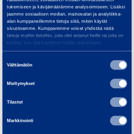
tukemiseen ja kävijämäärämme analysoimiseen. Lisäksi
jaamme sosiaalisen median, mainosalan ja analytiikka-
Trafiksäkerhet och
Fas
alan kumppaneillemme tietoja siitä, miten käytät
infrastruktur
Utru
sivustoamme. Kumppanimme voivat yhdistää näitä
spec
Vi tillhandahåller utrustning och
tietoja muihin tietoihin, joita olet antanut heille tai joita on
och 
kerätty, kun olet käyttänyt heidän palvelujaan.
tjänster för
Smid
infrastrukturbyggande, oavsett
Suostumuksen
om ditt projekt är en bro, tunnel,
Välttämätön
valinta
…
Mieltymykset
Läs mer
Läs 
Tilastot
Träningar
Markkinointi
Se alla utbildningar