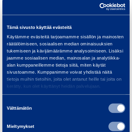
r
f
g
t
Tonmeter
268 tm
o
4
i
n
-
n
Maxlast
12000 kg
p
g
Tämä sivusto käyttää evästeitä
a
2
Käytämme evästeitä tarjoamamme sisällön ja mainosten
Max arbetsradie
70 m
r
-
räätälöimiseen, sosiaalisen median ominaisuuksien
tukemiseen ja kävijämäärämme analysoimiseen. Lisäksi
t
p
Lyftkapacitet vid max räckvidd
3200 kg
jaamme sosiaalisen median, mainosalan ja analytiikka-
a
alan kumppaneillemme tietoja siitä, miten käytät
r
Krokhöjd
69,3 m
sivustoamme. Kumppanimme voivat yhdistää näitä
t
tietoja muihin tietoihin, joita olet antanut heille tai joita on
kerätty, kun olet käyttänyt heidän palvelujaan.
Suostumuksen
Liknande produkter
Välttämätön
valinta
Mieltymykset