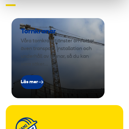
Tornkranar
Våra tornkranstjänster omfattar
även transport, installation och
underhåll av kranar, så du kan
vara säker…
Läs mer