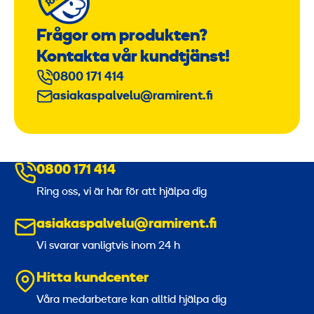
Frågor om produkten?
Kontakta vår kundtjänst!
0800 171 414
asiakaspalvelu@ramirent.fi
0800 171 414
Ring oss, vi är här för att hjälpa dig
asiakaspalvelu@ramirent.fi
Vi svarar vanligtvis inom 24 h
Hitta kundcenter
Våra medarbetare kan alltid hjälpa dig