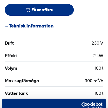
Få en offert
Teknisk information
Drift
230 V
Effekt
2 kW
Volym
100 l
Max sugförmåga
300 m³/h
Vattentank
100 l
Undertryck
22 kPa