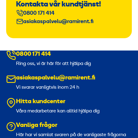
Kontakta vår kundtjänst!
0800 171 414
asiakaspalvelu@ramirent.fi
0800 171 414
Ring oss, vi är här för att hjälpa dig
asiakaspalvelu@ramirent.fi
Vi svarar vanligtvis inom 24 h
Hitta kundcenter
Våra medarbetare kan alltid hjälpa dig
Vanliga frågor
Här har vi samlat svaren på de vanligaste frågorna