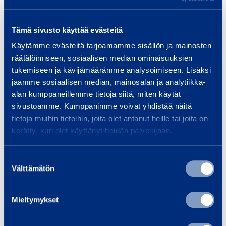
Vikt
31 kg
Tämä sivusto käyttää evästeitä
Käytämme evästeitä tarjoamamme sisällön ja mainosten
Längd
640 mm
räätälöimiseen, sosiaalisen median ominaisuuksien
tukemiseen ja kävijämäärämme analysoimiseen. Lisäksi
Bredd
560 mm
jaamme sosiaalisen median, mainosalan ja analytiikka-
alan kumppaneillemme tietoja siitä, miten käytät
Höjd
970 mm
sivustoamme. Kumppanimme voivat yhdistää näitä
tietoja muihin tietoihin, joita olet antanut heille tai joita on
Slanganslutning
38 mm
kerätty, kun olet käyttänyt heidän palvelujaan.
Suostumuksen
Välttämätön
valinta
Säkerhet
Mieltymykset
Liknande produkter