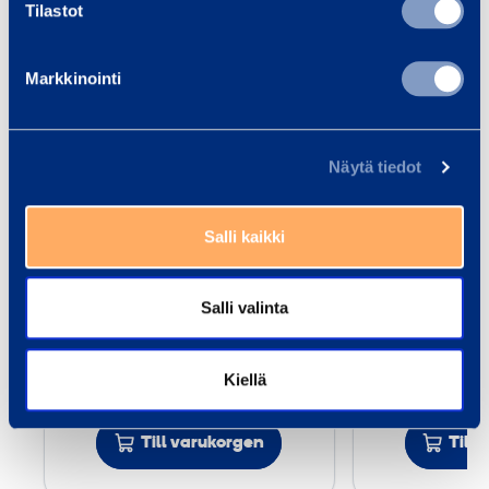
Tilastot
Markkinointi
V
å
t
Näytä tiedot
s
u
Salli kaikki
g
m
Våtsug med pump
Våtsug
e
Salli valinta
HUSQVARNA W250P
HUSQVA
d
p
27,46 €
36,50 €
Kiellä
/ dag
(VAT 0 %)
/
u
m
Till varukorgen
p
Till