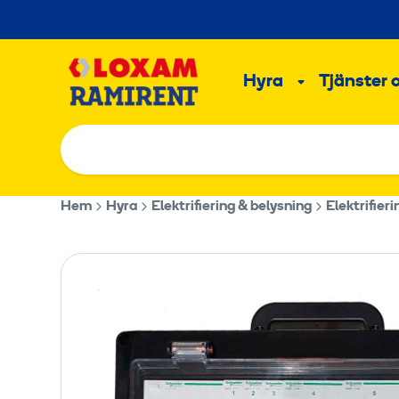
Hoppa
till
Main
innehållet
Hyra
Tjänster 
Undermeny
Hem
Hyra
Elektrifiering & belysning
Elektrifieri