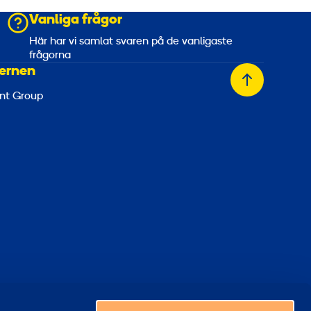
Vanliga frågor
a
Här har vi samlat svaren på de vanligaste
frågorna
ernen
Tillbaka
nt Group
till
toppen
Välj ett land
era kakor