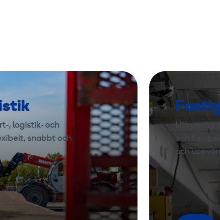
istik
Fasti
-, logistik- och
Uthyrning a
exibelt, snabbt och
och flexibe
och uppvär