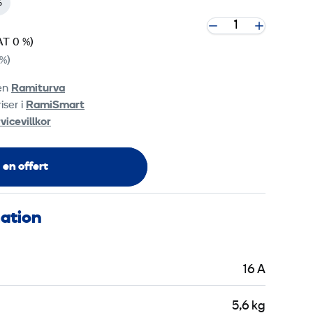
%
AT 0 %)
%)
ten
Ramiturva
iser i
RamiSmart
vicevillkor
 en offert
mation
16 A
5,6 kg