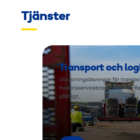
Tjänster
Transport och log
Utrustningslösningar för transport
fordonsservicebranschen. Hyr fl
pålitligt.