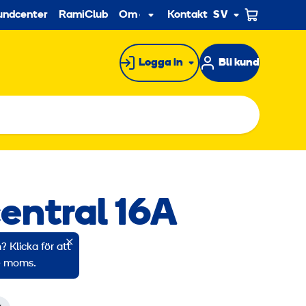
econdary
undcenter
RamiClub
Om oss
Kontakt
SV
Undermeny
Logga in
Bli kund
entral 16A
 Klicka för att
: 1702520
ve moms.