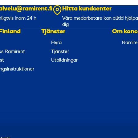
alvelu@ramirent.fi
Hitta kundcenter
nligtvis inom 24 h
Våra medarbetare kan alltid hjälp
dig
Finland
Tjänster
Om konc
Hyra
Ramire
hos Ramirent
Tjänster
st
Utbildningar
ngsinstruktioner
apportera missbruk
Rapportera ett säkerhetsproblem
Hant