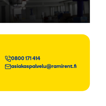
0800 171 414
asiakaspalvelu@ramirent.fi