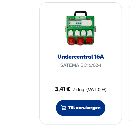
U
n
d
e
r
c
e
Undercentral 16A
n
SATEMA BC16/62-1
t
r
a
3,41 €
/ dag
(VAT 0 %)
l
1
6
Till varukorgen
A