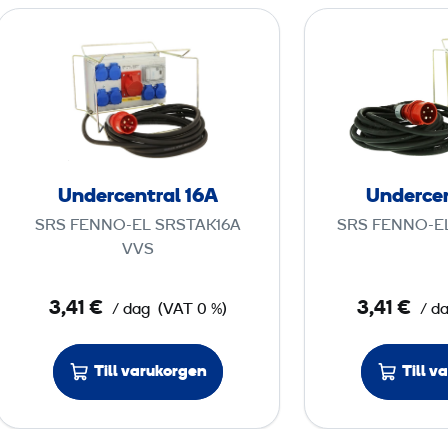
U
n
d
e
r
c
e
Undercentral 16A
Undercen
n
SRS FENNO-EL SRSTAK16A
SRS FENNO-EL
t
VVS
r
a
3,41 €
3,41 €
/ dag
(VAT 0 %)
/ d
l
1
6
Till varukorgen
Till v
A