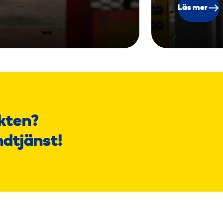
Läs mer
kten?
ndtjänst!