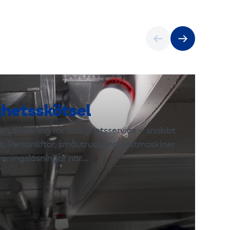
ghetsskötsel
v utrustning för fastighetsservice – snabbt
lt. Personliftar, småutrustning, lastmaskiner
mningslösningar när…