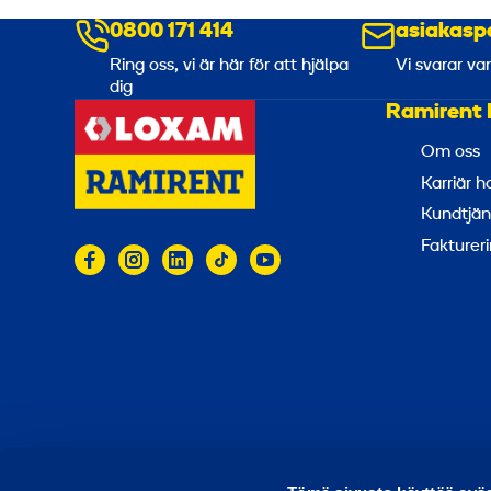
0800 171 414
asiakasp
Ring oss, vi är här för att hjälpa
Vi svarar va
dig
Ramirent 
Om oss
Karriär 
Kundtjän
Faktureri
© 2026 Ramirent
Användarvillkor
Integritets
R