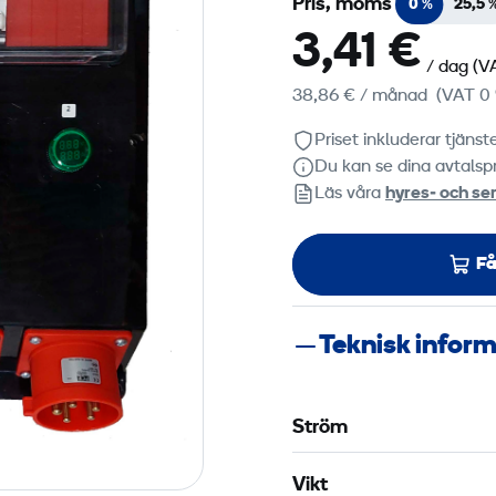
Pris, moms
0 %
25,5 
3,41 €
/ dag
(V
38,86 €
/ månad
(VAT 0 
Priset inkluderar tjäns
Du kan se dina avtalspr
Läs våra
hyres‑ och ser
Få
Teknisk infor
Ström
Vikt