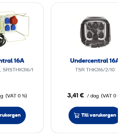
U
U
n
n
d
d
e
e
r
r
c
c
e
e
tral 16A
Undercentral 16A
n
n
 SRSTHK316/1
TSR THK316/2/10
t
t
r
r
a
a
3,41 €
ag
(VAT 0 %)
/ dag
(VAT 0 %)
l
l
1
1
6
6
arukorgen
Till varukorgen
A
A