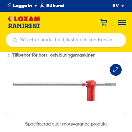
Hoppa
Logga in
Bli kund
SV
till
innehållet
Sök efter produkter, tjänster och kundservicecenter
Sök efter produkter, tjänster och kundservicecenter
Tillbehör för borr- och bilningsmaskiner
Specificerad eller motsvarande produkt