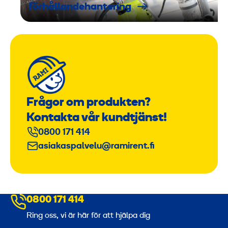
förhållandehantering
Frågor om produkten?
Kontakta vår kundtjänst!
0800 171 414
asiakaspalvelu@ramirent.fi
0800 171 414
Ring oss, vi är här för att hjälpa dig