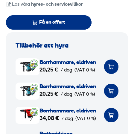
Läs våra
hyres‑ och servicevillkor
Få en offert
Tillbehör att hyra
B
Borrhammare, eldriven
o
20,25 €
/ dag
(VAT 0 %)
r
r
B
Borrhammare, eldriven
h
o
20,25 €
/ dag
(VAT 0 %)
a
r
m
r
B
Borrhammare, eldriven
m
h
o
34,08 €
/ dag
(VAT 0 %)
a
a
r
r
m
r
B