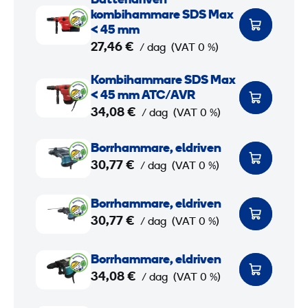
Batteridriven
e
m
h
a
kombihammare SDS Max
,
a
a
t
< 45 mm
27,46 €
e
r
m
t
/ dag
(VAT 0 %)
l
e
m
e
K
Kombihammare SDS Max
d
,
a
r
o
< 45 mm ATC/AVR
r
e
r
i
m
34,08 €
/ dag
(VAT 0 %)
i
l
e
d
b
B
v
d
,
r
i
Borrhammare, eldriven
o
e
r
e
i
30,77 €
h
/ dag
(VAT 0 %)
r
n
i
l
v
a
r
B
v
d
e
m
Borrhammare, eldriven
h
o
e
r
n
30,77 €
m
/ dag
(VAT 0 %)
a
r
n
i
k
a
m
r
B
v
o
r
Borrhammare, eldriven
m
h
o
e
m
34,08 €
e
/ dag
(VAT 0 %)
a
a
r
n
b
S
r
m
r
B