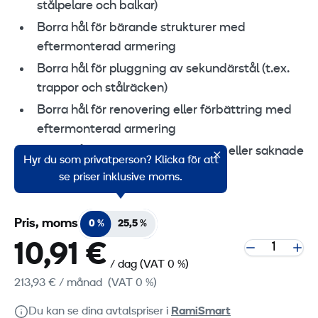
stålpelare och balkar)
Borra hål för bärande strukturer med
eftermonterad armering
Borra hål för pluggning av sekundärstål (t.ex.
trappor och stålräcken)
Borra hål för renovering eller förbättring med
eftermonterad armering
Borra hål för byte av felplacerade eller saknade
Hyr du som privatperson? Klicka för att
armeringsjärn
se priser inklusive moms.
Pris, moms
0 %
25,5 %
10,91 €
/ dag
(VAT 0 %)
213,93 €
/ månad
(VAT 0 %)
Du kan se dina avtalspriser i
RamiSmart