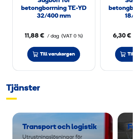
Sugborr för
Sugb
f
betongborrning TE-YD
betongbor
ö
32/400 mm
18/
r
b
11,88 €
6,30 €
/ dag
(VAT 0 %)
/ 
e
t
Till varukorgen
Till
o
n
g
b
Tjänster
o
r
r
n
i
Transport och logistik
Fas
n
Utrustningslösningar för
Uthy
g