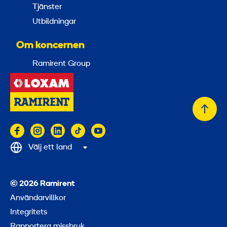
Tjänster
Utbildningar
Om koncernen
Ramirent Group
Tillb
till
topp
Välj ett land
© 2026 Ramirent
Användarvillkor
Integritets
Rapportera missbruk