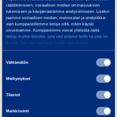
räätälöimiseen, sosiaalisen median ominaisuuksien
tukemiseen ja kävijämäärämme analysoimiseen. Lisäksi
Säkerhet
jaamme sosiaalisen median, mainosalan ja analytiikka-
alan kumppaneillemme tietoja siitä, miten käytät
sivustoamme. Kumppanimme voivat yhdistää näitä
Dokument
tietoja muihin tietoihin, joita olet antanut heille tai joita on
kerätty, kun olet käyttänyt heidän palvelujaan.
Suostumuksen
Liknande produkter
Välttämätön
valinta
Mieltymykset
V
i
Tilastot
b
r
a
Markkinointi