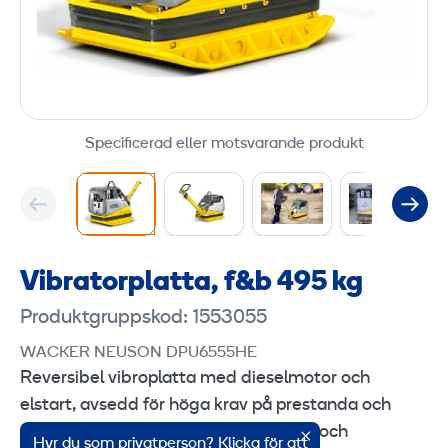
Specificerad eller motsvarande produkt
Vibratorplatta, f&b 495 kg
Produktgruppskod: 1553055
WACKER NEUSON DPU6555HE
Reversibel vibroplatta med dieselmotor och
elstart, avsedd för höga krav på prestanda och
robusthet vid packning av jord, asfalt och
Hyr du som privatperson? Klicka för att