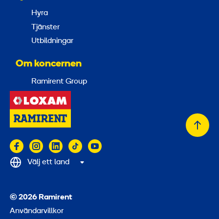
Hyra
Tjänster
Utbildningar
Om koncernen
Ramirent Group
Tillb
till
topp
Välj ett land
© 2026 Ramirent
Användarvillkor