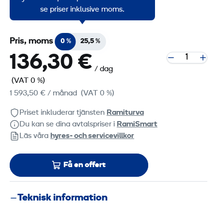
marksten.
se priser inklusive moms.
Pris, moms
0 %
25,5 %
136,30 €
/ dag
(VAT 0 %)
1 593,50 €
/ månad
(VAT 0 %)
Priset inkluderar tjänsten
Ramiturva
Du kan se dina avtalspriser i
RamiSmart
Läs våra
hyres‑ och servicevillkor
Få en offert
Teknisk information