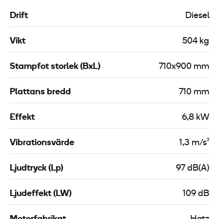
Drift
Diesel
Vikt
504 kg
Stampfot storlek (BxL)
710x900 mm
Plattans bredd
710 mm
Effekt
6,8 kW
Vibrationsvärde
1,3 m/s²
Ljudtryck (Lp)
97 dB(A)
Ljudeffekt (LW)
109 dB