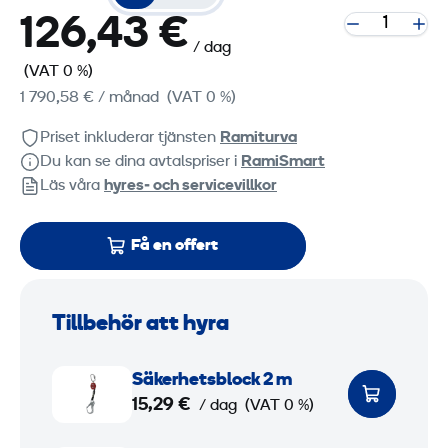
126,43 €
/ dag
(VAT 0 %)
1 790,58 €
/ månad
(VAT 0 %)
Priset inkluderar tjänsten
Ramiturva
Du kan se dina avtalspriser i
RamiSmart
Läs våra
hyres‑ och servicevillkor
Få en offert
Tillbehör att hyra
S
Säkerhetsblock 2 m
ä
15,29 €
/ dag
(VAT 0 %)
k
e
F