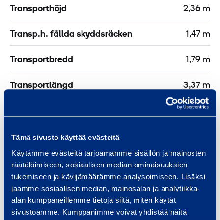
0
Transporthöjd
2,36 m
m
X
Transp.h. fällda skyddsräcken
1,47 m
Transportbredd
1,79 m
Transportlängd
3,37 m
Drift
Diesel
Plattform längd
2,59 m
Tämä sivusto käyttää evästeitä
Käytämme evästeitä tarjoamamme sisällön ja mainosten
Bränsletankvolym
28 l
räätälöimiseen, sosiaalisen median ominaisuuksien
tukemiseen ja kävijämäärämme analysoimiseen. Lisäksi
Bränsleförbrukning
4,08 l/h
jaamme sosiaalisen median, mainosalan ja analytiikka-
alan kumppaneillemme tietoja siitä, miten käytät
sivustoamme. Kumppanimme voivat yhdistää näitä
Plattform längd, utfälld
3,81 m