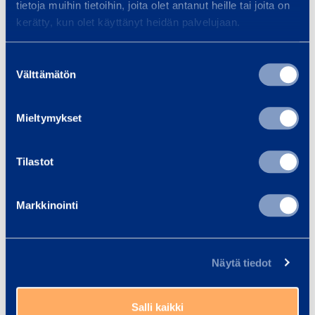
tietoja muihin tietoihin, joita olet antanut heille tai joita on
kerätty, kun olet käyttänyt heidän palvelujaan.
Plattform bredd
1,65 m
Suostumuksen
Längd
3,37 m
Välttämätön
valinta
Bredd
1,79 m
Mieltymykset
Höjd
2,36 m
Tilastot
Säkerhet
Markkinointi
Näytä tiedot
Liknande produkter
Salli kaikki