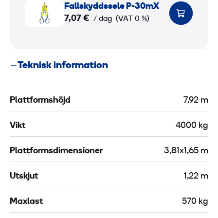
Fallskyddssele P-30mX
r
a
7,07 €
/ dag
(VAT 0 %)
h
l
e
l
t
s
Teknisk information
s
k
b
y
l
d
Plattformshöjd
7,92 m
o
d
c
s
Vikt
4000 kg
k
s
2
e
Plattformsdimensioner
3,81x1,65 m
l
m
e
Utskjut
1,22 m
P
-
Maxlast
570 kg
3