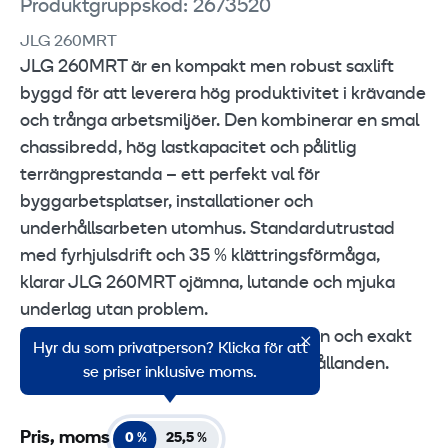
Produktgruppskod: 2673520
JLG 260MRT
JLG 260MRT är en kompakt men robust saxlift
byggd för att leverera hög produktivitet i krävande
och trånga arbetsmiljöer. Den kombinerar en smal
chassibredd, hög lastkapacitet och pålitlig
terrängprestanda – ett perfekt val för
byggarbetsplatser, installationer och
underhållsarbeten utomhus. Standardutrustad
med fyrhjulsdrift och 35 % klättringsförmåga,
klarar JLG 260MRT ojämna, lutande och mjuka
underlag utan problem.
Den hydrostatiska drivningen ger jämn och exakt
Hyr du som privatperson? Klicka för att
manövrering även i svåra terrängförhållanden.
se priser inklusive moms.
Pris, moms
0 %
25,5 %