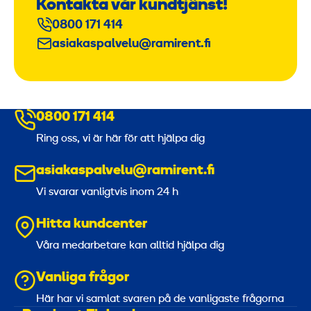
Kontakta vår kundtjänst!
0800 171 414
asiakaspalvelu@ramirent.fi
0800 171 414
Ring oss, vi är här för att hjälpa dig
asiakaspalvelu@ramirent.fi
Vi svarar vanligtvis inom 24 h
Hitta kundcenter
Våra medarbetare kan alltid hjälpa dig
Vanliga frågor
Här har vi samlat svaren på de vanligaste frågorna