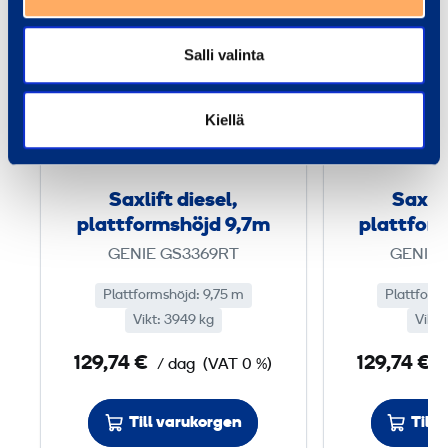
S
a
Salli valinta
x
l
Kiellä
i
f
t
Saxlift diesel,
Saxlif
d
plattformshöjd 9,7m
plattfor
i
GENIE GS3369RT
GENIE 
e
s
Plattformshöjd: 9,75 m
Plattform
Vikt: 3949 kg
e
Vikt:
l
129,74 €
129,74 €
/ dag
(VAT 0 %)
/
,
p
Till varukorgen
Till
l