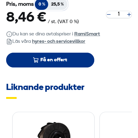
Pris, moms
0 %
25,5 %
8,46 €
/ st.
(VAT 0 %)
Du kan se dina avtalspriser i
RamiSmart
Läs våra
hyres‑ och servicevillkor
Få en offert
Liknande produkter
N
a
j