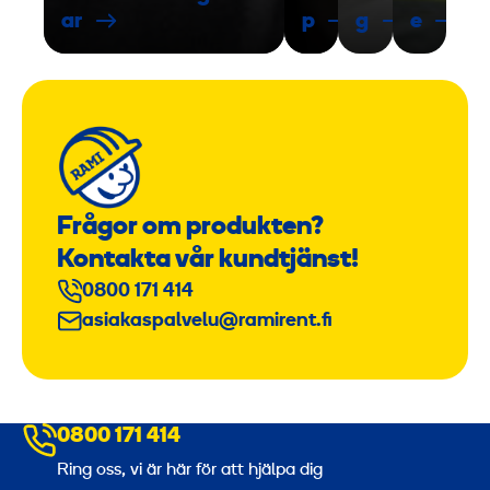
ar
p
g
e
Frågor om produkten?
Kontakta vår kundtjänst!
0800 171 414
asiakaspalvelu@ramirent.fi
0800 171 414
Ring oss, vi är här för att hjälpa dig