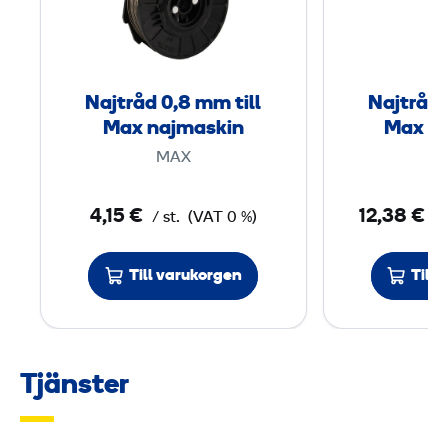
t
r
å
d
Najtråd 0,8 mm till
Najtråd 
0
Max najmaskin
Max N
,
MAX
8
4,15 €
12,38 €
/ st.
(VAT 0 %)
/ 
m
m
Till varukorgen
Till
t
i
l
l
Tjänster
M
a
x