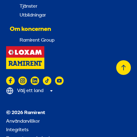
Tjänster
Utbildningar
Om koncernen
Ramirent Group
Tillb
till
topp
Välj ett land
© 2026 Ramirent
Användarvillkor
Integritets