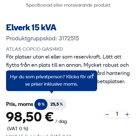
Specificerad eller motsvarande produkt
Elverk 15 kVA
Produktgruppskod: 3172515
ATLAS COPCO QAS14KD
För platser utan el eller som reservkraft. Lätt att
flytta från en plats till en annan. Mycket robust och
hållbar modell, tillverkad för att tåla hård hantering
Hyr du som privatperson? Klicka för att
och passar bra till exempel på byggarbetsplatser.
se priser inklusive moms.
Pris, moms
0 %
25,5 %
98,50 €
/ dag
(VAT 0 %)