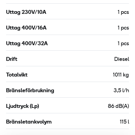
Uttag 230V/10A
1 pcs
Uttag 400V/16A
1 pcs
Uttag 400V/32A
1 pcs
Drift
Diesel
Totalvikt
1011 kg
Bränsleförbrukning
3,5 l/h
Ljudtryck (Lp)
86 dB(A)
Bränsletankvolym
115 l