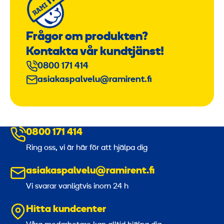
Frågor om produkten?
Kontakta vår kundtjänst!
0800 171 414
asiakaspalvelu@ramirent.fi
0800 171 414
Ring oss, vi är här för att hjälpa dig
asiakaspalvelu@ramirent.fi
Vi svarar vanligtvis inom 24 h
Hitta kundcenter