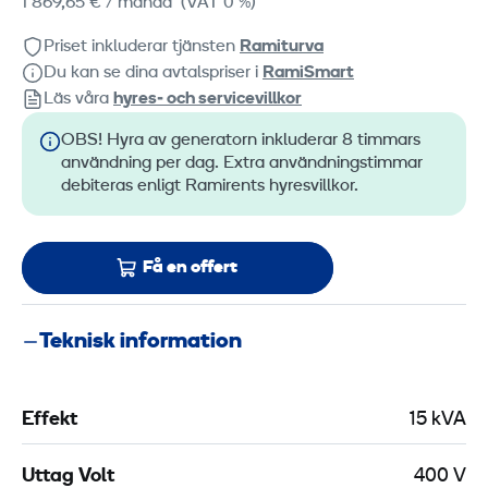
1 869,65 €
/ månad
(VAT 0 %)
Priset inkluderar tjänsten
Ramiturva
Du kan se dina avtalspriser i
RamiSmart
Läs våra
hyres‑ och servicevillkor
OBS! Hyra av generatorn inkluderar 8 timmars
användning per dag. Extra användningstimmar
debiteras enligt Ramirents hyresvillkor.
Få en offert
Teknisk information
Effekt
15 kVA
Uttag Volt
400 V