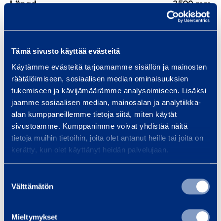
Längd
3590 mm
Bredd
1410 mm
Tämä sivusto käyttää evästeitä
Höjd
1740 mm
Käytämme evästeitä tarjoamamme sisällön ja mainosten
räätälöimiseen, sosiaalisen median ominaisuuksien
tukemiseen ja kävijämäärämme analysoimiseen. Lisäksi
jaamme sosiaalisen median, mainosalan ja analytiikka-
Säkerhet
alan kumppaneillemme tietoja siitä, miten käytät
sivustoamme. Kumppanimme voivat yhdistää näitä
tietoja muihin tietoihin, joita olet antanut heille tai joita on
Liknande produkter
kerätty, kun olet käyttänyt heidän palvelujaan.
Suostumuksen
Välttämätön
valinta
E
l
Mieltymykset
v