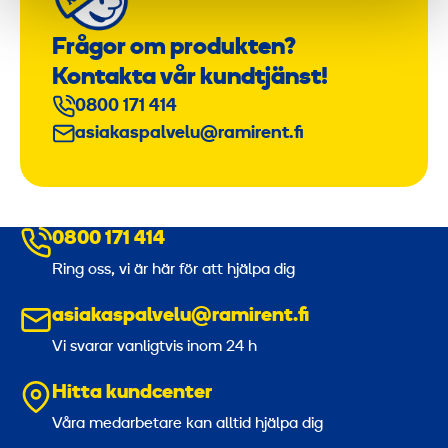
Frågor om produkten?
Kontakta vår kundtjänst!
0800 171 414
asiakaspalvelu@ramirent.fi
0800 171 414
Ring oss, vi är här för att hjälpa dig
asiakaspalvelu@ramirent.fi
Vi svarar vanligtvis inom 24 h
Hitta kundcenter
Våra medarbetare kan alltid hjälpa dig