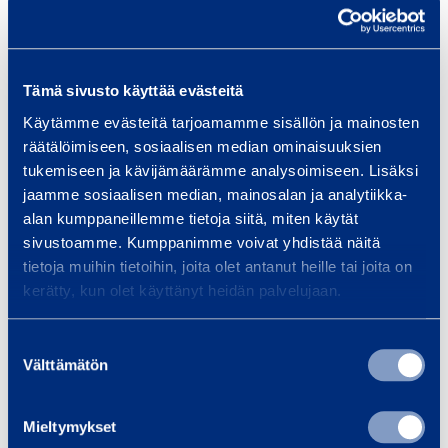
r
b
e
Tämä sivusto käyttää evästeitä
t
Käytämme evästeitä tarjoamamme sisällön ja mainosten
s
räätälöimiseen, sosiaalisen median ominaisuuksien
p
Arbetsplattform
Arbets
tukemiseen ja kävijämäärämme analysoimiseen. Lisäksi
l
Trapoflex L
Trap
jaamme sosiaalisen median, mainosalan ja analytiikka-
a
alan kumppaneillemme tietoja siitä, miten käytät
t
sivustoamme. Kumppanimme voivat yhdistää näitä
t
Till varukorgen
Till
tietoja muihin tietoihin, joita olet antanut heille tai joita on
f
kerätty, kun olet käyttänyt heidän palvelujaan.
o
r
Suostumuksen
Välttämätön
valinta
m
Tjänster
T
r
Mieltymykset