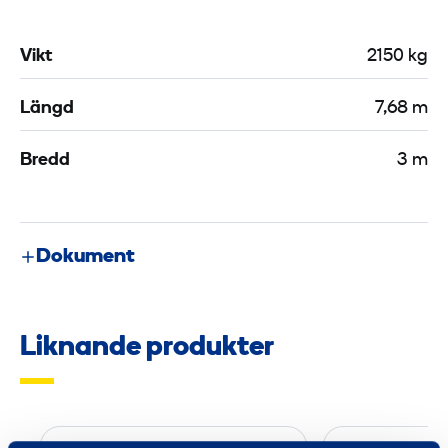
Vikt
2150 kg
Längd
7,68 m
Bredd
3 m
Dokument
Liknande produkter
A