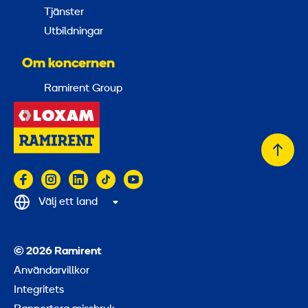
Tjänster
Utbildningar
Om koncernen
Ramirent Group
Tillb
till
topp
Välj ett land
© 2026 Ramirent
Användarvillkor
Integritets