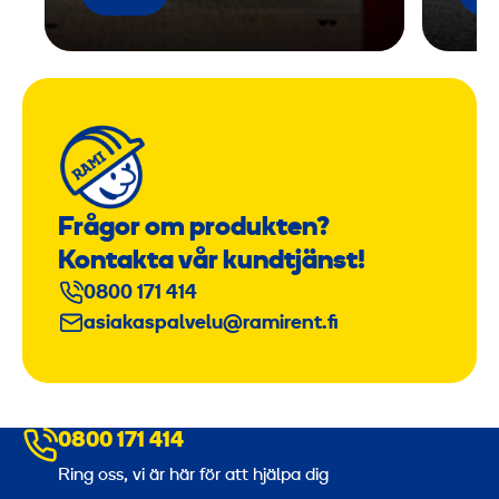
n
g
Frågor om produkten?
Kontakta vår kundtjänst!
0800 171 414
asiakaspalvelu@ramirent.fi
0800 171 414
Ring oss, vi är här för att hjälpa dig