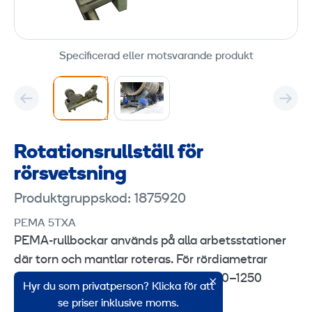
Specificerad eller motsvarande produkt
Rotationsrullställ för
rörsvetsning
Produktgruppskod: 1875920
PEMA 5TXA
PEMA-rullbockar används på alla arbetsstationer
där torn och mantlar roteras. För rördiametrar
500–4500 mm. Rotationshastighet 60–1250
Hyr du som privatperson? Klicka för att
mm/min.
se priser inklusive moms.