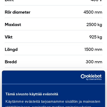
Drift
400 V
Rör diameter
4500 mm
Maxlast
2500 kg
Vikt
925 kg
Längd
1500 mm
Bredd
300 mm
Höjd
350 mm
Tämä sivusto käyttää evästeitä
Käytämme evästeitä tarjoamamme sisällön ja mainosten
Liknande produkter