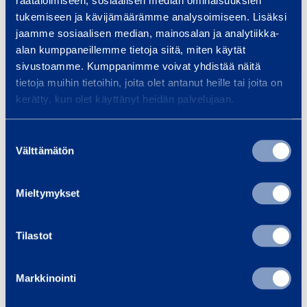
räätälöimiseen, sosiaalisen median ominaisuuksien
tukemiseen ja kävijämäärämme analysoimiseen. Lisäksi
jaamme sosiaalisen median, mainosalan ja analytiikka-
alan kumppaneillemme tietoja siitä, miten käytät
R
sivustoamme. Kumppanimme voivat yhdistää näitä
o
tietoja muihin tietoihin, joita olet antanut heille tai joita on
t
kerätty, kun olet käyttänyt heidän palvelujaan.
a
t
Suostumuksen
i
Välttämätön
valinta
o
Rotationsrullställ för
Rotat
n
rörsvetsning
PEMA 
Mieltymykset
s
PEMA 5TA
r
Tilastot
u
123,02 €
115,96 €
/ dag
(VAT 0 %)
/
l
l
Markkinointi
Till varukorgen
Till
s