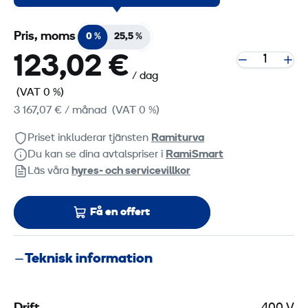
Pris, moms
0 %
25,5 %
123,02 €
/ dag
(VAT 0 %)
3 167,07 €
/ månad
(VAT 0 %)
Priset inkluderar tjänsten
Ramiturva
Du kan se dina avtalspriser i
RamiSmart
Läs våra
hyres‑ och servicevillkor
Få en offert
Teknisk information