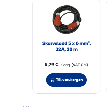
S
k
a
r
v
s
l
Skarvsladd 5 x 6 mm²,
a
32A, 20 m
d
d
5,79 €
/ dag
(VAT 0 %)
5
x
Till varukorgen
6
m
m