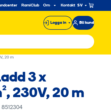
econdary
undcenter
RamiClub
Om oss
Kontakt
SV
Undermeny
Logga in
Bli kund
0V, 20 m
ladd 3 x
², 230V, 20 m
: 8512304