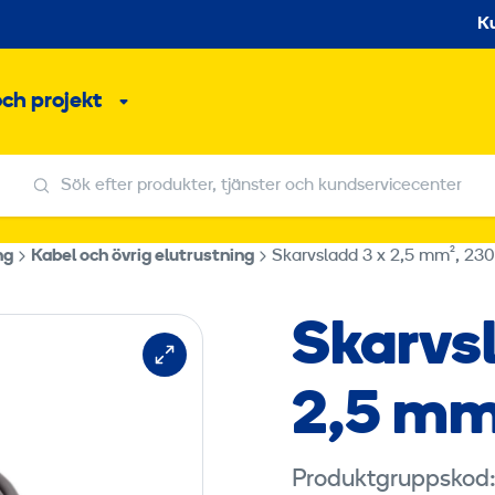
S
K
och projekt
Undermeny
Sök efter produkter, tjänster och kundservicecenter
Sök efter produkter, tjänster och kundservicecenter
ng
Kabel och övrig elutrustning
Skarvsladd 3 x 2,5 mm², 23
Skarvs
2,5 mm
Produktgruppskod