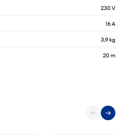
230 V
16 A
3,9 kg
20 m