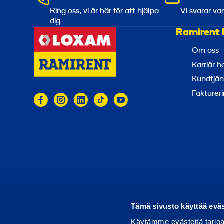
Ring oss, vi är här för att hjälpa
Vi svarar va
dig
Ramirent 
Om oss
Karriär 
Kundtjän
Faktureri
© 2026 Ramirent
Användarvillkor
Integritets
R
Tämä sivusto käyttää eväs
Käytämme evästeitä tarjoa