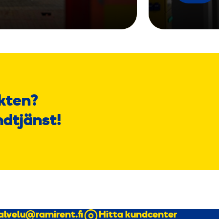
kten?
ndtjänst!
alvelu@ramirent.fi
Hitta kundcenter