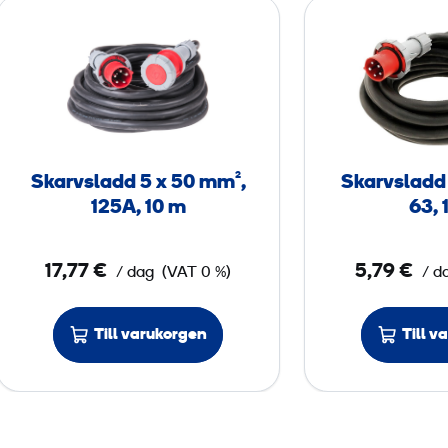
S
k
a
r
v
s
l
Skarvsladd 5 x 50 mm²,
Skarvsladd 
a
125A, 10 m
63, 
d
d
17,77 €
5,79 €
/ dag
(VAT 0 %)
/ d
5
x
Till varukorgen
Till v
5
0
m