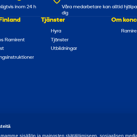
nligtvis inom 24 h
Våra medarbetare kan alltid hjälp
dig
Finland
Tjänster
Om konc
Hyra
Ramire
hos Ramirent
Tjänster
st
Utbildningar
ngsinstruktioner
apportera missbruk
Rapportera ett säkerhetsproblem
Hant
teitä
mamme sisällön ja mainosten räätälöimiseen, sosiaalisen medi