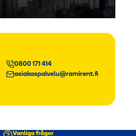
0800 171 414
asiakaspalvelu@ramirent.fi
Vanliga frågor