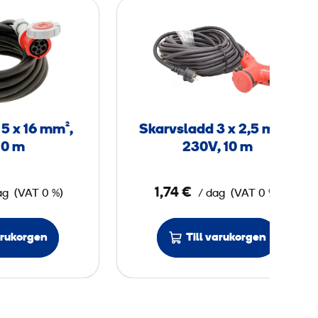
S
S
k
k
a
a
r
r
v
v
s
s
l
l
5 x 16 mm²,
Skarvsladd 3 x 2,5 mm²,
a
a
10 m
230V, 10 m
d
d
d
d
1,74 €
ag
(VAT 0 %)
/ dag
(VAT 0 %)
5
3
x
x
arukorgen
Till varukorgen
1
2
6
,
5
m