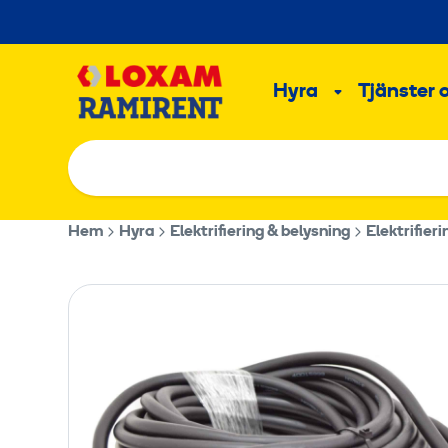
Hoppa
till
Main
innehållet
Hyra
Tjänster 
Undermeny
Hem
Hyra
Elektrifiering & belysning
Elektrifieri