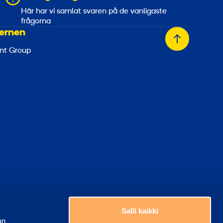
a
Här har vi samlat svaren på de vanligaste
frågorna
ernen
Tillbaka
nt Group
till
toppen
Välj ett land
era kakor
Salli kaikki
an