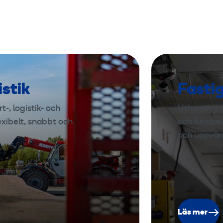
m
²
,
1
2
5
istik
Fasti
A
,
-, logistik- och
Uthyrning a
1
exibelt, snabbt och
och flexibe
0
och uppvär
m
Läs mer