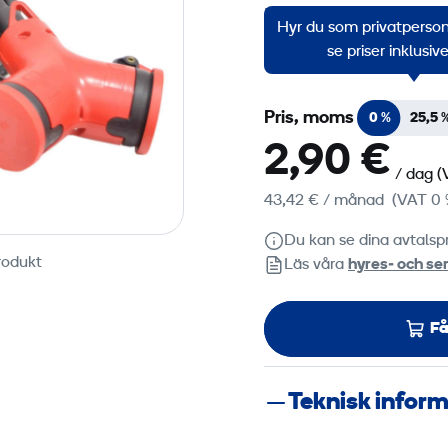
H07RN-F 3G2,5 20 m lå
Hyr du som privatperson?
gummikabel och med 2-
se priser inklusi
Pris, moms
0 %
25,5 
2,90 €
/ dag
(
43,42 €
/ månad
(VAT 0 
Du kan se dina avtalspr
rodukt
Läs våra
hyres‑ och ser
Få
Teknisk infor