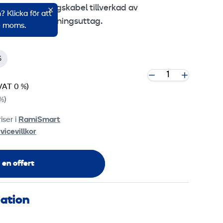
ng förlängningskabel tillverkad av
 Klicka för att
delat förlängningsuttag.
ve moms.
%
VAT 0 %)
%)
iser i
RamiSmart
vicevillkor
 en offert
mation