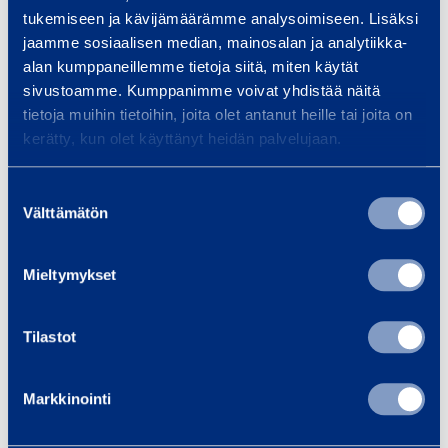
tukemiseen ja kävijämäärämme analysoimiseen. Lisäksi
Säkerhet
jaamme sosiaalisen median, mainosalan ja analytiikka-
alan kumppaneillemme tietoja siitä, miten käytät
sivustoamme. Kumppanimme voivat yhdistää näitä
tietoja muihin tietoihin, joita olet antanut heille tai joita on
Liknande produkter
kerätty, kun olet käyttänyt heidän palvelujaan.
Suostumuksen
Välttämätön
T
valinta
e
l
Mieltymykset
e
s
Tilastot
k
o
Teleskoptruck lyfthöjd
Teleskoptr
Markkinointi
p
9 m
10
t
MERLO TF33.9
JCB 