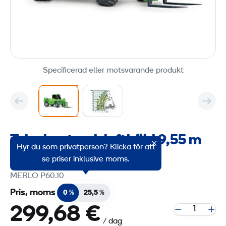
Specificerad eller motsvarande produkt
Teleskoptruck lyfthöjd 9,55 m
Hyr du som privatperson? Klicka för att
Produktgruppskod: 2253240
se priser inklusive moms.
MERLO P60.10
Pris, moms
0 %
25,5 %
299,68 €
/ dag