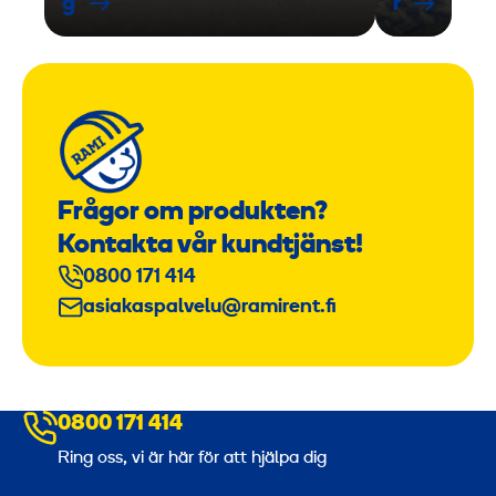
g
r
Frågor om produkten?
Kontakta vår kundtjänst!
0800 171 414
asiakaspalvelu@ramirent.fi
0800 171 414
Ring oss, vi är här för att hjälpa dig