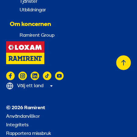
Tjänster
Utbildningar
Om koncernen
Ramirent Group
Tillb
till
topp
Välj ett land
© 2026 Ramirent
Användarvillkor
Integritets
Rapportera missbruk