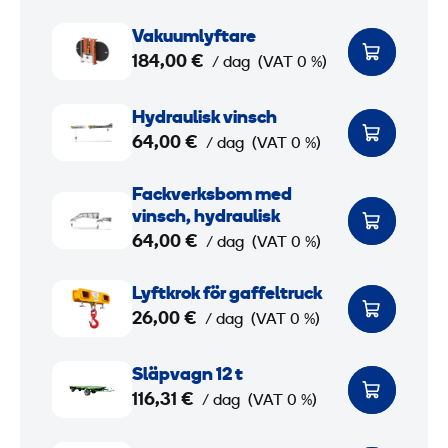
n
e
V
Vakuumlyftare
d
r
a
184,00 €
/ dag
(VAT 0 %)
e
i
k
t
a
u
H
Hydraulisk vinsch
r
l
u
y
64,00 €
/ dag
(VAT 0 %)
u
k
m
d
c
o
l
r
F
Fackverksbom med
k
r
y
a
a
vinsch, hydraulisk
g
g
f
u
c
64,00 €
/ dag
(VAT 0 %)
a
t
l
k
L
f
a
i
v
Lyftkrok för gaffeltruck
y
26,00 €
f
r
s
e
/ dag
(VAT 0 %)
f
e
e
k
r
t
S
l
v
k
Släpvagn 12 t
k
l
116,31 €
i
s
/ dag
(VAT 0 %)
r
ä
n
b
o
p
P