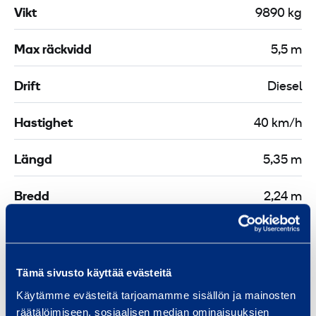
s
u
Vikt
9890 kg
g
l
a
Max räckvidd
5,5 m
i
ff
s
l
Drift
Diesel
k
a
r
Hastighet
40 km/h
Längd
5,35 m
Bredd
2,24 m
Höjd
2,44 m
Bränsleförbrukning
7,3 l/h
Tämä sivusto käyttää evästeitä
Käytämme evästeitä tarjoamamme sisällön ja mainosten
räätälöimiseen, sosiaalisen median ominaisuuksien