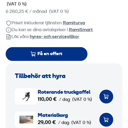
(VAT 0 %)
6 280,25 €
/ månad
(VAT 0 %)
Priset inkluderar tjänsten
Ramiturva
Du kan se dina avtalspriser i
RamiSmart
Läs våra
hyres‑ och servicevillkor
Få en offert
Tillbehör att hyra
R
Roterande truckgaffel
o
110,00 €
/ dag
(VAT 0 %)
t
e
M
Materialkorg
r
a
29,00 €
/ dag
(VAT 0 %)
a
t