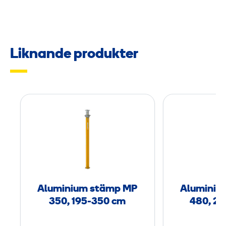
Liknande produkter
A
l
u
m
i
n
i
Aluminium stämp MP
Aluminiu
u
350, 195-350 cm
480, 2
m
s