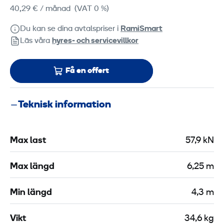
40,29 €
/ månad
(VAT 0 %)
Du kan se dina avtalspriser i
RamiSmart
Läs våra
hyres‑ och servicevillkor
Få en offert
Teknisk information
Max last
57,9 kN
Max längd
6,25 m
Min längd
4,3 m
Vikt
34,6 kg