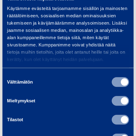
Käytämme evästeitä tarjoamamme sisällön ja mainosten
räätälöimiseen, sosiaalisen median ominaisuuksien
tukemiseen ja kävijämäärämme analysoimiseen. Lisäksi
jaamme sosiaalisen median, mainosalan ja analytiikka-
alan kumppaneillemme tietoja siitä, miten käytät
sivustoamme. Kumppanimme voivat yhdistää näitä
tietoja muihin tietoihin, joita olet antanut heille tai joita on
kerätty, kun olet käyttänyt heidän palvelujaan.
Specificerad eller motsvarande produkt
Suostumuksen
Välttämätön
valinta
Mieltymykset
Aluminium stämp MP 625, 430-
Tilastot
265 cm
Produktgruppskod: 7082620