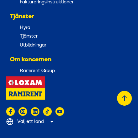
Faktureringsinstruktioner
Tjänster
Hyra
Tjänster
Utbildningar
Om koncernen
Ramirent Group
Tillb
till
topp
Välj ett land