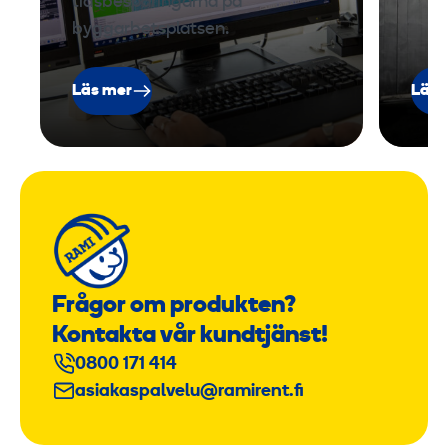
tidsbesparingarna på
0
byggarbetsplatsen.
c
m
Läs mer
Läs 
Frågor om produkten?
Kontakta vår kundtjänst!
0800 171 414
asiakaspalvelu@ramirent.fi