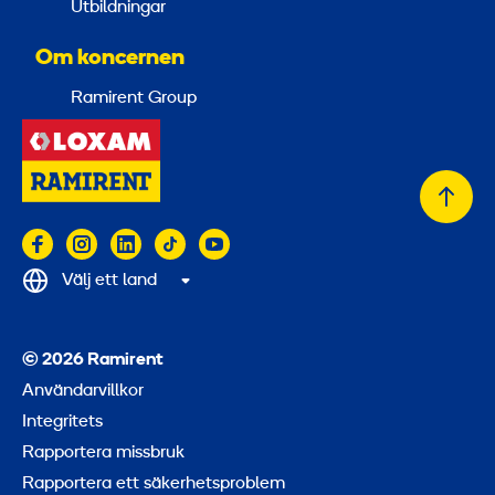
Utbildningar
Om koncernen
Ramirent Group
Tillb
till
topp
Välj ett land
© 2026 Ramirent
Användarvillkor
Integritets
Rapportera missbruk
Rapportera ett säkerhetsproblem