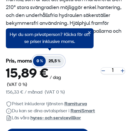
210° stora svängradien möjliggör enkel hantering,
och den underhållsfria hydraulen säkerställer
bekymmersfri användning. Hjälphjul framför
boggierna underlättar införing under pallarna och
Hyr du som privatperson? Klicka för att
ökar arbetstakten.
se priser inklusive moms.
Pris, moms
0 %
25,5 %
15,89 €
/ dag
(VAT 0 %)
156,33 €
/ månad
(VAT 0 %)
Priset inkluderar tjänsten
Ramiturva
Du kan se dina avtalspriser i
RamiSmart
Läs våra
hyres‑ och servicevillkor