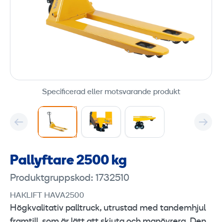
Specificerad eller motsvarande produkt
Pallyftare 2500 kg
Produktgruppskod: 1732510
HAKLIFT HAVA2500
Högkvalitativ palltruck, utrustad med tandemhjul
framtill, som är lätt att skjuta och manövrera. Den