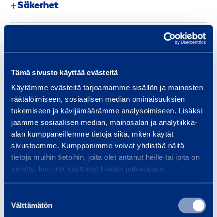
Säkerhet
Dokument
Tämä sivusto käyttää evästeitä
Liknande produkter
Käytämme evästeitä tarjoamamme sisällön ja mainosten
räätälöimiseen, sosiaalisen median ominaisuuksien
tukemiseen ja kävijämäärämme analysoimiseen. Lisäksi
jaamme sosiaalisen median, mainosalan ja analytiikka-
P
alan kumppaneillemme tietoja siitä, miten käytät
a
sivustoamme. Kumppanimme voivat yhdistää näitä
l
tietoja muihin tietoihin, joita olet antanut heille tai joita on
l
kerätty, kun olet käyttänyt heidän palvelujaan.
y
f
Suostumuksen
Välttämätön
t
valinta
Pallyftare, eldriven