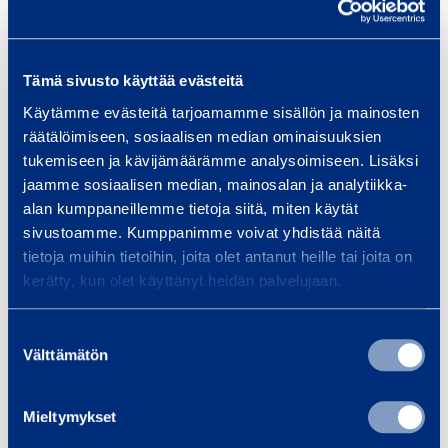
Liknande produkter
m
,
3
Tämä sivusto käyttää evästeitä
m
T
Käytämme evästeitä tarjoamamme sisällön ja mainosten
e
räätälöimiseen, sosiaalisen median ominaisuuksien
r
tukemiseen ja kävijämäärämme analysoimiseen. Lisäksi
m
jaamme sosiaalisen median, mainosalan ja analytiikka-
o
alan kumppaneillemme tietoja siitä, miten käytät
s
sivustoamme. Kumppanimme voivat yhdistää näitä
tietoja muihin tietoihin, joita olet antanut heille tai joita on
t
Termostatens
Termo
kerätty, kun olet käyttänyt heidän palvelujaan.
a
förlängningskabel
förlängnin
t
20 m
THERMOSTA
Suostumuksen
e
CAB
THERMOSTAT EXTENSION
Välttämätön
valinta
n
CABLE 20M
s
Mieltymykset
f
Till varukorgen
Till
ö