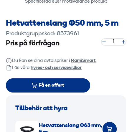
Specificerad eller motsvarande produkt
Hetvattenslang Ø50 mm, 5 m
Produktgruppskod: 8573961
Pris på förfrågan
Du kan se dina avtalspriser i
RamiSmart
Läs våra
hyres‑ och servicevillkor
Få en offert
Tillbehör att hyra
H
Hetvattenslang Ø63 mm,
e