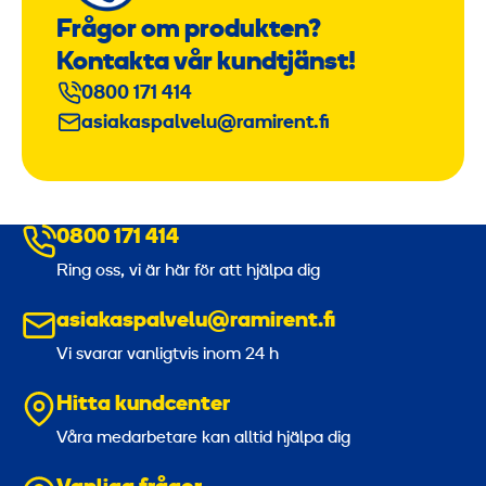
Frågor om produkten?
Kontakta vår kundtjänst!
0800 171 414
asiakaspalvelu@ramirent.fi
0800 171 414
Ring oss, vi är här för att hjälpa dig
asiakaspalvelu@ramirent.fi
Vi svarar vanligtvis inom 24 h
Hitta kundcenter
Våra medarbetare kan alltid hjälpa dig